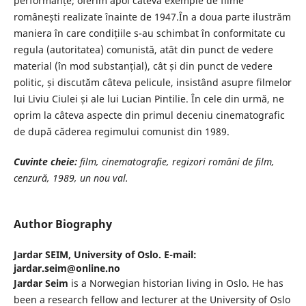
performanțe; oferim apoi câteva exemple de filme
românești realizate înainte de 1947.În a doua parte ilustrăm
maniera în care condițiile s-au schimbat în conformitate cu
regula (autoritatea) comunistă, atât din punct de vedere
material (în mod substanțial), cât și din punct de vedere
politic, și discutăm câteva pelicule, insistând asupre filmelor
lui Liviu Ciulei și ale lui Lucian Pintilie. În cele din urmă, ne
oprim la câteva aspecte din primul deceniu cinematografic
de după căderea regimului comunist din 1989.
Cuvinte cheie:
film, cinematografie, regizori români de film,
cenzură, 1989, un nou val.
Author Biography
Jardar SEIM,
University of Oslo. E-mail:
jardar.seim@online.no
Jardar Seim
is a Norwegian historian living in Oslo. He has
been a research fellow and lecturer at the University of Oslo