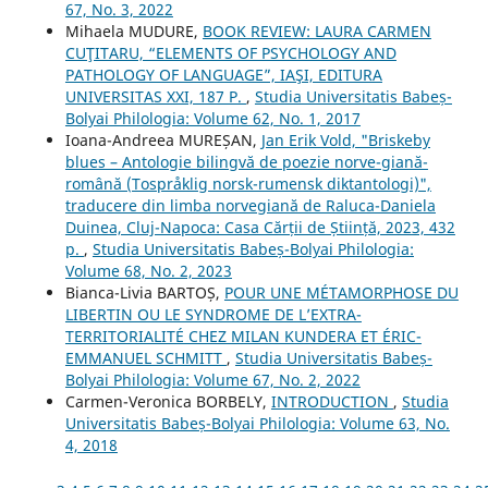
67, No. 3, 2022
Mihaela MUDURE,
BOOK REVIEW: LAURA CARMEN
CUŢITARU, “ELEMENTS OF PSYCHOLOGY AND
PATHOLOGY OF LANGUAGE”, IAŞI, EDITURA
UNIVERSITAS XXI, 187 P.
,
Studia Universitatis Babeș-
Bolyai Philologia: Volume 62, No. 1, 2017
Ioana-Andreea MUREȘAN,
Jan Erik Vold, "Briskeby
blues – Antologie bilingvă de poezie norve-giană-
română (Tospråklig norsk-rumensk diktantologi)",
traducere din limba norvegiană de Raluca-Daniela
Duinea, Cluj-Napoca: Casa Cărții de Știință, 2023, 432
p.
,
Studia Universitatis Babeș-Bolyai Philologia:
Volume 68, No. 2, 2023
Bianca-Livia BARTOȘ,
POUR UNE MÉTAMORPHOSE DU
LIBERTIN OU LE SYNDROME DE L’EXTRA-
TERRITORIALITÉ CHEZ MILAN KUNDERA ET ÉRIC-
EMMANUEL SCHMITT
,
Studia Universitatis Babeș-
Bolyai Philologia: Volume 67, No. 2, 2022
Carmen-Veronica BORBELY,
INTRODUCTION
,
Studia
Universitatis Babeș-Bolyai Philologia: Volume 63, No.
4, 2018