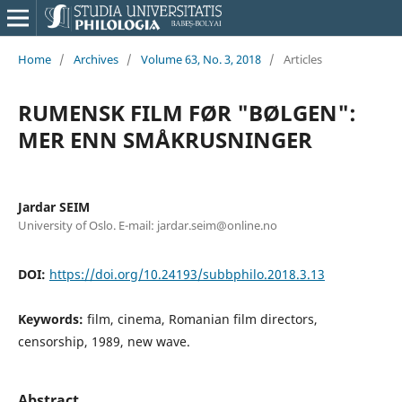
Home
/
Archives
/
Volume 63, No. 3, 2018
/
Articles
RUMENSK FILM FØR "BØLGEN":
MER ENN SMÅKRUSNINGER
Jardar SEIM
University of Oslo. E-mail: jardar.seim@online.no
DOI:
https://doi.org/10.24193/subbphilo.2018.3.13
Keywords:
film, cinema, Romanian film directors,
censorship, 1989, new wave.
Abstract