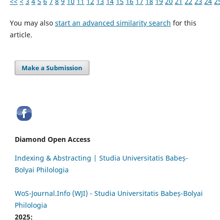
<<
<
3
4
5
6
7
8
9
10
11
12
13
14
15
16
17
18
19
20
21
22
23
24
2
You may also
start an advanced similarity search
for this
article.
Make a Submission
Diamond Open Access
Indexing & Abstracting | Studia Universitatis Babeș-
Bolyai Philologia
WoS-Journal.Info (WJI) - Studia Universitatis Babeș-Bolyai
Philologia
2025: