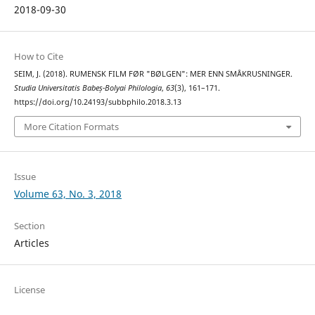
2018-09-30
How to Cite
SEIM, J. (2018). RUMENSK FILM FØR "BØLGEN": MER ENN SMÅKRUSNINGER.
Studia Universitatis Babeș-Bolyai Philologia
,
63
(3), 161–171.
https://doi.org/10.24193/subbphilo.2018.3.13
More Citation Formats
Issue
Volume 63, No. 3, 2018
Section
Articles
License