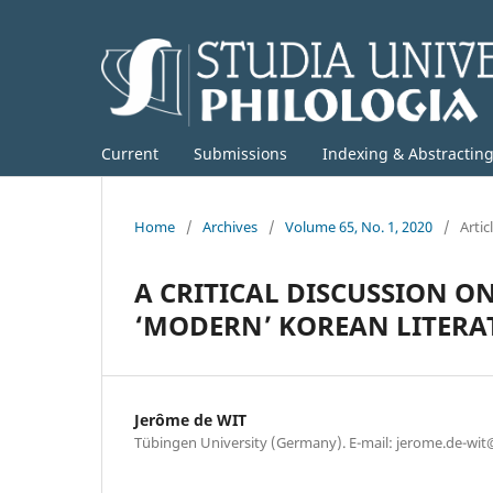
Current
Submissions
Indexing & Abstractin
Home
/
Archives
/
Volume 65, No. 1, 2020
/
Artic
A CRITICAL DISCUSSION O
‘MODERN’ KOREAN LITERA
Jerôme de WIT
Tübingen University (Germany). E-mail: jerome.de-wit