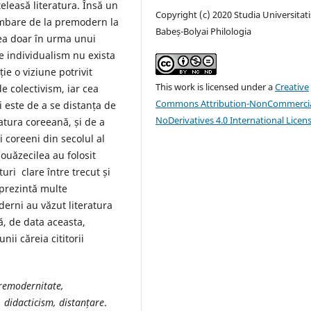
eleasă literatura. Însă un
Copyright (c) 2020 Studia Universitati
imbare de la premodern la
Babeș-Bolyai Philologia
rea doar în urma unui
e individualism nu exista
ie o viziune potrivit
This work is licensed under a
Creative
 colectivism, iar cea
Commons Attribution-NonCommercia
 este de a se distanța de
NoDerivatives 4.0 International Licen
ratura coreeană, și de a
i coreeni din secolul al
ouăzecilea au folosit
uri clare între trecut și
 prezintă multe
derni au văzut literatura
ă, de data aceasta,
ii căreia cititorii
premodernitate,
 didacticism, distanțare
.