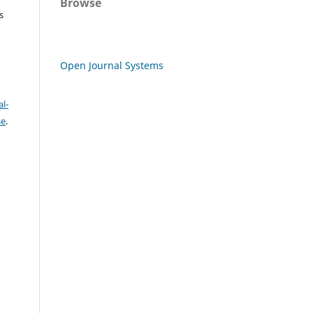
Browse
s
Open Journal Systems
l-
se
.