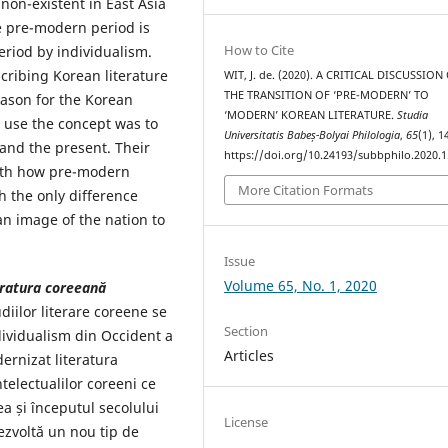
non-existent in East Asia
he pre-modern period is
How to Cite
eriod by individualism.
scribing Korean literature
WIT, J. de. (2020). A CRITICAL DISCUSSION
THE TRANSITION OF ‘PRE-MODERN’ TO
eason for the Korean
‘MODERN’ KOREAN LITERATURE.
Studia
 use the concept was to
Universitatis Babeș-Bolyai Philologia
,
65
(1), 
t and the present. Their
https://doi.org/10.24193/subbphilo.2020.1
with how pre-modern
More Citation Formats
th the only difference
an image of the nation to
Issue
Volume 65, No. 1, 2020
teratura coreeană
diilor literare coreene se
Section
ividualism din Occident a
Articles
rnizat literatura
telectualilor coreeni ce
ea și începutul secolului
License
ezvoltă un nou tip de