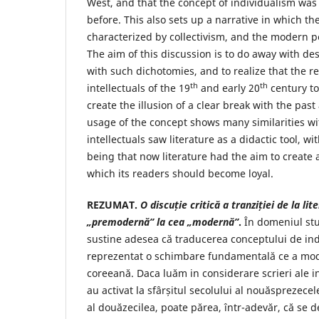
West, and that the concept of individualism was 
before. This also sets up a narrative in which t
characterized by collectivism, and the modern p
The aim of this discussion is to do away with de
with such dichotomies, and to realize that the r
th
th
intellectuals of the 19
and early 20
century to
create the illusion of a clear break with the pas
usage of the concept shows many similarities 
intellectuals saw literature as a didactic tool, wi
being that now literature had the aim to create 
which its readers should become loyal.
REZUMAT.
O discuție
critică a tranziției de la li
„premodernă” la cea „modernă”
.
În domeniul stu
sustine adesea că traducerea conceptului de ind
reprezentat o schimbare fundamentală ce a mode
coreeană. Daca luăm in considerare scrieri ale in
au activat la sfârșitul secolului al nouăsprezecel
al douăzecilea, poate părea, într-adevăr, că se d