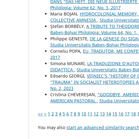
DANS "DAS HEFT. DIE NEUE ILLUSTRIERTE
Philologia: Volume 62, No. 3, 2017
Maria BOJAN,
HYDROCOLONIAL MEMORY, 
COLLECTIVE AMNESIA
,
Studia Universitat
Ştefan BORBÉLY,
A TRIBUTE TO THEODOR
Babeș-Bolyai Philologia: Volume 64, No. 1,
Philippe GENESTE,
DE LA GENESE DU SIGN
Studia Universitatis Babeș-Bolyai Philologi
Corneliu POPA,
EU, TRADUTOR, ME CONF
2017
Simona MUNARI,
LA TRADUZIONE D’AUTOR
DIDATTICA
,
Studia Universitatis Babeș-Bol
Edoardo GIORGI,
VIȘNIEC’S "HISTORY O
“TRAUMA” IN SOCIALIST HETEROTOPIES 
No. 2, 2023
Cristina CHEVEREȘAN,
“GOODBYE, AMERICA
AMERICAN PASTORAL
,
Studia Universitat
<<
<
1
2
3
4
5
6
7
8
9
10
11
12
13
14
15
16
17
18
You may also
start an advanced similarity searc