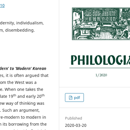
.10
dernity, individualism,
ism, disembedding.
odern’ to ‘Modern’ Korean
es, it is often argued that
from the West was a
re. When one takes the
th
th
 late 19
and early 20
pdf
new way of thinking was
d. Such an argument,
pre-modern to modern in
Published
om its borrowing from the
2020-03-20