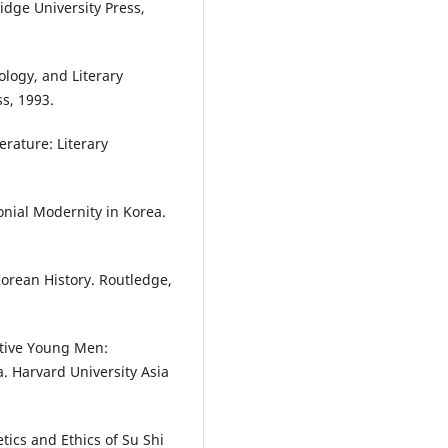
idge University Press,
ology, and Literary
s, 1993.
erature: Literary
onial Modernity in Korea.
orean History. Routledge,
tive Young Men:
a. Harvard University Asia
etics and Ethics of Su Shi