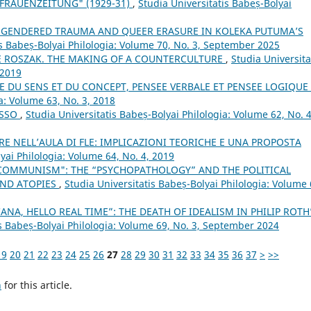
 FRAUENZEITUNG" (1929-31)
,
Studia Universitatis Babeș-Bolyai
GENDERED TRAUMA AND QUEER ERASURE IN KOLEKA PUTUMA’S
is Babeș-Bolyai Philologia: Volume 70, No. 3, September 2025
E ROSZAK. THE MAKING OF A COUNTERCULTURE
,
Studia Universita
 2019
E DU SENS ET DU CONCEPT, PENSEE VERBALE ET PENSEE LOGIQUE
a: Volume 63, No. 3, 2018
ESSO
,
Studia Universitatis Babeș-Bolyai Philologia: Volume 62, No. 4
E NELL’AULA DI FLE: IMPLICAZIONI TEORICHE E UNA PROPOSTA
yai Philologia: Volume 64, No. 4, 2019
F COMMUNISM": THE “PSYCHOPATHOLOGY” AND THE POLITICAL
AND ATOPIES
,
Studia Universitatis Babeș-Bolyai Philologia: Volume 
NA, HELLO REAL TIME”: THE DEATH OF IDEALISM IN PHILIP ROTH
is Babeș-Bolyai Philologia: Volume 69, No. 3, September 2024
19
20
21
22
23
24
25
26
27
28
29
30
31
32
33
34
35
36
37
>
>>
h
for this article.