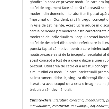
gândire în ceea ce privește modul în care era înț
astfel de argument face să pară că această sch
modern din domeniul literaturii ar fi putut apă
împrumut din Occident, și că întregul concept d
în Asia de Est înainte. Acest lucru aduce în discuț
căreia perioada premodernă este caracterizată de
modernă de individualism. Scopul acestei lucrări
astfel de descrieri dihotomice referitoare la lite
puncta faptul că motivul pentru care intelectuali
nouăsprezecelea și de la începutul secolului al d
acest concept a fost de a crea o iluzie a unei rupt
prezent. Utilizarea de către ei a acestui concept
similitudini cu modul în care intelectualii premo
ca instrument didactic, singura diferență fiind c
literatura avea scopul de a crea o imagine a națiun
trebuiau să-i devină loiali.
Cuvinte-cheie
:
literatura coreeană, modernitate, 
individualism, colectivism, Yi Kwangsu, naționalism,