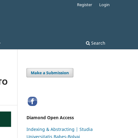
Register
Login
Search
Make a Submission
TO
Diamond Open Access
Indexing & Abstracting | Studia
Universitatis Babeș-Bolyai