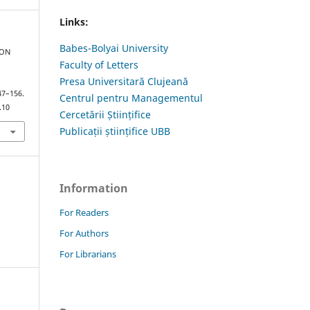
Links:
Babes-Bolyai University
 ON
Faculty of Letters
Presa Universitară Clujeană
147–156.
Centrul pentru Managementul
.10
Cercetării Științifice
Publicații științifice UBB
Information
For Readers
For Authors
For Librarians