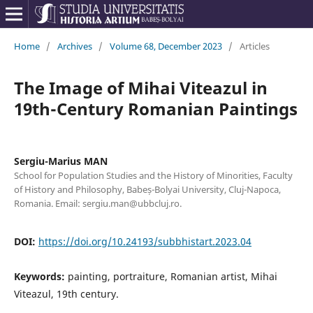
Home
/
Archives
/
Volume 68, December 2023
/
Articles
The Image of Mihai Viteazul in
19th-Century Romanian Paintings
Sergiu-Marius MAN
School for Population Studies and the History of Minorities, Faculty
of History and Philosophy, Babeș-Bolyai University, Cluj-Napoca,
Romania. Email: sergiu.man@ubbcluj.ro.
DOI:
https://doi.org/10.24193/subbhistart.2023.04
Keywords:
painting, portraiture, Romanian artist, Mihai
Viteazul, 19th century.