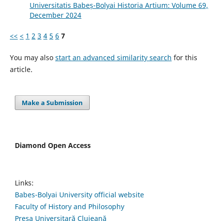
Universitatis Babeș-Bolyai Historia Artium: Volume 69,
December 2024
<<
<
1
2
3
4
5
6
7
You may also
start an advanced similarity search
for this
article.
Make a Submission
Diamond Open Access
Links:
Babes-Bolyai University official website
Faculty of History and Philosophy
Presa Universitară Clujeană