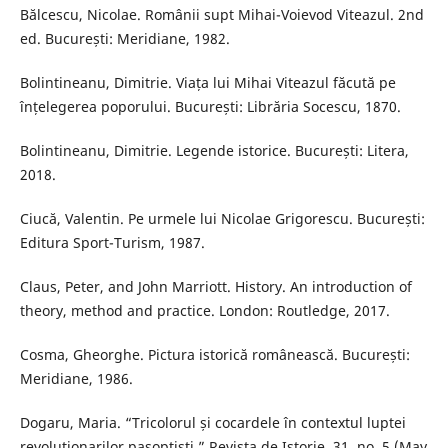
Bălcescu, Nicolae. Românii supt Mihai-Voievod Viteazul. 2nd
ed. București: Meridiane, 1982.
Bolintineanu, Dimitrie. Viața lui Mihai Viteazul făcută pe
înțelegerea poporului. București: Librăria Socescu, 1870.
Bolintineanu, Dimitrie. Legende istorice. București: Litera,
2018.
Ciucă, Valentin. Pe urmele lui Nicolae Grigorescu. București:
Editura Sport-Turism, 1987.
Claus, Peter, and John Marriott. History. An introduction of
theory, method and practice. London: Routledge, 2017.
Cosma, Gheorghe. Pictura istorică românească. București:
Meridiane, 1986.
Dogaru, Maria. “Tricolorul și cocardele în contextul luptei
revoluționarilor pașoptiști.” Revista de Istorie, 31, no. 5 (May