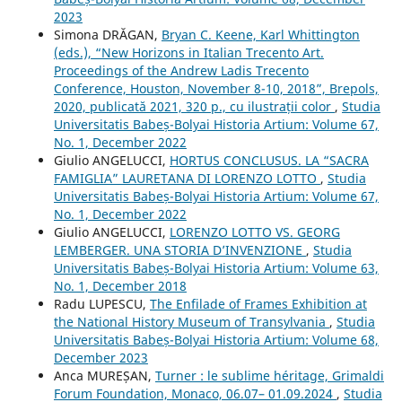
2023
Simona DRĂGAN,
Bryan C. Keene, Karl Whittington
(eds.), “New Horizons in Italian Trecento Art.
Proceedings of the Andrew Ladis Trecento
Conference, Houston, November 8-10, 2018”, Brepols,
2020, publicată 2021, 320 p., cu ilustrații color
,
Studia
Universitatis Babeș-Bolyai Historia Artium: Volume 67,
No. 1, December 2022
Giulio ANGELUCCI,
HORTUS CONCLUSUS. LA “SACRA
FAMIGLIA” LAURETANA DI LORENZO LOTTO
,
Studia
Universitatis Babeș-Bolyai Historia Artium: Volume 67,
No. 1, December 2022
Giulio ANGELUCCI,
LORENZO LOTTO VS. GEORG
LEMBERGER. UNA STORIA D’INVENZIONE
,
Studia
Universitatis Babeș-Bolyai Historia Artium: Volume 63,
No. 1, December 2018
Radu LUPESCU,
The Enfilade of Frames Exhibition at
the National History Museum of Transylvania
,
Studia
Universitatis Babeș-Bolyai Historia Artium: Volume 68,
December 2023
Anca MUREȘAN,
Turner : le sublime héritage, Grimaldi
Forum Foundation, Monaco, 06.07– 01.09.2024
,
Studia