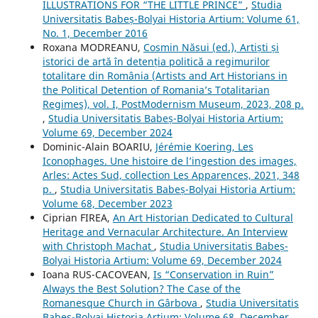
ILLUSTRATIONS FOR “THE LITTLE PRINCE”
,
Studia
Universitatis Babeș-Bolyai Historia Artium: Volume 61,
No. 1, December 2016
Roxana MODREANU,
Cosmin Năsui (ed.), Artiști și
istorici de artă în detenția politică a regimurilor
totalitare din România (Artists and Art Historians in
the Political Detention of Romania’s Totalitarian
Regimes), vol. I, PostModernism Museum, 2023, 208 p.
,
Studia Universitatis Babeș-Bolyai Historia Artium:
Volume 69, December 2024
Dominic-Alain BOARIU,
Jérémie Koering, Les
Iconophages. Une histoire de l’ingestion des images,
Arles: Actes Sud, collection Les Apparences, 2021, 348
p.
,
Studia Universitatis Babeș-Bolyai Historia Artium:
Volume 68, December 2023
Ciprian FIREA,
An Art Historian Dedicated to Cultural
Heritage and Vernacular Architecture. An Interview
with Christoph Machat
,
Studia Universitatis Babeș-
Bolyai Historia Artium: Volume 69, December 2024
Ioana RUS-CACOVEAN,
Is “Conservation in Ruin”
Always the Best Solution? The Case of the
Romanesque Church in Gârbova
,
Studia Universitatis
Babeș-Bolyai Historia Artium: Volume 68, December