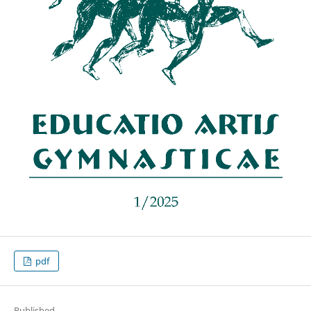
pdf
Published