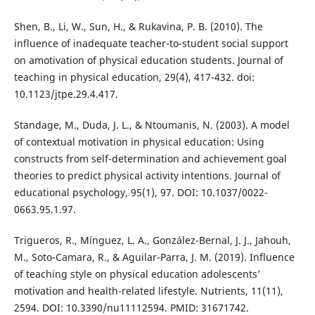
Shen, B., Li, W., Sun, H., & Rukavina, P. B. (2010). The
influence of inadequate teacher-to-student social support
on amotivation of physical education students. Journal of
teaching in physical education, 29(4), 417-432. doi:
10.1123/jtpe.29.4.417.
Standage, M., Duda, J. L., & Ntoumanis, N. (2003). A model
of contextual motivation in physical education: Using
constructs from self-determination and achievement goal
theories to predict physical activity intentions. Journal of
educational psychology, 95(1), 97. DOI: 10.1037/0022-
0663.95.1.97.
Trigueros, R., Mínguez, L. A., González-Bernal, J. J., Jahouh,
M., Soto-Camara, R., & Aguilar-Parra, J. M. (2019). Influence
of teaching style on physical education adolescents’
motivation and health-related lifestyle. Nutrients, 11(11),
2594. DOI: 10.3390/nu11112594. PMID: 31671742.