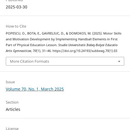
2025-03-30
How to Cite
POPESCU, O., BOTA, E., GAVRELIUC, D., & DOMOKOS, M. (2025). Motor Skills
and Motivation Development by Implementing Handball Elements in First
Part of Physical Education Lesson.
Studia Universitatis Babeş-Bolyai Educatio
Artis Gymnasticae
,
70
(1), 31–46. https://doi.org/10.24193/subbeag.70(1).03
More Citation Formats
Issue
Volume 70, No. 1, March 2025
Section
Articles
License