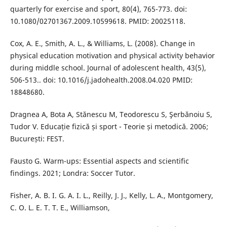
quarterly for exercise and sport, 80(4), 765-773. doi:
10.1080/02701367.2009.10599618. PMID: 20025118.
Cox, A. E., Smith, A. L., & Williams, L. (2008). Change in
physical education motivation and physical activity behavior
during middle school. Journal of adolescent health, 43(5),
506-513.. doi: 10.1016/j.jadohealth.2008.04.020 PMID:
18848680.
Dragnea A, Bota A, Stănescu M, Teodorescu S, Şerbănoiu S,
Tudor V. Educație fizică și sport - Teorie și metodică. 2006;
București: FEST.
Fausto G. Warm-ups: Essential aspects and scientific
findings. 2021; Londra: Soccer Tutor.
Fisher, A. B. I. G. A. I. L., Reilly, J. J., Kelly, L. A., Montgomery,
C. O. L. E. T. T. E., Williamson,