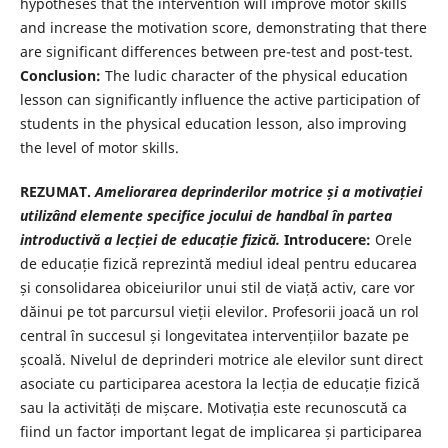
hypotheses that the intervention will improve motor skills
and increase the motivation score, demonstrating that there
are significant differences between pre-test and post-test.
Conclusion:
The ludic character of the physical education
lesson can significantly influence the active participation of
students in the physical education lesson, also improving
the level of motor skills.
REZUMAT.
Ameliorarea deprinderilor motrice și a motivației
utilizând elemente specifice jocului de handbal în partea
introductivă a lecției de educație fizică.
Introducere:
Orele
de educație fizică reprezintă mediul ideal pentru educarea
și consolidarea obiceiurilor unui stil de viață activ, care vor
dăinui pe tot parcursul vieții elevilor. Profesorii joacă un rol
central în succesul și longevitatea intervențiilor bazate pe
școală. Nivelul de deprinderi motrice ale elevilor sunt direct
asociate cu participarea acestora la lecția de educație fizică
sau la activități de mișcare. Motivația este recunoscută ca
fiind un factor important legat de implicarea și participarea