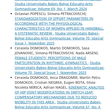
Studia Universitatis Babeş-Bolyai Educatio Artis
Gymnasticae: Volume 69, No. 1, March 2024
Octavian POPESCU, Simona PETRACOVSCHI,
STANDARDIZATION OF EFFORT PARAMETERS IN
ACCORDANCE WITH THE PHYSIOLOGICAL
CHARACTERISTICS OF WOMEN APPLIED IN HANDBALL.
A SYSTEMATIC REVIEW
,
Studia Universitatis Babeş-
Bolyai Educatio Artis Gymnasticae: Volume 70, Special
Issue 1, November 2025
Cerasela DOMOKOS, Martin DOMOKOS, Sasa
JOVANOVIC, Simona PETRACOVSCHI, Nada ARSENI,
FEMALE STUDENTS’ PERCEPTIONS OF MALE
PARTICIPATION IN RHYTHMIC GYMNASTICS
,
Studia
Universitatis Babeş-Bolyai Educatio Artis Gymnasticae:
Volume 70, Special Issue 1, November 2025
Cerasela DOMOKOS, Anca DRAGOMIR, Martin Petru
DOMOKOS, Cristian NEGREA, Eugen BOTA, Silvia-
Nicoleta MIRICA, Adrian NAGEL,
KINEMATIC ANALYSIS
OF HIP JOINT MODIFICATIONS IN SWITCH LEAP:
COMPENSATORY MECHANISMS DUE TO REDUCED
MOBILITY IN THIS AREA
,
Studia Universitatis Babeş-
Bolyai Educatio Artis Gymnasticae: Volume 67, No. 4,