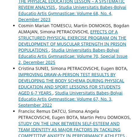
THE PHYSICAL EDUCATION LESSON – A SYSTEMATIC
REVIEW ANALYSIS
,
Studia Universitatis Babeş-Bolyai
Educatio Artis Gymnasticae: Volume 68, No. 4,
December 2023
Cosmin Marian TOMESCU, Martin DOMOKOS, Bogdan
ALMAJAN, Simona PETRACOVSCHI,
EFFECTS OF A
STRUCTURED PHYSICAL EXERCISE PROGRAM ON THE
DEVELOPMENT OF MUSCULAR STRENGTH IN PRISON
POPULATIONS
,
Studia Universitatis Babeş-Bolyai
Educatio Artis Gymnasticae: Volume 70, Special Issue
2, December 2025
Cristina SUNEI, Simona PETRACOVSCHI, Eugen BOTA,
IMPROVING DRAW-A-PERSON TEST RESULTS BY
DEVELOPING THE BODY SCHEMA DURING PHYSICAL
EDUCATION AND SPORT LESSONS FOR STUDENTS
AGED 6-7 YEARS
,
Studia Universitatis Babeş-Bolyai
Educatio Artis Gymnasticae: Volume 67, No. 3,
September 2022
Francisc Remus DATCU, Simona Angela
PETRACOVSCHI, Eugen BOTA, Martin Petru DOMOKOS,
STUDY ON THE LINK BETWEEN SELF-ESTEEM AND
TEAM IDENTITY AS MAJOR FACTORS IN TACKLING
COMPETITIVE ANXIETY IN PERFORMANCE ATHLETES
,