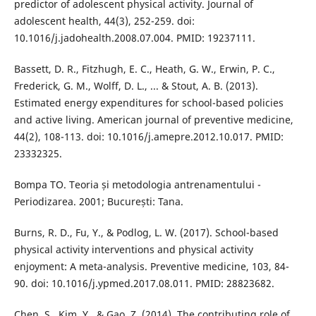
predictor of adolescent physical activity. Journal of
adolescent health, 44(3), 252-259. doi:
10.1016/j.jadohealth.2008.07.004. PMID: 19237111.
Bassett, D. R., Fitzhugh, E. C., Heath, G. W., Erwin, P. C.,
Frederick, G. M., Wolff, D. L., ... & Stout, A. B. (2013).
Estimated energy expenditures for school-based policies
and active living. American journal of preventive medicine,
44(2), 108-113. doi: 10.1016/j.amepre.2012.10.017. PMID:
23332325.
Bompa TO. Teoria și metodologia antrenamentului -
Periodizarea. 2001; București: Tana.
Burns, R. D., Fu, Y., & Podlog, L. W. (2017). School-based
physical activity interventions and physical activity
enjoyment: A meta-analysis. Preventive medicine, 103, 84-
90. doi: 10.1016/j.ypmed.2017.08.011. PMID: 28823682.
Chen, S., Kim, Y., & Gao, Z. (2014). The contributing role of