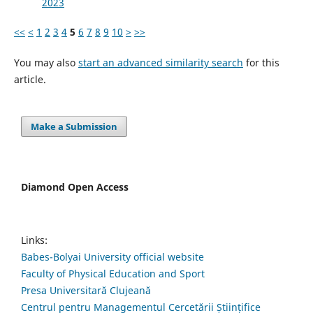
2023
<<
<
1
2
3
4
5
6
7
8
9
10
>
>>
You may also
start an advanced similarity search
for this
article.
Make a Submission
Diamond Open Access
Links:
Babes-Bolyai University official website
Faculty of Physical Education and Sport
Presa Universitară Clujeană
Centrul pentru Managementul Cercetării Științifice