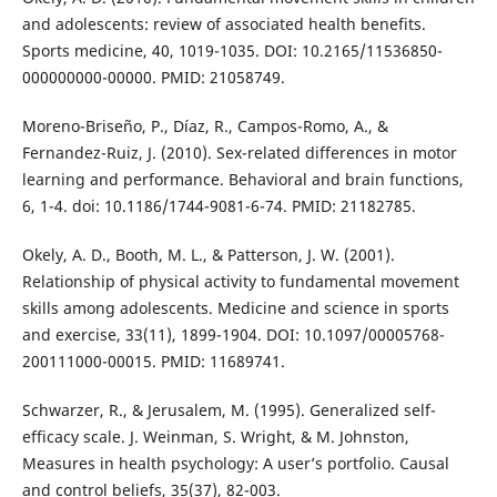
and adolescents: review of associated health benefits.
Sports medicine, 40, 1019-1035. DOI: 10.2165/11536850-
000000000-00000. PMID: 21058749.
Moreno-Briseño, P., Díaz, R., Campos-Romo, A., &
Fernandez-Ruiz, J. (2010). Sex-related differences in motor
learning and performance. Behavioral and brain functions,
6, 1-4. doi: 10.1186/1744-9081-6-74. PMID: 21182785.
Okely, A. D., Booth, M. L., & Patterson, J. W. (2001).
Relationship of physical activity to fundamental movement
skills among adolescents. Medicine and science in sports
and exercise, 33(11), 1899-1904. DOI: 10.1097/00005768-
200111000-00015. PMID: 11689741.
Schwarzer, R., & Jerusalem, M. (1995). Generalized self-
efficacy scale. J. Weinman, S. Wright, & M. Johnston,
Measures in health psychology: A user’s portfolio. Causal
and control beliefs, 35(37), 82-003.