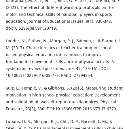
Kahraman, M. Z., İşlen, T., Bilici, Ö. F., Sari, C., & Bilici, M. F.
(2023). The effect of different warm-up protocols on the
motor and technical skills of handball players in sports
education. Journal of Educational Issues, 9(1), 336-348.
doi:10.5296/jei.v9i1.20719.
Lander, N., Eather, N., Morgan, P. J., Salmon, J., & Barnett, L.
M. (2017). Characteristics of teacher training in school-
based physical education interventions to improve
fundamental movement skills and/or physical activity: A
systematic review. Sports medicine, 47, 135-161. DOI:
10.1007/s40279-016-0561-6. PMID: 27294354.
Sulz, L., Temple, V., & Gibbons, S. (2016). Measuring student
motivation in high school physical education: Development
and validation of two self-report questionnaires. Physical
Educator, 73(3), 530. DOI:10.18666/TPE-2016-V73-I3-6370.
Lubans, D. R., Morgan, P. J., Cliff, D. P., Barnett, L. M., &
Okely, A. D. (2010). Fundamental movement skills in children