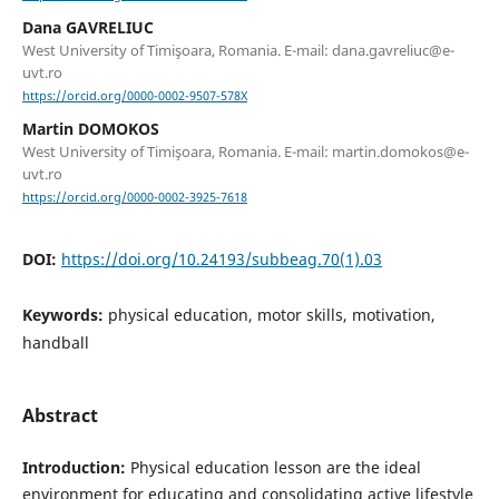
Dana GAVRELIUC
West University of Timişoara, Romania. E-mail: dana.gavreliuc@e-
uvt.ro
https://orcid.org/0000-0002-9507-578X
Martin DOMOKOS
West University of Timişoara, Romania. E-mail: martin.domokos@e-
uvt.ro
https://orcid.org/0000-0002-3925-7618
DOI:
https://doi.org/10.24193/subbeag.70(1).03
Keywords:
physical education, motor skills, motivation,
handball
Abstract
Introduction:
Physical education lesson are the ideal
environment for educating and consolidating active lifestyle