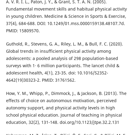
A. V. R. I. L., Paton, J. Y., & Grant, S. T. A. N. (2005).
Fundamental movement skills and habitual physical activity
in young children. Medicine & Science in Sports & Exercise,
37(4), 684-688. DOI: 10.1249/01.mss.0000159138.48107.7d.
PMID: 15809570.
Guthold, R., Stevens, G. A., Riley, L. M., & Bull, F. C. (2020).
Global trends in insufficient physical activity among
adolescents: a pooled analysis of 298 population-based
surveys with 1· 6 million participants. The lancet child &
adolescent health, 4(1), 23-35. doi: 10.1016/S2352-
4642(19)30323-2. PMID: 31761562.
How, Y. M., Whipp, P., Dimmock, J., & Jackson, B. (2013). The
effects of choice on autonomous motivation, perceived
autonomy support, and physical activity levels in high
school physical education. Journal of teaching in physical
education, 32(2), 131-148. doi.org/10.1123/jtpe.32.2.131