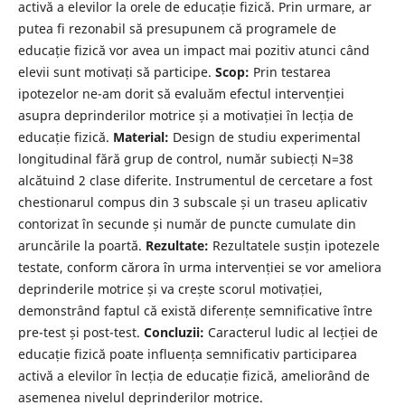
activă a elevilor la orele de educație fizică. Prin urmare, ar
putea fi rezonabil să presupunem că programele de
educație fizică vor avea un impact mai pozitiv atunci când
elevii sunt motivați să participe.
Scop:
Prin testarea
ipotezelor ne-am dorit să evaluăm efectul intervenției
asupra deprinderilor motrice și a motivației în lecția de
educație fizică.
Material:
Design de studiu experimental
longitudinal fără grup de control, număr subiecți N=38
alcătuind 2 clase diferite. Instrumentul de cerce­tare a fost
chestionarul compus din 3 subscale și un traseu aplicativ
contorizat în secunde și număr de puncte cumulate din
aruncările la poartă.
Rezultate:
Rezultatele susțin ipotezele
testate, conform cărora în urma intervenției se vor ameliora
deprinderile motrice și va crește scorul motivației,
demonstrând faptul că există diferențe semnificative între
pre-test și post-test.
Concluzii:
Caracterul ludic al lecției de
educație fizică poate influența semnificativ participarea
activă a elevilor în lecția de educație fizică, ameliorând de
asemenea nivelul deprinderilor motrice.