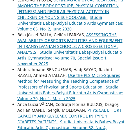
AMONG THE BODY POSTURE, PHYSICAL CONDITION
(FITNESS) AND REGULAR PHYSICAL ACTIVITY IN
CHILDREN OF YOUNG SCHOOL-AGE
,
Studia
Universitatis Babeş-Bolyai Educatio Artis Gymnasticae:
Volume 65, No. 2, June 2020
Béla József BALLA, Gellérd FARKAS,
ASSESSING THE
AVAILABILITY OF SPORTS FACILITIES AND EQUIPMENT
IN TRANSYLVANIAN SCHOOLS: A CROSS-SECTIONAL
ANALYSIS
,
Studia Universitatis Babeş-Bolyai Educatio
Artis Gymnasticae: Volume 70, Special Issue 1,
November 2025
Abderahmane BENGUENAB, Hadj SAYAD, Rachid
RAZALI, Ahmed ATALLAH,
Use the PLS Micro-Squares
Method for Measuring the Teaching Competence of
Professors of Physical and Sports Education
,
Studia
Universitatis Babeş-Bolyai Educatio Artis Gymnasticae:
Volume 70, No. 1, March 2025
Anca Lucia VĂDAN, Codruța Florina BULDUȘ, Dragoș
Adrian MANIU, Sergiu MOLDOVAN,
PHYSICAL EFFORT
CAPACITY AND GLYCEMIC CONTROL IN TYPE 1
DIABETES PACIENTS
,
Studia Universitatis Babeş-Bolyai
Educatio Artis Gymnasticae: Volume 62, No. 4,