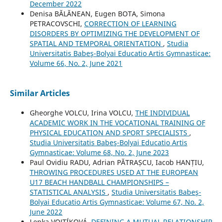
December 2022
Denisa BĂLĂNEAN, Eugen BOTA, Simona
PETRACOVSCHI,
CORRECTION OF LEARNING
DISORDERS BY OPTIMIZING THE DEVELOPMENT OF
SPATIAL AND TEMPORAL ORIENTATION
,
Studia
Universitatis Babeş-Bolyai Educatio Artis Gymnasticae:
Volume 66, No. 2, June 2021
Similar Articles
Gheorghe VOLCU, Irina VOLCU,
THE INDIVIDUAL
ACADEMIC WORK IN THE VOCATIONAL TRAINING OF
PHYSICAL EDUCATION AND SPORT SPECIALISTS
,
Studia Universitatis Babeş-Bolyai Educatio Artis
Gymnasticae: Volume 68, No. 2, June 2023
Paul Ovidiu RADU, Adrian PĂTRAȘCU, Iacob HANȚIU,
THROWING PROCEDURES USED AT THE EUROPEAN
U17 BEACH HANDBALL CHAMPIONSHIPS –
STATISTICAL ANALYSIS
,
Studia Universitatis Babeş-
Bolyai Educatio Artis Gymnasticae: Volume 67, No. 2,
June 2022
Lenka VOJTÍKOVÁ,
DEFINING A MUTUAL RELATIONSHIP