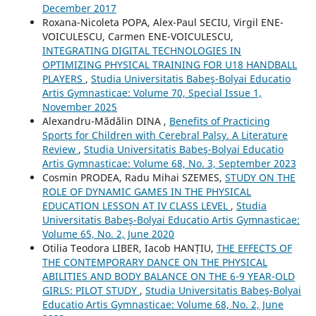
December 2017
Roxana-Nicoleta POPA, Alex-Paul SECIU, Virgil ENE-
VOICULESCU, Carmen ENE-VOICULESCU,
INTEGRATING DIGITAL TECHNOLOGIES IN
OPTIMIZING PHYSICAL TRAINING FOR U18 HANDBALL
PLAYERS
,
Studia Universitatis Babeş-Bolyai Educatio
Artis Gymnasticae: Volume 70, Special Issue 1,
November 2025
Alexandru-Mădălin DINA ,
Benefits of Practicing
Sports for Children with Cerebral Palsy. A Literature
Review
,
Studia Universitatis Babeş-Bolyai Educatio
Artis Gymnasticae: Volume 68, No. 3, September 2023
Cosmin PRODEA, Radu Mihai SZEMES,
STUDY ON THE
ROLE OF DYNAMIC GAMES IN THE PHYSICAL
EDUCATION LESSON AT IV CLASS LEVEL
,
Studia
Universitatis Babeş-Bolyai Educatio Artis Gymnasticae:
Volume 65, No. 2, June 2020
Otilia Teodora LIBER, Iacob HANȚIU,
THE EFFECTS OF
THE CONTEMPORARY DANCE ON THE PHYSICAL
ABILITIES AND BODY BALANCE ON THE 6-9 YEAR-OLD
GIRLS: PILOT STUDY
,
Studia Universitatis Babeş-Bolyai
Educatio Artis Gymnasticae: Volume 68, No. 2, June