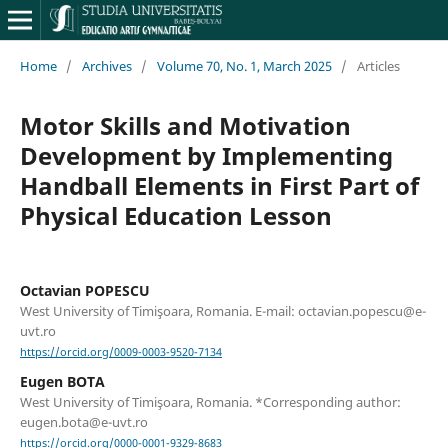
Home
/
Archives
/
Volume 70, No. 1, March 2025
/
Articles
Motor Skills and Motivation
Development by Implementing
Handball Elements in First Part of
Physical Education Lesson
Octavian POPESCU
West University of Timişoara, Romania. E-mail: octavian.popescu@e-
uvt.ro
https://orcid.org/0009-0003-9520-7134
Eugen BOTA
West University of Timişoara, Romania. *Corresponding author:
eugen.bota@e-uvt.ro
https://orcid.org/0000-0001-9329-8683