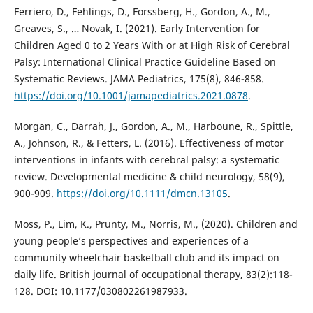
Ferriero, D., Fehlings, D., Forssberg, H., Gordon, A., M.,
Greaves, S., … Novak, I. (2021). Early Intervention for
Children Aged 0 to 2 Years With or at High Risk of Cerebral
Palsy: International Clinical Practice Guideline Based on
Systematic Reviews. JAMA Pediatrics, 175(8), 846-858.
https://doi.org/10.1001/jamapediatrics.2021.0878
.
Morgan, C., Darrah, J., Gordon, A., M., Harboune, R., Spittle,
A., Johnson, R., & Fetters, L. (2016). Effectiveness of motor
interventions in infants with cerebral palsy: a systematic
review. Developmental medicine & child neurology, 58(9),
900-909.
https://doi.org/10.1111/dmcn.13105
.
Moss, P., Lim, K., Prunty, M., Norris, M., (2020). Children and
young people’s perspectives and experiences of a
community wheelchair basketball club and its impact on
daily life. British journal of occupational therapy, 83(2):118-
128. DOI: 10.1177/030802261987933.