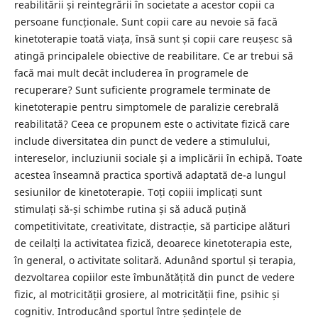
reabilitării și reintegrării în societate a acestor copii ca
persoane funcționale. Sunt copii care au nevoie să facă
kinetoterapie toată viața, însă sunt și copii care reușesc să
atingă principalele obiective de reabilitare. Ce ar trebui să
facă mai mult decât includerea în programele de
recuperare? Sunt suficiente programele terminate de
kinetoterapie pentru simptomele de paralizie cerebrală
reabilitată? Ceea ce propunem este o activitate fizică care
include diversitatea din punct de vedere a stimulului,
intereselor, incluziunii sociale și a implicării în echipă. Toate
acestea înseamnă practica sportivă adaptată de-a lungul
sesiunilor de kinetoterapie. Toți copiii implicați sunt
stimulați să-și schimbe rutina și să aducă puțină
competitivitate, creativitate, distracție, să participe alături
de ceilalți la activitatea fizică, deoarece kinetoterapia este,
în general, o activitate solitară. Adunând sportul și terapia,
dezvoltarea copiilor este îmbunătățită din punct de vedere
fizic, al motricității grosiere, al motricității fine, psihic și
cognitiv. Introducând sportul între ședințele de