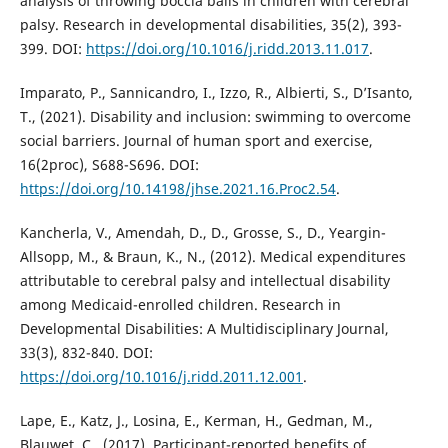
analysis of throwing boccia balls in children with cerebral
palsy. Research in developmental disabilities, 35(2), 393-
399. DOI:
https://doi.org/10.1016/j.ridd.2013.11.017
.
Imparato, P., Sannicandro, I., Izzo, R., Albierti, S., D’Isanto,
T., (2021). Disability and inclusion: swimming to overcome
social barriers. Journal of human sport and exercise,
16(2proc), S688-S696. DOI:
https://doi.org/10.14198/jhse.2021.16.Proc2.54
.
Kancherla, V., Amendah, D., D., Grosse, S., D., Yeargin-
Allsopp, M., & Braun, K., N., (2012). Medical expenditures
attributable to cerebral palsy and intellectual disability
among Medicaid-enrolled children. Research in
Developmental Disabilities: A Multidisciplinary Journal,
33(3), 832-840. DOI:
https://doi.org/10.1016/j.ridd.2011.12.001
.
Lape, E., Katz, J., Losina, E., Kerman, H., Gedman, M.,
Blauwet, C., (2017), Participant-reported benefits of