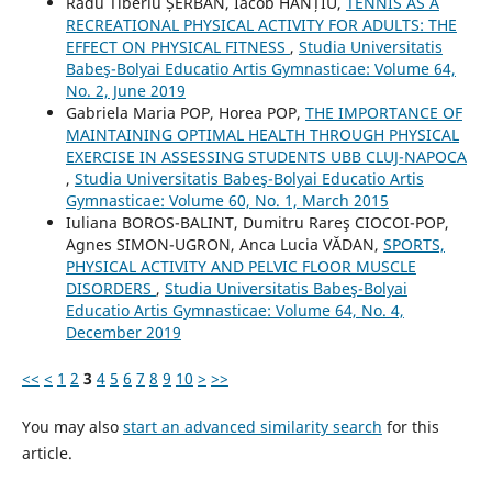
Radu Tiberiu ȘERBAN, Iacob HANȚIU,
TENNIS AS A
RECREATIONAL PHYSICAL ACTIVITY FOR ADULTS: THE
EFFECT ON PHYSICAL FITNESS
,
Studia Universitatis
Babeş-Bolyai Educatio Artis Gymnasticae: Volume 64,
No. 2, June 2019
Gabriela Maria POP, Horea POP,
THE IMPORTANCE OF
MAINTAINING OPTIMAL HEALTH THROUGH PHYSICAL
EXERCISE IN ASSESSING STUDENTS UBB CLUJ-NAPOCA
,
Studia Universitatis Babeş-Bolyai Educatio Artis
Gymnasticae: Volume 60, No. 1, March 2015
Iuliana BOROS-BALINT, Dumitru Rareş CIOCOI-POP,
Agnes SIMON-UGRON, Anca Lucia VĂDAN,
SPORTS,
PHYSICAL ACTIVITY AND PELVIC FLOOR MUSCLE
DISORDERS
,
Studia Universitatis Babeş-Bolyai
Educatio Artis Gymnasticae: Volume 64, No. 4,
December 2019
<<
<
1
2
3
4
5
6
7
8
9
10
>
>>
You may also
start an advanced similarity search
for this
article.