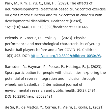
Park, M., Kim, J., Yu, C., Lim, H., (2023). The effects of
neurodevelopmental treatment-based trunk control exercise
on gross motor function and trunk control in children with
developmental disabilities. Healthcare (Basel),
16;11(10):1446. DOI: 10.3390/healthcare11101446.
Pelemis, V., Zoretic, D., Prskalo, I., (2023). Physical
performance and morphological characteristics of young
basketball players before and after COVID-19. Children,
10(3):493. DOI:
https://doi.org/10.3390/children10030493
.
Ramsden, R., Hayman, R., Potrac, P., Hettinga, F., J., (2023).
Sport participation for people with disabilities: exploring the
potential of reverse integration and inclusion through
wheelchair basketball, International journal of
environmental research and public health, 20(3), 2491.
DOI:10.3390/ijerph20032491.
de Sa, K., de Mattos, Y., Correa, F., Vieira, I., Gorla, J., (2021).