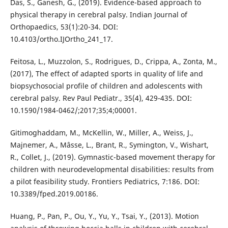
Das, S., Ganesh, G., (2019). Evidence-based approach to
physical therapy in cerebral palsy. Indian Journal of
Orthopaedics, 53(1):20-34. DOI:
10.4103/ortho.IJOrtho_241_17.
Feitosa, L., Muzzolon, S., Rodrigues, D., Crippa, A., Zonta, M.,
(2017), The effect of adapted sports in quality of life and
biopsychosocial profile of children and adolescents with
cerebral palsy. Rev Paul Pediatr., 35(4), 429-435. DOI:
10.1590/1984-0462/;2017;35;4;00001.
Gitimoghaddam, M., McKellin, W., Miller, A., Weiss, J.,
Majnemer, A., Mâsse, L., Brant, R., Symington, V., Wishart,
R., Collet, J., (2019). Gymnastic-based movement therapy for
children with neurodevelopmental disabilities: results from
a pilot feasibility study. Frontiers Pediatrics, 7:186. DOI:
10.3389/fped.2019.00186.
Huang, P., Pan, P., Ou, Y., Yu, Y., Tsai, Y., (2013). Motion