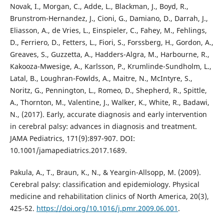
Novak, I., Morgan, C., Adde, L., Blackman, J., Boyd, R.,
Brunstrom-Hernandez, J., Cioni, G., Damiano, D., Darrah, J.,
Eliasson, A., de Vries, L., Einspieler, C., Fahey, M., Fehlings,
D., Ferriero, D., Fetters, L., Fiori, S., Forssberg, H., Gordon, A.,
Greaves, S., Guzzetta, A., Hadders-Algra, M., Harbourne, R.,
Kakooza-Mwesige, A., Karlsson, P., Krumlinde-Sundholm, L.,
Latal, B., Loughran-Fowlds, A., Maitre, N., McIntyre, S.,
Noritz, G., Pennington, L., Romeo, D., Shepherd, R., Spittle,
A., Thornton, M., Valentine, J., Walker, K., White, R., Badawi,
N., (2017). Early, accurate diagnosis and early intervention
in cerebral palsy: advances in diagnosis and treatment.
JAMA Pediatrics, 171(9):897-907. DOI:
10.1001/jamapediatrics.2017.1689.
Pakula, A., T., Braun, K., N., & Yeargin-Allsopp, M. (2009).
Cerebral palsy: classification and epidemiology. Physical
medicine and rehabilitation clinics of North America, 20(3),
425-52.
https://doi.org/10.1016/j.pmr.2009.06.001
.