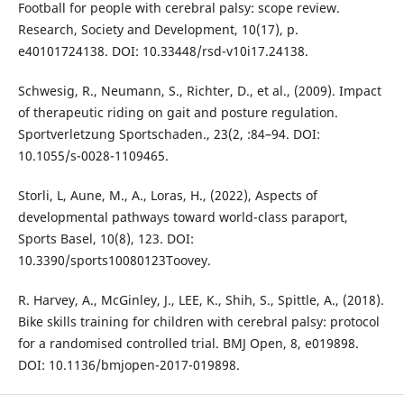
Football for people with cerebral palsy: scope review.
Research, Society and Development, 10(17), p.
e40101724138. DOI: 10.33448/rsd-v10i17.24138.
Schwesig, R., Neumann, S., Richter, D., et al., (2009). Impact
of therapeutic riding on gait and posture regulation.
Sportverletzung Sportschaden., 23(2, :84–94. DOI:
10.1055/s-0028-1109465.
Storli, L, Aune, M., A., Loras, H., (2022), Aspects of
developmental pathways toward world-class paraport,
Sports Basel, 10(8), 123. DOI:
10.3390/sports10080123Toovey.
R. Harvey, A., McGinley, J., LEE, K., Shih, S., Spittle, A., (2018).
Bike skills training for children with cerebral palsy: protocol
for a randomised controlled trial. BMJ Open, 8, e019898.
DOI: 10.1136/bmjopen-2017-019898.