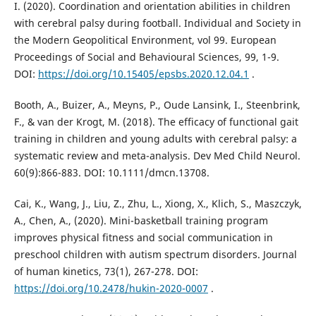
I. (2020). Coordination and orientation abilities in children
with cerebral palsy during football. Individual and Society in
the Modern Geopolitical Environment, vol 99. European
Proceedings of Social and Behavioural Sciences, 99, 1-9.
DOI:
https://doi.org/10.15405/epsbs.2020.12.04.1
.
Booth, A., Buizer, A., Meyns, P., Oude Lansink, I., Steenbrink,
F., & van der Krogt, M. (2018). The efficacy of functional gait
training in children and young adults with cerebral palsy: a
systematic review and meta-analysis. Dev Med Child Neurol.
60(9):866-883. DOI: 10.1111/dmcn.13708.
Cai, K., Wang, J., Liu, Z., Zhu, L., Xiong, X., Klich, S., Maszczyk,
A., Chen, A., (2020). Mini-basketball training program
improves physical fitness and social communication in
preschool children with autism spectrum disorders. Journal
of human kinetics, 73(1), 267-278. DOI:
https://doi.org/10.2478/hukin-2020-0007
.