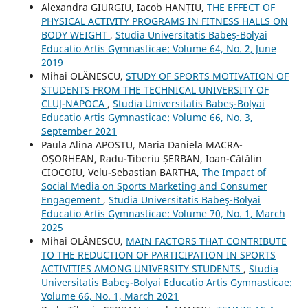
Alexandra GIURGIU, Iacob HANȚIU,
THE EFFECT OF
PHYSICAL ACTIVITY PROGRAMS IN FITNESS HALLS ON
BODY WEIGHT
,
Studia Universitatis Babeş-Bolyai
Educatio Artis Gymnasticae: Volume 64, No. 2, June
2019
Mihai OLĂNESCU,
STUDY OF SPORTS MOTIVATION OF
STUDENTS FROM THE TECHNICAL UNIVERSITY OF
CLUJ-NAPOCA
,
Studia Universitatis Babeş-Bolyai
Educatio Artis Gymnasticae: Volume 66, No. 3,
September 2021
Paula Alina APOSTU, Maria Daniela MACRA-
OȘORHEAN, Radu-Tiberiu ȘERBAN, Ioan-Cătălin
CIOCOIU, Velu-Sebastian BARTHA,
The Impact of
Social Media on Sports Marketing and Consumer
Engagement
,
Studia Universitatis Babeş-Bolyai
Educatio Artis Gymnasticae: Volume 70, No. 1, March
2025
Mihai OLĂNESCU,
MAIN FACTORS THAT CONTRIBUTE
TO THE REDUCTION OF PARTICIPATION IN SPORTS
ACTIVITIES AMONG UNIVERSITY STUDENTS
,
Studia
Universitatis Babeş-Bolyai Educatio Artis Gymnasticae:
Volume 66, No. 1, March 2021