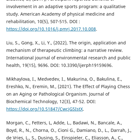
involvement in an adaptive sports program: a qualitative
study. American Academy of physical medicine and
rehabilitation, 10(5), 507-515. DOI :
https://doi.org/10.1016/j.pmrj.2017.10.008
.
Liu, S., Gong, X., Li, Y., (2022), The origin, application and
mechanism of therapeutic climbing: a narrative review.
International journal of environmental research and public
health, 19(15), 9696. DOI: 10.3390/ijerph19159696.
Mikhaylova, I., Medvedev, I., Makurina, O., Bakulina, E.,
Ereshko, N., Eremin, M., (2021). The Effect of Playing Chess
on an Aging or Pathological Organism. Journal of
Biochemical Technology, 12(3), 47-52. DOI:
https://doi.org/10.51847/CwcjG5IstX
.
Morgan, C., Fetters, L, Adde, L., Badawi, N., Bancale, A.,
Boyd, R., N., Chorna, O., Cioni G., Damiano, D., L., Darrah, J.,
de Vries, L., S., Dusing, S., Einspieler, C., Eliasson, A., C.,