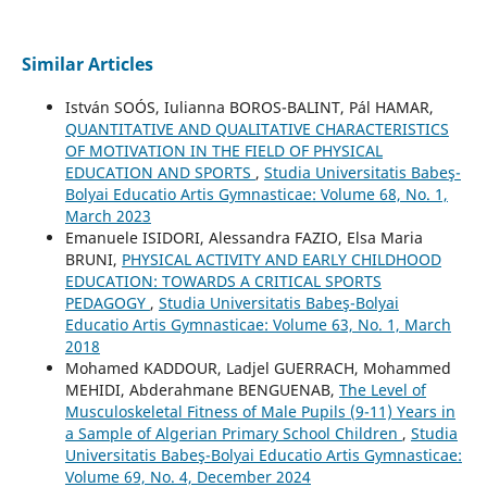
Similar Articles
István SOÓS, Iulianna BOROS-BALINT, Pál HAMAR,
QUANTITATIVE AND QUALITATIVE CHARACTERISTICS
OF MOTIVATION IN THE FIELD OF PHYSICAL
EDUCATION AND SPORTS
,
Studia Universitatis Babeş-
Bolyai Educatio Artis Gymnasticae: Volume 68, No. 1,
March 2023
Emanuele ISIDORI, Alessandra FAZIO, Elsa Maria
BRUNI,
PHYSICAL ACTIVITY AND EARLY CHILDHOOD
EDUCATION: TOWARDS A CRITICAL SPORTS
PEDAGOGY
,
Studia Universitatis Babeş-Bolyai
Educatio Artis Gymnasticae: Volume 63, No. 1, March
2018
Mohamed KADDOUR, Ladjel GUERRACH, Mohammed
MEHIDI, Abderahmane BENGUENAB,
The Level of
Musculoskeletal Fitness of Male Pupils (9-11) Years in
a Sample of Algerian Primary School Children
,
Studia
Universitatis Babeş-Bolyai Educatio Artis Gymnasticae:
Volume 69, No. 4, December 2024