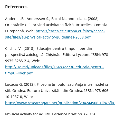
References
Anders L.B., Anderssen S., Bachl N., and colab., (2008)
Orientările U.E. privind activitatea fizică. Bruxelles. Comisia
Europeană, Web:
https://eacea.ec.europa.eu/sites/eacea-
site/files/eu-physical-activity-guidelines-2008.pdf
Clichici V., (2018). Educație pentru timpul liber din
perspectivă axiologică. Chișinău. Editura Lyceum. ISBN: 978-
9975-3285-2-4, Web:
http://ise.md/uploads/files/1548322736_educaia-pentru-
timpul-liber.pdf
Lucaciu G. (2013). Filosofia timpului sau Viața între model și
stil. Oradea. Editura Universității din Oradea. ISBN: 978-606-
10-1037-0, Web:
https://www.researchgate.net/publication/294244906_Filozofia_
Physical activity for adults. Evidence briefing. (2015)