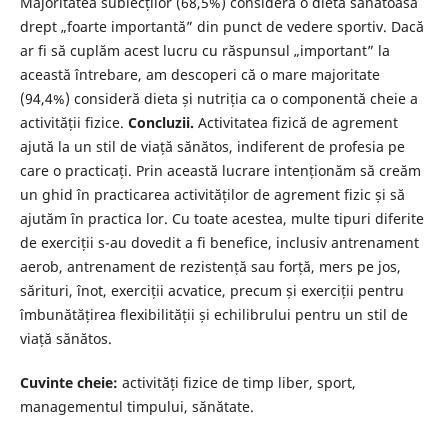
Majoritatea subiecților (68,5%) consideră o dietă sănătoasă
drept „foarte importantă” din punct de vedere sportiv. Dacă
ar fi să cuplăm acest lucru cu răspunsul „important” la
această întrebare, am descoperi că o mare majoritate
(94,4%) consideră dieta și nutriția ca o componentă cheie a
activității fizice.
Concluzii.
Activitatea fizică de agrement
ajută la un stil de viață sănătos, indiferent de profesia pe
care o practicați. Prin această lucrare intenționăm să creăm
un ghid în practicarea activităților de agrement fizic și să
ajutăm în practica lor. Cu toate acestea, multe tipuri diferite
de exerciții s-au dovedit a fi benefice, inclusiv antrenament
aerob, antrenament de rezistență sau forță, mers pe jos,
sărituri, înot, exerciții acvatice, precum și exerciții pentru
îmbunătățirea flexibilității și echilibrului pentru un stil de
viață sănătos.
Cuvinte cheie:
activități fizice de timp liber, sport,
managementul timpului, sănătate.