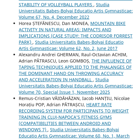
STABILITY OF VOLLEYBALL PLAYERS
,
Studia
Universitatis Babeş-Bolyai Educatio Artis Gymnasticae:
Volume 67, No. 4, December 2022
Horea ȘTEFĂNESCU, Dan MONEA,
MOUNTAIN BIKE
ACTIVITY IN NATURAL AREAS: IMPACTS AND
IMPLICATIONS (CASE STUDY: THE CODRISOR FORREST
PARK)
,
Studia Universitatis Babeş-Bolyai Educatio
Artis Gymnasticae: Volume 62, No. 2, June 2017
Alexandru Andrei GHERMAN, Raul-Octavian ACHIM,
Adrian PĂTRASCU, Leon GOMBOȘ,
THE INFLUENCE OF
TAPING TECHNIQUES APPLIED TO THE PHALANGES OF
THE DOMINANT HAND ON THROWING ACCURACY
AND ACCELERATION IN HANDBALL
,
Studia
Universitatis Babeş-Bolyai Educatio Artis Gymnasticae:
Volume 70, Special Issue 1, November 2025
Remus-Cristian VĂIDĂHĂZAN, Iacob HANȚIU, Nicolae
Horațiu POP, Adrian PĂTRAȘCU,
HEART RATE
RECORDING SYSTEM FOR PARTICIPANTS TO WEIGHT
TRAINING IN CLUJ-NAPOCA’S FITNESS GYMS
(COMPATIBILITIES BETWEEN ANDROID AND
WINDOWS 7)
,
Studia Universitatis Babeş-Bolyai
Educatio Artis Gymnasticae: Volume 60, No. 1, March