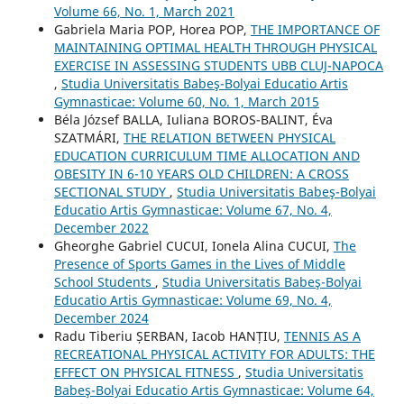
Volume 66, No. 1, March 2021
Gabriela Maria POP, Horea POP,
THE IMPORTANCE OF
MAINTAINING OPTIMAL HEALTH THROUGH PHYSICAL
EXERCISE IN ASSESSING STUDENTS UBB CLUJ-NAPOCA
,
Studia Universitatis Babeş-Bolyai Educatio Artis
Gymnasticae: Volume 60, No. 1, March 2015
Béla József BALLA, Iuliana BOROS-BALINT, Éva
SZATMÁRI,
THE RELATION BETWEEN PHYSICAL
EDUCATION CURRICULUM TIME ALLOCATION AND
OBESITY IN 6-10 YEARS OLD CHILDREN: A CROSS
SECTIONAL STUDY
,
Studia Universitatis Babeş-Bolyai
Educatio Artis Gymnasticae: Volume 67, No. 4,
December 2022
Gheorghe Gabriel CUCUI, Ionela Alina CUCUI,
The
Presence of Sports Games in the Lives of Middle
School Students
,
Studia Universitatis Babeş-Bolyai
Educatio Artis Gymnasticae: Volume 69, No. 4,
December 2024
Radu Tiberiu ȘERBAN, Iacob HANȚIU,
TENNIS AS A
RECREATIONAL PHYSICAL ACTIVITY FOR ADULTS: THE
EFFECT ON PHYSICAL FITNESS
,
Studia Universitatis
Babeş-Bolyai Educatio Artis Gymnasticae: Volume 64,