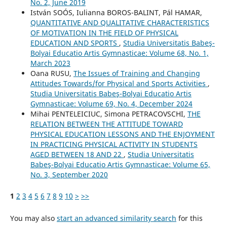
No. 2, June 2019
István SOÓS, Iulianna BOROS-BALINT, Pál HAMAR,
QUANTITATIVE AND QUALITATIVE CHARACTERISTICS
OF MOTIVATION IN THE FIELD OF PHYSICAL
EDUCATION AND SPORTS
,
Studia Universitatis Babeş-
Bolyai Educatio Artis Gymnasticae: Volume 68, No. 1,
March 2023
Oana RUSU,
The Issues of Training and Changing
Attitudes Towards/for Physical and Sports Activities
,
Studia Universitatis Babeş-Bolyai Educatio Artis
Gymnasticae: Volume 69, No. 4, December 2024
Mihai PENTELEICIUC, Simona PETRACOVSCHI,
THE
RELATION BETWEEN THE ATTITUDE TOWARD
PHYSICAL EDUCATION LESSONS AND THE ENJOYMENT
IN PRACTICING PHYSICAL ACTIVITY IN STUDENTS
AGED BETWEEN 18 AND 22
,
Studia Universitatis
Babeş-Bolyai Educatio Artis Gymnasticae: Volume 65,
No. 3, September 2020
1
2
3
4
5
6
7
8
9
10
>
>>
You may also
start an advanced similarity search
for this