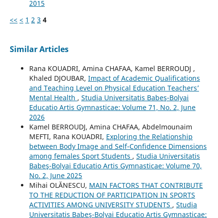
2015
<<
<
1
2
3
4
Similar Articles
Rana KOUADRI, Amina CHAFAA, Kamel BERROUDJ ,
Khaled DJOUBAR,
Impact of Academic Qualifications
and Teaching Level on Physical Education Teachers’
Mental Health
,
Studia Universitatis Babeş-Bolyai
Educatio Artis Gymnasticae: Volume 71, No. 2, June
2026
Kamel BERROUDJ, Amina CHAFAA, Abdelmounaim
MEFTI, Rana KOUADRI,
Exploring the Relationship
between Body Image and Self-Confidence Dimensions
among females Sport Students
,
Studia Universitatis
Babeş-Bolyai Educatio Artis Gymnasticae: Volume 70,
No. 2, June 2025
Mihai OLĂNESCU,
MAIN FACTORS THAT CONTRIBUTE
TO THE REDUCTION OF PARTICIPATION IN SPORTS
ACTIVITIES AMONG UNIVERSITY STUDENTS
,
Studia
Universitatis Babeş-Bolyai Educatio Artis Gymnasticae: