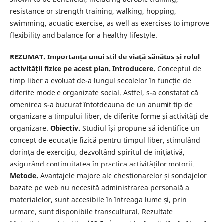
resistance or strength training, walking, hopping,
swimming, aquatic exercise, as well as exercises to improve
flexibility and balance for a healthy lifestyle.
REZUMAT. Importanța unui stil de viață sănătos și rolul
activității fizice pe acest plan. Introducere.
Conceptul de
timp liber a evoluat de-a lungul secolelor în funcție de
diferite modele organizate social. Astfel, s-a constatat că
omenirea s-a bucurat întotdeauna de un anumit tip de
organizare a timpului liber, de diferite forme și activități de
organizare.
Obiectiv.
Studiul își propune să identifice un
concept de educație fizică pentru timpul liber, stimulând
dorința de exercițiu, dezvoltând spiritul de inițiativă,
asigurând continuitatea în practica activităților motorii.
Metode.
Avantajele majore ale chestionarelor și sondajelor
bazate pe web nu necesită administrarea personală a
materialelor, sunt accesibile în întreaga lume și, prin
urmare, sunt disponibile transcultural. Rezultate