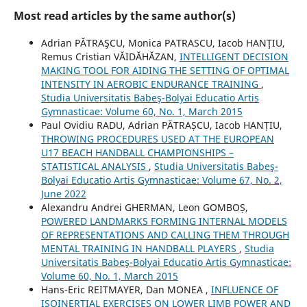
Most read articles by the same author(s)
Adrian PĂTRAŞCU, Monica PATRASCU, Iacob HANŢIU,
Remus Cristian VĂIDĂHĂZAN,
INTELLIGENT DECISION
MAKING TOOL FOR AIDING THE SETTING OF OPTIMAL
INTENSITY IN AEROBIC ENDURANCE TRAINING
,
Studia Universitatis Babeş-Bolyai Educatio Artis
Gymnasticae: Volume 60, No. 1, March 2015
Paul Ovidiu RADU, Adrian PĂTRAȘCU, Iacob HANȚIU,
THROWING PROCEDURES USED AT THE EUROPEAN
U17 BEACH HANDBALL CHAMPIONSHIPS –
STATISTICAL ANALYSIS
,
Studia Universitatis Babeş-
Bolyai Educatio Artis Gymnasticae: Volume 67, No. 2,
June 2022
Alexandru Andrei GHERMAN, Leon GOMBOȘ,
POWERED LANDMARKS FORMING INTERNAL MODELS
OF REPRESENTATIONS AND CALLING THEM THROUGH
MENTAL TRAINING IN HANDBALL PLAYERS
,
Studia
Universitatis Babeş-Bolyai Educatio Artis Gymnasticae:
Volume 60, No. 1, March 2015
Hans-Eric REITMAYER, Dan MONEA ,
INFLUENCE OF
ISOINERTIAL EXERCISES ON LOWER LIMB POWER AND