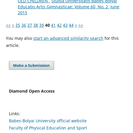
OLD CHILDREN
,
Studia Universitatis Babeş-Bolyai
Educatio Artis Gymnasticae: Volume 60, No. 2, June
2015
<<
<
35
36
37
38
39
40
41
42
43
44
>
>>
You may also
start an advanced similarity search
for this
article.
Make a Submission
Diamond Open Access
Links:
Babes-Bolyai University official website
Faculty of Physical Education and Sport