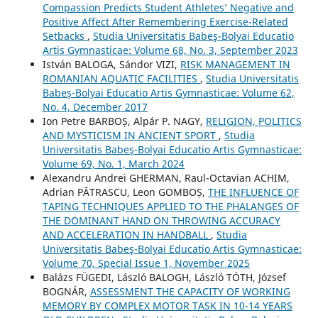
Compassion Predicts Student Athletes’ Negative and
Positive Affect After Remembering Exercise-Related
Setbacks
,
Studia Universitatis Babeş-Bolyai Educatio
Artis Gymnasticae: Volume 68, No. 3, September 2023
István BALOGA, Sándor VIZI,
RISK MANAGEMENT IN
ROMANIAN AQUATIC FACILITIES
,
Studia Universitatis
Babeş-Bolyai Educatio Artis Gymnasticae: Volume 62,
No. 4, December 2017
Ion Petre BARBOȘ, Alpár P. NAGY,
RELIGION, POLITICS
AND MYSTICISM IN ANCIENT SPORT
,
Studia
Universitatis Babeş-Bolyai Educatio Artis Gymnasticae:
Volume 69, No. 1, March 2024
Alexandru Andrei GHERMAN, Raul-Octavian ACHIM,
Adrian PĂTRASCU, Leon GOMBOȘ,
THE INFLUENCE OF
TAPING TECHNIQUES APPLIED TO THE PHALANGES OF
THE DOMINANT HAND ON THROWING ACCURACY
AND ACCELERATION IN HANDBALL
,
Studia
Universitatis Babeş-Bolyai Educatio Artis Gymnasticae:
Volume 70, Special Issue 1, November 2025
Balázs FÜGEDI, László BALOGH, László TÓTH, József
BOGNÁR,
ASSESSMENT THE CAPACITY OF WORKING
MEMORY BY COMPLEX MOTOR TASK IN 10-14 YEARS