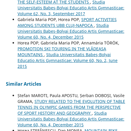
THE SELF-ESTEEM AT THE STUDENTS
,
Studia
Universitatis Babeş-Bolyai Educatio Artis Gymnasticae:
Volume 62, No. 3, September 2017
Gabriela Maria POP, Horea POP,
SPORT ACTIVITIES
AMONG STUDENTS UBB CLUJ-NAPOCA
,
Studia
Universitatis Babeş-Bolyai Educatio Artis Gymnasticae:
Volume 60, No. 4, December 2015
Horea POP, Gabriela Maria POP, Annamária TÖRÖK,
PROMOTION SKI TOURING IN THE VLĂDEASA
MOUNTAINS
,
Studia Universitatis Babeş-Bolyai
Educatio Artis Gymnasticae: Volume 60, No. 2, June
2015
Similar Articles
Ștefan MAROTI, Paula APOSTU, Șerban DOBOȘI, Vasile
GRAMA,
STUDY RELATED TO THE EVOLUTION OF TABLE
TENNIS IN OLYMPIC GAMES FROM THE PERSPECTIVE
OF SPORT HISTORY AND GEOGRAPHY
,
Studia
Universitatis Babeş-Bolyai Educatio Artis Gymnasticae:
Volume 60, No. 4, December 2015
Horea ȘTEFĂNESCU, Dan MONEA,
MOUNTAIN BIKE