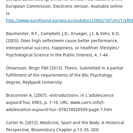
European Commission. Electronic version. Available online
la
http://www.eurofound.europa.eu/pubdocs/2003/107/en/1/ef0
Baumeister, R.F., Campbell, J.D., Krueger, J.I. & Vohs, K.D.
(2003). Does high selfesteem cause better performance,
interpersonal success, happiness, or healthier lifestyles?
Psychological Science in the Public Interest, 4, 1-44.
Ómarsson, Birgir Páll (2013). Thesis. Submitted in a partial
fulfillment of the requirements of the BSc Psychology
degree, Reykjavík University.
Braconnier A. (2007). «Introduction», in L'adolescence
aujourd'hui, ERES, p. 7-10. URL: www.cairn.info/l-
adolescence-aujourd-hui--978274920509-page-7.htm
Carter N. (2012). Medicine, Sport and the Body. A Historical
Perspective, Bloomsbury Chapter p.13–35. DOI