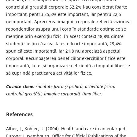
controlului greutății corporale 52,2% l-au considerat foarte
important, pentru 25,3% este important, iar pentru 22,5
neimportant. Aprecierea imaginii corporale reflectă viziunea
repondenților asupra unui corp în standarde optime ce se
menține prin exercițiu fizic. În acest context 48,8% dintre
studenți susțin că aceasta este foarte importantă, 29,4%
spun că este importantă, iar 21,8 nu apreciază aspectul
corporal. Recunoașterea beneficiilor exercițiilor fizice este
importantă, la fel și organizarea eficientă a timpului liber ce
să cuprindă practicarea activităților fizice.
Cuvinte cheie:
sănătate fizică și psihică, activitate fizică,
controlul greutății,
imagine corporală, timp liber.
References
Alber, J., Köhler, U. (2004). Health and care in an enlarged
Europe, Luxembourg, Office for Official Publications of the