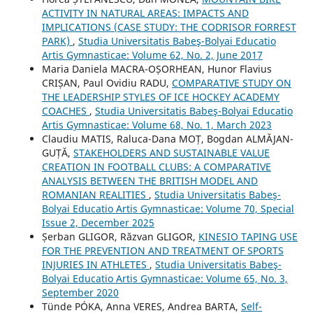
ACTIVITY IN NATURAL AREAS: IMPACTS AND
IMPLICATIONS (CASE STUDY: THE CODRISOR FORREST
PARK)
,
Studia Universitatis Babeş-Bolyai Educatio
Artis Gymnasticae: Volume 62, No. 2, June 2017
Maria Daniela MACRA-OȘORHEAN, Hunor Flavius
CRIȘAN, Paul Ovidiu RADU,
COMPARATIVE STUDY ON
THE LEADERSHIP STYLES OF ICE HOCKEY ACADEMY
COACHES
,
Studia Universitatis Babeş-Bolyai Educatio
Artis Gymnasticae: Volume 68, No. 1, March 2023
Claudiu MATIS, Raluca-Dana MOȚ, Bogdan ALMĂJAN-
GUȚĂ,
STAKEHOLDERS AND SUSTAINABLE VALUE
CREATION IN FOOTBALL CLUBS: A COMPARATIVE
ANALYSIS BETWEEN THE BRITISH MODEL AND
ROMANIAN REALITIES
,
Studia Universitatis Babeş-
Bolyai Educatio Artis Gymnasticae: Volume 70, Special
Issue 2, December 2025
Șerban GLIGOR, Răzvan GLIGOR,
KINESIO TAPING USE
FOR THE PREVENTION AND TREATMENT OF SPORTS
INJURIES IN ATHLETES
,
Studia Universitatis Babeş-
Bolyai Educatio Artis Gymnasticae: Volume 65, No. 3,
September 2020
Tünde PÓKA, Anna VERES, Andrea BARTA,
Self-