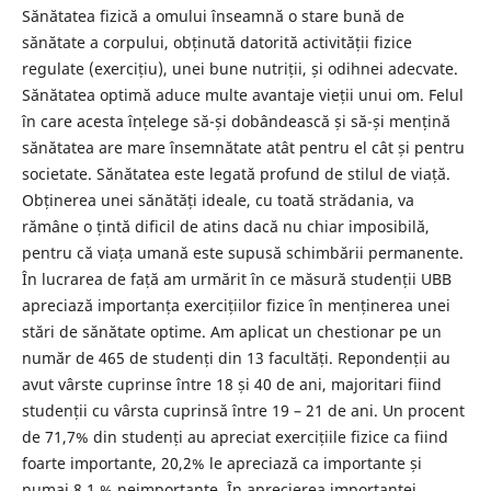
Sănătatea fizică a omului înseamnă o stare bună de
sănătate a corpului, obținută datorită activității fizice
regulate (exercițiu), unei bune nutriții, și odihnei adecvate.
Sănătatea optimă aduce multe avantaje vieții unui om. Felul
în care acesta înțelege să-și dobândească și să-și mențină
sănătatea are mare însemnătate atât pentru el cât și pentru
societate. Sănătatea este legată profund de stilul de viață.
Obținerea unei sănătăți ideale, cu toată strădania, va
rămâne o țintă dificil de atins dacă nu chiar imposibilă,
pentru că viața umană este supusă schimbării permanente.
În lucrarea de față am urmărit în ce măsură studenții UBB
apreciază importanța exercițiilor fizice în menținerea unei
stări de sănătate optime. Am aplicat un chestionar pe un
număr de 465 de studenți din 13 facultăți. Repondenții au
avut vârste cuprinse între 18 și 40 de ani, majoritari fiind
studenții cu vârsta cuprinsă între 19 – 21 de ani. Un procent
de 71,7% din studenți au apreciat exercițiile fizice ca fiind
foarte importante, 20,2% le apreciază ca importante și
numai 8,1 % neimportante. În aprecierea importanței