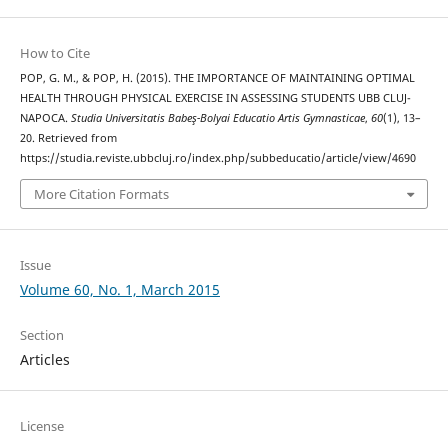
How to Cite
POP, G. M., & POP, H. (2015). THE IMPORTANCE OF MAINTAINING OPTIMAL
HEALTH THROUGH PHYSICAL EXERCISE IN ASSESSING STUDENTS UBB CLUJ-
NAPOCA.
Studia Universitatis Babeş-Bolyai Educatio Artis Gymnasticae
,
60
(1), 13–
20. Retrieved from
https://studia.reviste.ubbcluj.ro/index.php/subbeducatio/article/view/4690
More Citation Formats
Issue
Volume 60, No. 1, March 2015
Section
Articles
License