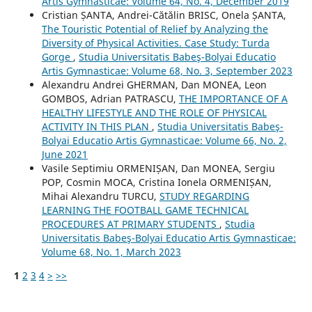
Artis Gymnasticae: Volume 64, No. 4, December 2019
Cristian ȘANTA, Andrei-Cătălin BRISC, Onela ȘANTA,
The Touristic Potential of Relief by Analyzing the
Diversity of Physical Activities. Case Study: Turda
Gorge
,
Studia Universitatis Babeş-Bolyai Educatio
Artis Gymnasticae: Volume 68, No. 3, September 2023
Alexandru Andrei GHERMAN, Dan MONEA, Leon
GOMBOS, Adrian PATRASCU,
THE IMPORTANCE OF A
HEALTHY LIFESTYLE AND THE ROLE OF PHYSICAL
ACTIVITY IN THIS PLAN
,
Studia Universitatis Babeş-
Bolyai Educatio Artis Gymnasticae: Volume 66, No. 2,
June 2021
Vasile Septimiu ORMENIȘAN, Dan MONEA, Sergiu
POP, Cosmin MOCA, Cristina Ionela ORMENIȘAN,
Mihai Alexandru TURCU,
STUDY REGARDING
LEARNING THE FOOTBALL GAME TECHNICAL
PROCEDURES AT PRIMARY STUDENTS
,
Studia
Universitatis Babeş-Bolyai Educatio Artis Gymnasticae:
Volume 68, No. 1, March 2023
1
2
3
4
>
>>