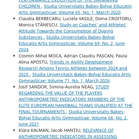
CHILDREN
,
Studia Universitatis Babeş-Bolyai Educatio
Artis Gymnasticae: Volume 65, No. 1, March 2020
Claudia BERBECARU, Luciela VASILE, Doina CROITORU,
Monica STĂNESCU,
Study on Coaches’ and Athletes’
Attitude Towards the Consumption of Doping
Substances
,
Studia Universitatis Babeş-Bolyai
Educatio Artis Gymnasticae: Volume 69, No. 2, June
2024
Cosmin Mihai MOCA, Adrian Claudiu PAȘCAN, Paula
Alina APOSTU,
Trends in Agility Development
Research Among Tennis Athletes between 2024 and
2025
,
Studia Universitatis Babeş-Bolyai Educatio Artis
Gymnasticae: Volume 71, No. 1, March 2026
Iosif SANDOR, Simina-Aurelia NEAG,
STUDY
REGARDING THE VALUE OF THE PLAYERS
ANTHROPOMETRIC INDICATORS MEMBERS OF THE
ELITE EUROPEAN HANDBALL TEAMS QUALIFIED AT THE
FINAL TOURNAMENTS
,
Studia Universitatis Babeş-
Bolyai Educatio Artis Gymnasticae: Volume 66, No. 2,
June 2021
Klára KALMAN, Iacob HANŢIU,
RELEVANCE OF
ANTHROPOMETRIC INDICATORS IN ASSESSING