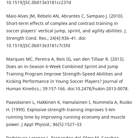
10.1519/JSC.0b013e3181cc237d
Maio Alves JM, Rebelo AN, Abrantes C, Sampaio J. (2010).
Short-term effects of complex and contrast training in
soccer players’ vertical jump, sprint, and agility abilities. J.
Strength Cond. Res.; 24(4):936–41. doi:
10.1519/JSC.0b013e3181c7c5fd
Marques MC, Pereira A, Reis IG, van den Tillaar R. (2013).
Does an in-Season 6-Week Combined Sprint and Jump
Training Program Improve Strength-Speed Abilities and
Kicking Performance in Young Soccer Players? Journal of
Human Kinetics.; 39:157-166. doi:10.2478/hukin-2013-0078.
Paavolainen L, Hakkinen K, Hamalainen I, Nummela A, Rusko
H. (1999). Explosive-strength training improves 5-km
running time by improving running economy and muscle
power. J Appl Physiol.; 86(5):1527–33
Rodríguez-Lorenzo L, Fernandez-del-Olmo M, Sanchez-