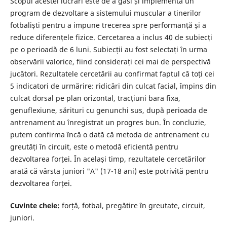
Scopul acestei lucrări este de a găsi și implementa un
program de dezvoltare a sistemului muscular a tinerilor
fotbaliști pentru a impune trecerea spre performanță și a
reduce diferențele fizice. Cercetarea a inclus 40 de subiecți
pe o perioadă de 6 luni. Subiecții au fost selectați în urma
observării valorice, fiind considerați cei mai de perspectivă
jucători. Rezultatele cercetării au confirmat faptul că toți cei
5 indicatori de urmărire: ridicări din culcat facial, împins din
culcat dorsal pe plan orizontal, tracțiuni bara fixa,
genuflexiune, sărituri cu genunchi sus, după perioada de
antrenament au înregistrat un progres bun. În concluzie,
putem confirma încă o dată că metoda de antrenament cu
greutăți în circuit, este o metodă eficientă pentru
dezvoltarea forței. În același timp, rezultatele cercetărilor
arată că vârsta juniori "A" (17-18 ani) este potrivită pentru
dezvoltarea forței.
Cuvinte cheie:
forță, fotbal, pregătire în greutate, circuit,
juniori.