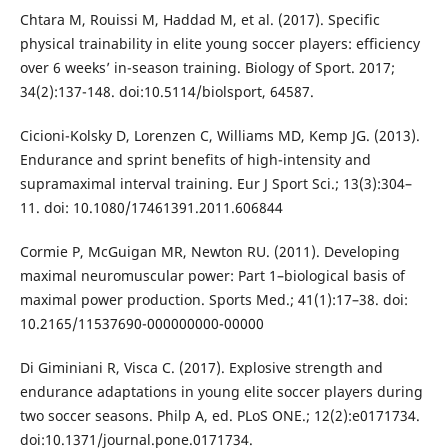
Chtara M, Rouissi M, Haddad M, et al. (2017). Specific
physical trainability in elite young soccer players: efficiency
over 6 weeks’ in-season training. Biology of Sport. 2017;
34(2):137-148. doi:10.5114/biolsport, 64587.
Cicioni-Kolsky D, Lorenzen C, Williams MD, Kemp JG. (2013).
Endurance and sprint benefits of high-intensity and
supramaximal interval training. Eur J Sport Sci.; 13(3):304–
11. doi: 10.1080/17461391.2011.606844
Cormie P, McGuigan MR, Newton RU. (2011). Developing
maximal neuromuscular power: Part 1–biological basis of
maximal power production. Sports Med.; 41(1):17–38. doi:
10.2165/11537690-000000000-00000
Di Giminiani R, Visca C. (2017). Explosive strength and
endurance adaptations in young elite soccer players during
two soccer seasons. Philp A, ed. PLoS ONE.; 12(2):e0171734.
doi:10.1371/journal.pone.0171734.