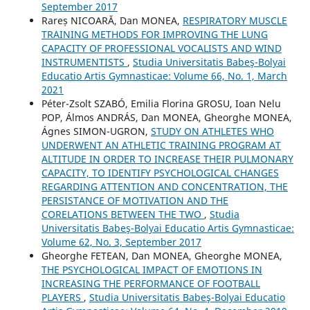
September 2017
Rareș NICOARĂ, Dan MONEA,
RESPIRATORY MUSCLE
TRAINING METHODS FOR IMPROVING THE LUNG
CAPACITY OF PROFESSIONAL VOCALISTS AND WIND
INSTRUMENTISTS
,
Studia Universitatis Babeş-Bolyai
Educatio Artis Gymnasticae: Volume 66, No. 1, March
2021
Péter-Zsolt SZABÓ, Emilia Florina GROSU, Ioan Nelu
POP, Álmos ANDRÁS, Dan MONEA, Gheorghe MONEA,
Ágnes SIMON-UGRON,
STUDY ON ATHLETES WHO
UNDERWENT AN ATHLETIC TRAINING PROGRAM AT
ALTITUDE IN ORDER TO INCREASE THEIR PULMONARY
CAPACITY, TO IDENTIFY PSYCHOLOGICAL CHANGES
REGARDING ATTENTION AND CONCENTRATION, THE
PERSISTANCE OF MOTIVATION AND THE
CORELATIONS BETWEEN THE TWO
,
Studia
Universitatis Babeş-Bolyai Educatio Artis Gymnasticae:
Volume 62, No. 3, September 2017
Gheorghe FETEAN, Dan MONEA, Gheorghe MONEA,
THE PSYCHOLOGICAL IMPACT OF EMOTIONS IN
INCREASING THE PERFORMANCE OF FOOTBALL
PLAYERS
,
Studia Universitatis Babeş-Bolyai Educatio