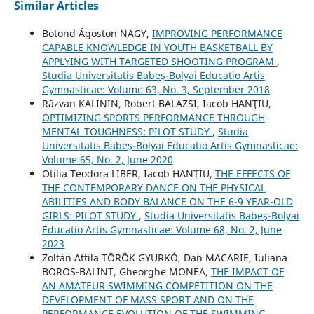
Similar Articles
Botond Ágoston NAGY,
IMPROVING PERFORMANCE
CAPABLE KNOWLEDGE IN YOUTH BASKETBALL BY
APPLYING WITH TARGETED SHOOTING PROGRAM
,
Studia Universitatis Babeş-Bolyai Educatio Artis
Gymnasticae: Volume 63, No. 3, September 2018
Răzvan KALININ, Robert BALAZSI, Iacob HANŢIU,
OPTIMIZING SPORTS PERFORMANCE THROUGH
MENTAL TOUGHNESS: PILOT STUDY
,
Studia
Universitatis Babeş-Bolyai Educatio Artis Gymnasticae:
Volume 65, No. 2, June 2020
Otilia Teodora LIBER, Iacob HANȚIU,
THE EFFECTS OF
THE CONTEMPORARY DANCE ON THE PHYSICAL
ABILITIES AND BODY BALANCE ON THE 6-9 YEAR-OLD
GIRLS: PILOT STUDY
,
Studia Universitatis Babeş-Bolyai
Educatio Artis Gymnasticae: Volume 68, No. 2, June
2023
Zoltán Attila TÖRÖK GYURKÓ, Dan MACARIE, Iuliana
BOROS-BALINT, Gheorghe MONEA,
THE IMPACT OF
AN AMATEUR SWIMMING COMPETITION ON THE
DEVELOPMENT OF MASS SPORT AND ON THE
PERFORMANCE EVOLUTION OF THE SWIMMING