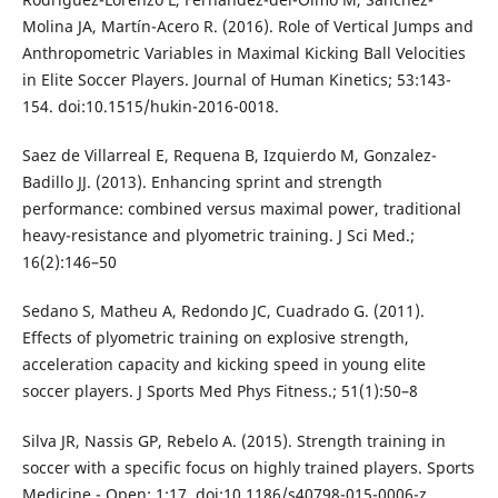
Molina JA, Martín-Acero R. (2016). Role of Vertical Jumps and
Anthropometric Variables in Maximal Kicking Ball Velocities
in Elite Soccer Players. Journal of Human Kinetics; 53:143-
154. doi:10.1515/hukin-2016-0018.
Saez de Villarreal E, Requena B, Izquierdo M, Gonzalez-
Badillo JJ. (2013). Enhancing sprint and strength
performance: combined versus maximal power, traditional
heavy-resistance and plyometric training. J Sci Med.;
16(2):146–50
Sedano S, Matheu A, Redondo JC, Cuadrado G. (2011).
Effects of plyometric training on explosive strength,
acceleration capacity and kicking speed in young elite
soccer players. J Sports Med Phys Fitness.; 51(1):50–8
Silva JR, Nassis GP, Rebelo A. (2015). Strength training in
soccer with a specific focus on highly trained players. Sports
Medicine - Open; 1:17. doi:10.1186/s40798-015-0006-z