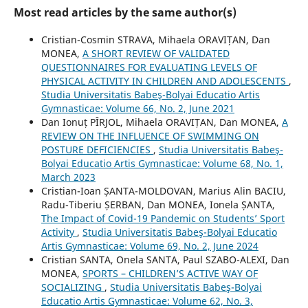
Most read articles by the same author(s)
Cristian-Cosmin STRAVA, Mihaela ORAVIȚAN, Dan
MONEA,
A SHORT REVIEW OF VALIDATED
QUESTIONNAIRES FOR EVALUATING LEVELS OF
PHYSICAL ACTIVITY IN CHILDREN AND ADOLESCENTS
,
Studia Universitatis Babeş-Bolyai Educatio Artis
Gymnasticae: Volume 66, No. 2, June 2021
Dan Ionuț PÎRJOL, Mihaela ORAVIȚAN, Dan MONEA,
A
REVIEW ON THE INFLUENCE OF SWIMMING ON
POSTURE DEFICIENCIES
,
Studia Universitatis Babeş-
Bolyai Educatio Artis Gymnasticae: Volume 68, No. 1,
March 2023
Cristian-Ioan ȘANTA-MOLDOVAN, Marius Alin BACIU,
Radu-Tiberiu ȘERBAN, Dan MONEA, Ionela ȘANTA,
The Impact of Covid-19 Pandemic on Students’ Sport
Activity
,
Studia Universitatis Babeş-Bolyai Educatio
Artis Gymnasticae: Volume 69, No. 2, June 2024
Cristian SANTA, Onela SANTA, Paul SZABO-ALEXI, Dan
MONEA,
SPORTS – CHILDREN’S ACTIVE WAY OF
SOCIALIZING
,
Studia Universitatis Babeş-Bolyai
Educatio Artis Gymnasticae: Volume 62, No. 3,