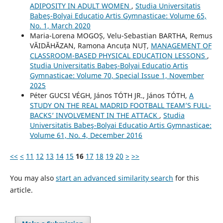
ADIPOSITY IN ADULT WOMEN
,
Studia Universitatis
Babeş-Bolyai Educatio Artis Gymnasticae: Volume 65,
No. 1, March 2020
Maria-Lorena MOGOȘ, Velu-Sebastian BARTHA, Remus
VĂIDĂHĂZAN, Ramona Ancuța NUȚ,
MANAGEMENT OF
CLASSROOM-BASED PHYSICAL EDUCATION LESSONS
,
Studia Universitatis Babeş-Bolyai Educatio Artis
Gymnasticae: Volume 70, Special Issue 1, November
2025
Péter GUCSI VÉGH, János TÓTH JR., János TÓTH,
A
STUDY ON THE REAL MADRID FOOTBALL TEAM’S FULL-
BACKS’ INVOLVEMENT IN THE ATTACK
,
Studia
Universitatis Babeş-Bolyai Educatio Artis Gymnasticae:
Volume 61, No. 4, December 2016
<<
<
11
12
13
14
15
16
17
18
19
20
>
>>
You may also
start an advanced similarity search
for this
article.