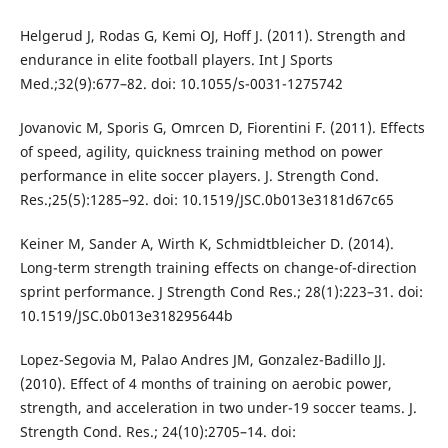
Helgerud J, Rodas G, Kemi OJ, Hoff J. (2011). Strength and
endurance in elite football players. Int J Sports
Med.;32(9):677–82. doi: 10.1055/s-0031-1275742
Jovanovic M, Sporis G, Omrcen D, Fiorentini F. (2011). Effects
of speed, agility, quickness training method on power
performance in elite soccer players. J. Strength Cond.
Res.;25(5):1285–92. doi: 10.1519/JSC.0b013e3181d67c65
Keiner M, Sander A, Wirth K, Schmidtbleicher D. (2014).
Long-term strength training effects on change-of-direction
sprint performance. J Strength Cond Res.; 28(1):223–31. doi:
10.1519/JSC.0b013e318295644b
Lopez-Segovia M, Palao Andres JM, Gonzalez-Badillo JJ.
(2010). Effect of 4 months of training on aerobic power,
strength, and acceleration in two under-19 soccer teams. J.
Strength Cond. Res.; 24(10):2705–14. doi: