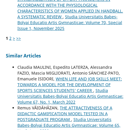
ACCORDANCE WITH THE PHYSIOLOGICAL
CHARACTERISTICS OF WOMEN APPLIED IN HANDBALL.
A SYSTEMATIC REVIEW
,
Studia Universitatis Babeş-
Bolyai Educatio Artis Gymnasticae: Volume 70, Special
Issue 1, November 2025
1
2
>
>>
Similar Articles
Claudia MAULINI, Espedito LATERZA, Alessandra
FAZIO, Mascia MIGLIORATI, Antonio SÁNCHEZ-PATO,
Emanuele ISIDORI,
WHEN LIFE AND JOB SKILLS MEET:
TOWARDS A MODEL FOR THE DEVELOPMENT OF
SPORTS SCIENCES STUDENTS’ CAREER
,
Studia
Universitatis Babeş-Bolyai Educatio Artis Gymnasticae:
Volume 67, No. 1, March 2022
Remus VĂIDĂHĂZAN,
THE ATTRACTIVENESS OF A
DIDACTIC GAMIFICATION MODEL TESTED IN A
POSTGRADUATE PROGRAM
,
Studia Universitatis
Babeş-Bolyai Educatio Artis Gymnasticae: Volume 65,