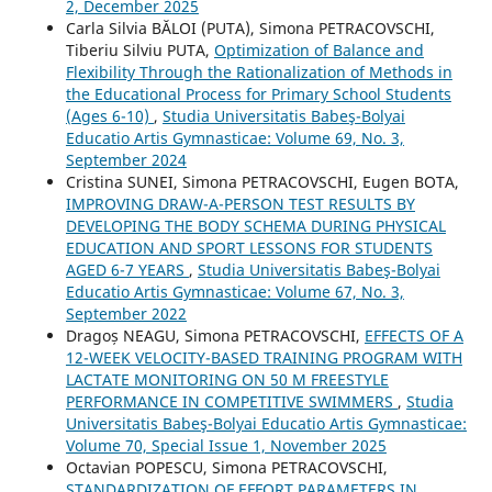
2, December 2025
Carla Silvia BĂLOI (PUTA), Simona PETRACOVSCHI,
Tiberiu Silviu PUTA,
Optimization of Balance and
Flexibility Through the Rationalization of Methods in
the Educational Process for Primary School Students
(Ages 6-10)
,
Studia Universitatis Babeş-Bolyai
Educatio Artis Gymnasticae: Volume 69, No. 3,
September 2024
Cristina SUNEI, Simona PETRACOVSCHI, Eugen BOTA,
IMPROVING DRAW-A-PERSON TEST RESULTS BY
DEVELOPING THE BODY SCHEMA DURING PHYSICAL
EDUCATION AND SPORT LESSONS FOR STUDENTS
AGED 6-7 YEARS
,
Studia Universitatis Babeş-Bolyai
Educatio Artis Gymnasticae: Volume 67, No. 3,
September 2022
Dragoș NEAGU, Simona PETRACOVSCHI,
EFFECTS OF A
12-WEEK VELOCITY-BASED TRAINING PROGRAM WITH
LACTATE MONITORING ON 50 M FREESTYLE
PERFORMANCE IN COMPETITIVE SWIMMERS
,
Studia
Universitatis Babeş-Bolyai Educatio Artis Gymnasticae:
Volume 70, Special Issue 1, November 2025
Octavian POPESCU, Simona PETRACOVSCHI,
STANDARDIZATION OF EFFORT PARAMETERS IN