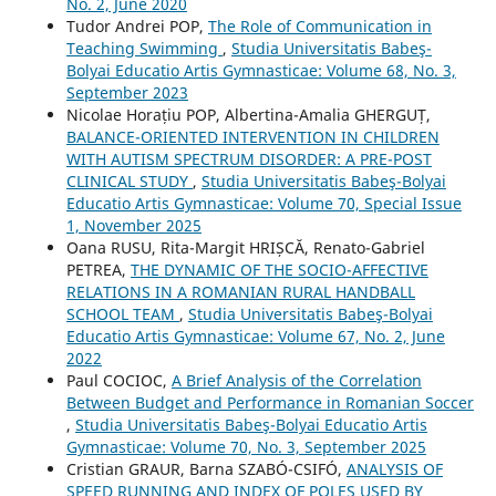
No. 2, June 2020
Tudor Andrei POP,
The Role of Communication in
Teaching Swimming
,
Studia Universitatis Babeş-
Bolyai Educatio Artis Gymnasticae: Volume 68, No. 3,
September 2023
Nicolae Horațiu POP, Albertina-Amalia GHERGUȚ,
BALANCE-ORIENTED INTERVENTION IN CHILDREN
WITH AUTISM SPECTRUM DISORDER: A PRE-POST
CLINICAL STUDY
,
Studia Universitatis Babeş-Bolyai
Educatio Artis Gymnasticae: Volume 70, Special Issue
1, November 2025
Oana RUSU, Rita-Margit HRIȘCĂ, Renato-Gabriel
PETREA,
THE DYNAMIC OF THE SOCIO-AFFECTIVE
RELATIONS IN A ROMANIAN RURAL HANDBALL
SCHOOL TEAM
,
Studia Universitatis Babeş-Bolyai
Educatio Artis Gymnasticae: Volume 67, No. 2, June
2022
Paul COCIOC,
A Brief Analysis of the Correlation
Between Budget and Performance in Romanian Soccer
,
Studia Universitatis Babeş-Bolyai Educatio Artis
Gymnasticae: Volume 70, No. 3, September 2025
Cristian GRAUR, Barna SZABÓ-CSIFÓ,
ANALYSIS OF
SPEED RUNNING AND INDEX OF POLES USED BY