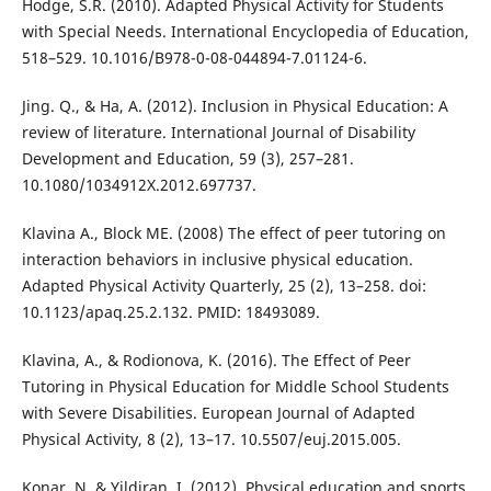
Hodge, S.R. (2010). Adapted Physical Activity for Students
with Special Needs. International Encyclopedia of Education,
518–529. 10.1016/B978-0-08-044894-7.01124-6.
Jing. Q., & Ha, A. (2012). Inclusion in Physical Education: A
review of literature. International Journal of Disability
Development and Education, 59 (3), 257–281.
10.1080/1034912X.2012.697737.
Klavina A., Block ME. (2008) The effect of peer tutoring on
interaction behaviors in inclusive physical education.
Adapted Physical Activity Quarterly, 25 (2), 13–258. doi:
10.1123/apaq.25.2.132. PMID: 18493089.
Klavina, A., & Rodionova, K. (2016). The Effect of Peer
Tutoring in Physical Education for Middle School Students
with Severe Disabilities. European Journal of Adapted
Physical Activity, 8 (2), 13–17. 10.5507/euj.2015.005.
Konar, N. & Yildiran, I. (2012). Physical education and sports