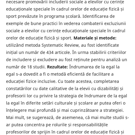
necesare promovării includerii sociale a elevilor cu cerințe
educaționale speciale în cadrul orelor de educație fizică și
sport prevăzute în programa școlară. Identificarea de
exemple de bune practici în vederea combaterii excluziunii
sociale a elevilor cu cerințe educaționale speciale în cadrul
orelor de educație fizică și sport.
Materiale și metode:
utilizând metoda Systematic Review, au fost identificate
inițial un număr de 434 articole. În urma stabilirii criteriilor
de includere și excludere au fost reținute pentru analiză un
număr de 18 studii.
Rezultate:
Îndrumarea de la egal la
egal s-a dovedit a fi o metodă eficientă de facilitare a
educației fizice incluzive. Cu toate acestea, completarea
constatărilor cu date calitative de la elevii cu dizabilități și
profesorii lor cu privire la strategia de îndrumare de la egal
la egal în diferite setări culturale și școlare ar putea oferi o
înțelegere mai profundă și mai cuprinzătoare a strategiei.
Mai mult, se sugerează, de asemenea, că mai multe studii s-
ar putea concentra pe rolurile și responsabilitățile
profesorilor de sprijin în cadrul orelor de educație fizică și