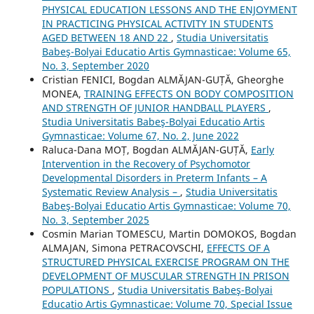
PHYSICAL EDUCATION LESSONS AND THE ENJOYMENT
IN PRACTICING PHYSICAL ACTIVITY IN STUDENTS
AGED BETWEEN 18 AND 22
,
Studia Universitatis
Babeş-Bolyai Educatio Artis Gymnasticae: Volume 65,
No. 3, September 2020
Cristian FENICI, Bogdan ALMĂJAN-GUȚĂ, Gheorghe
MONEA,
TRAINING EFFECTS ON BODY COMPOSITION
AND STRENGTH OF JUNIOR HANDBALL PLAYERS
,
Studia Universitatis Babeş-Bolyai Educatio Artis
Gymnasticae: Volume 67, No. 2, June 2022
Raluca-Dana MOȚ, Bogdan ALMĂJAN-GUȚĂ,
Early
Intervention in the Recovery of Psychomotor
Developmental Disorders in Preterm Infants – A
Systematic Review Analysis –
,
Studia Universitatis
Babeş-Bolyai Educatio Artis Gymnasticae: Volume 70,
No. 3, September 2025
Cosmin Marian TOMESCU, Martin DOMOKOS, Bogdan
ALMAJAN, Simona PETRACOVSCHI,
EFFECTS OF A
STRUCTURED PHYSICAL EXERCISE PROGRAM ON THE
DEVELOPMENT OF MUSCULAR STRENGTH IN PRISON
POPULATIONS
,
Studia Universitatis Babeş-Bolyai
Educatio Artis Gymnasticae: Volume 70, Special Issue