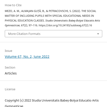
How to Cite
MEZO, A. M., ALMAJAN-GUȚĂ, B., & PETRACOVSCHI, S. (2022). THE SOCIAL
MATTER OF INCLUDING PUPILS WITH SPECIAL EDUCATIONAL NEEDS IN
PHYSICAL EDUCATION CLASSES.
Studia Universitatis Babeş-Bolyai Educatio Artis
Gymnasticae
,
67
(2), 97–116. https://doi.org/10.24193/subbeag.67(2).16
More Citation Formats
Issue
Volume 67, No. 2, June 2022
Section
Articles
License
Copyright (c) 2022 Studia Universitatis Babeș-Bolyai Educatio Artis
Gymnasticae