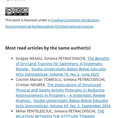
This work is licensed under a
Creative Commons Attribution-
NonCommercial-NoDerivatives 4.0 International License
.
Most read articles by the same author(s)
Dragoș NEAGU, Simona PETRACOVSCHI,
The Benefits
of Dry-Land Training for Swimmers: A Systematic
Review
,
Studia Universitatis Babeş-Bolyai Educatio
Artis Gymnasticae: Volume 70, No. 2, June 2025
Cosmin Marian TOMESCU, Simona PETRACOVSCHI,
Cristian NEGREA,
The Implications of Structured
Physical and Sports Activity Programs in Reducing
Aggressiveness in Prisoners – A Systematic Review
Analysis
,
Studia Universitatis Babeş-Bolyai Educatio
Artis Gymnasticae: Volume 69, No. 3, September 2024
Mihai PENTELEICIUC, Simona PETRACOVSCHI,
THE
RELATION BETWEEN THE ATTITUDE TOWARD