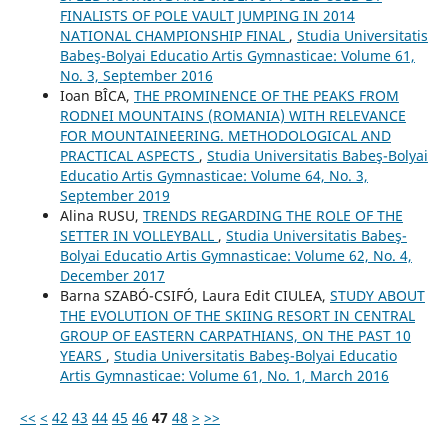
FINALISTS OF POLE VAULT JUMPING IN 2014
NATIONAL CHAMPIONSHIP FINAL
,
Studia Universitatis
Babeş-Bolyai Educatio Artis Gymnasticae: Volume 61,
No. 3, September 2016
Ioan BÎCA,
THE PROMINENCE OF THE PEAKS FROM
RODNEI MOUNTAINS (ROMANIA) WITH RELEVANCE
FOR MOUNTAINEERING. METHODOLOGICAL AND
PRACTICAL ASPECTS
,
Studia Universitatis Babeş-Bolyai
Educatio Artis Gymnasticae: Volume 64, No. 3,
September 2019
Alina RUSU,
TRENDS REGARDING THE ROLE OF THE
SETTER IN VOLLEYBALL
,
Studia Universitatis Babeş-
Bolyai Educatio Artis Gymnasticae: Volume 62, No. 4,
December 2017
Barna SZABÓ-CSIFÓ, Laura Edit CIULEA,
STUDY ABOUT
THE EVOLUTION OF THE SKIING RESORT IN CENTRAL
GROUP OF EASTERN CARPATHIANS, ON THE PAST 10
YEARS
,
Studia Universitatis Babeş-Bolyai Educatio
Artis Gymnasticae: Volume 61, No. 1, March 2016
<<
<
42
43
44
45
46
47
48
>
>>