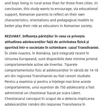
and boys living in rural areas than for those from cities. In
conclusion, this study wants to encourage, via educational
support, Romanian parents to reflect on their own
characteristics, orientations and pedagogical models to
better play their role as educators in Romanian society.
REZUMAT. Influența părinților în ceea ce privește
atitudinea adolescenților față de activitatea fizică și
sportivă într-o societate în schimbare: cazul Transilvaniei.
În zilele noastre, în România, țară integrată recent în
Uniunea Europeană, sunt disponibile date minime privind
comportamentele active ale tinerilor. Tiparele
comportamentului fizic al adolescenților în vârstă de 14-18
ani din regiunea Transilvaniei au fost rareori studiate.
Pentru a examina și pentru a înțelege mai bine aceste
comportamente, unui eșantion de 750 adolescenți a fost
administrat un chestionar bazat pe scara Likert.
Chestionarul conceput în scopul de a detecta implicarea
adolescenților români din regiunea Transilvania în