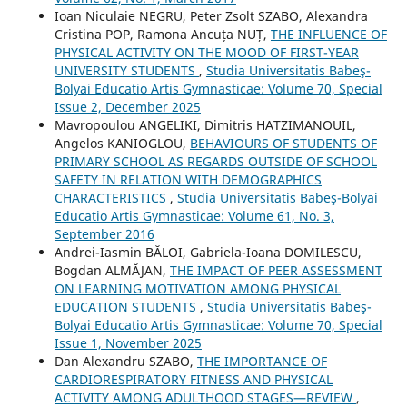
Ioan Niculaie NEGRU, Peter Zsolt SZABO, Alexandra
Cristina POP, Ramona Ancuța NUȚ,
THE INFLUENCE OF
PHYSICAL ACTIVITY ON THE MOOD OF FIRST-YEAR
UNIVERSITY STUDENTS
,
Studia Universitatis Babeş-
Bolyai Educatio Artis Gymnasticae: Volume 70, Special
Issue 2, December 2025
Mavropoulou ANGELIKI, Dimitris HATZIMANOUIL,
Angelos KANIOGLOU,
BEHAVIOURS OF STUDENTS OF
PRIMARY SCHOOL AS REGARDS OUTSIDE OF SCHOOL
SAFETY IN RELATION WITH DEMOGRAPHICS
CHARACTERISTICS
,
Studia Universitatis Babeş-Bolyai
Educatio Artis Gymnasticae: Volume 61, No. 3,
September 2016
Andrei-Iasmin BĂLOI, Gabriela-Ioana DOMILESCU,
Bogdan ALMĂJAN,
THE IMPACT OF PEER ASSESSMENT
ON LEARNING MOTIVATION AMONG PHYSICAL
EDUCATION STUDENTS
,
Studia Universitatis Babeş-
Bolyai Educatio Artis Gymnasticae: Volume 70, Special
Issue 1, November 2025
Dan Alexandru SZABO,
THE IMPORTANCE OF
CARDIORESPIRATORY FITNESS AND PHYSICAL
ACTIVITY AMONG ADULTHOOD STAGES—REVIEW
,