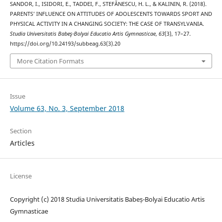
SANDOR, I., ISIDORI, E., TADDEI, F., STEFĂNESCU, H. L., & KALININ, R. (2018).
PARENTS’ INFLUENCE ON ATTITUDES OF ADOLESCENTS TOWARDS SPORT AND
PHYSICAL ACTIVITY IN A CHANGING SOCIETY: THE CASE OF TRANSYLVANIA.
Studia Universitatis Babeş-Bolyai Educatio Artis Gymnasticae
,
63
(3), 17–27.
https://doi.org/10.24193/subbeag.63(3).20
More Citation Formats
Issue
Volume 63, No. 3, September 2018
Section
Articles
License
Copyright (c) 2018 Studia Universitatis Babeș-Bolyai Educatio Artis
Gymnasticae