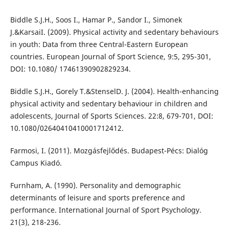
Biddle S.J.H., Soos I., Hamar P., Sandor I., Simonek
J.&KarsaiI. (2009). Physical activity and sedentary behaviours
in youth: Data from three Central-Eastern European
countries. European Journal of Sport Science, 9:5, 295-301,
DOI: 10.1080/ 17461390902829234.
Biddle S.J.H., Gorely T.&StenselD. J. (2004). Health-enhancing
physical activity and sedentary behaviour in children and
adolescents, Journal of Sports Sciences. 22:8, 679-701, DOI:
10.1080/02640410410001712412.
Farmosi, I. (2011). Mozgásfejlődés. Budapest-Pécs: Dialóg
Campus Kiadó.
Furnham, A. (1990). Personality and demographic
determinants of leisure and sports preference and
performance. International Journal of Sport Psychology.
21(3), 218-236.