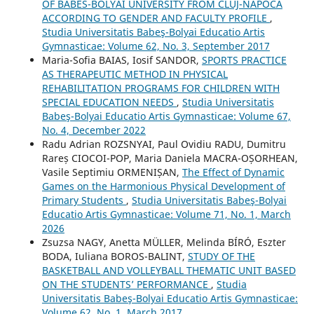
OF BABES-BOLYAI UNIVERSITY FROM CLUJ-NAPOCA
ACCORDING TO GENDER AND FACULTY PROFILE
,
Studia Universitatis Babeş-Bolyai Educatio Artis
Gymnasticae: Volume 62, No. 3, September 2017
Maria-Sofia BAIAS, Iosif SANDOR,
SPORTS PRACTICE
AS THERAPEUTIC METHOD IN PHYSICAL
REHABILITATION PROGRAMS FOR CHILDREN WITH
SPECIAL EDUCATION NEEDS
,
Studia Universitatis
Babeş-Bolyai Educatio Artis Gymnasticae: Volume 67,
No. 4, December 2022
Radu Adrian ROZSNYAI, Paul Ovidiu RADU, Dumitru
Rareș CIOCOI-POP, Maria Daniela MACRA-OȘORHEAN,
Vasile Septimiu ORMENIȘAN,
The Effect of Dynamic
Games on the Harmonious Physical Development of
Primary Students
,
Studia Universitatis Babeş-Bolyai
Educatio Artis Gymnasticae: Volume 71, No. 1, March
2026
Zsuzsa NAGY, Anetta MÜLLER, Melinda BÍRÓ, Eszter
BODA, Iuliana BOROS-BALINT,
STUDY OF THE
BASKETBALL AND VOLLEYBALL THEMATIC UNIT BASED
ON THE STUDENTS’ PERFORMANCE
,
Studia
Universitatis Babeş-Bolyai Educatio Artis Gymnasticae:
Volume 62, No. 1, March 2017