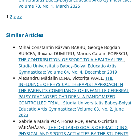
Volume 70, No. 1, March 2025
1
2
>
>>
Similar Articles
Mihai Constantin Răzvan BARBU, George Bogdan
BURCEA, Roxana DUMITRU, Marius Cătălin POPESCU,
THE CONTRIBUTION OF SPORT TO A HEALTHY LIFE
,
Studia Universitatis Babeş-Bolyai Educatio Artis
Gymnasticae: Volume 64, No. 4, December 2019
Alexandru Mădălin DINA, Victorița PAVEL,
THE
INFLUENCE OF PHYSICAL THERAPIST APPROACH IN
THE PARENT’S COMPLIANCE OF INFANTILE CEREBRAL
PALSY DIAGNOSED CHILDREN. A RANDOMIZED
CONTROLLED TRIAL
,
Studia Universitatis Babeş-Bolyai
Educatio Artis Gymnasticae: Volume 68, No. 2, June
2023
Gabriela Maria POP, Horea POP, Remus-Cristian
VĂIDĂHĂZAN,
THE DECLARED GOALS OF PRACTICING
PHYSICAL AND SPORTS ACTIVITIES BY THE STUDENTS