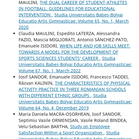
MAULINI,
THE DUAL CAREER OF STUDENT-ATHLETES
IN FOOTBALL: GUIDELINES FOR EDUCATIONAL
INTERVENTION
,
Studia Universitatis Babeş-Bolyai
Educatio Artis Gymnasticae: Volume 65, No. 1, March
2020
Claudia MAULINI, Espedito LATERZA, Alessandra
FAZIO, Mascia MIGLIORATI, Antonio SÁNCHEZ-PATO,
Emanuele ISIDORI,
WHEN LIFE AND JOB SKILLS MEET:
TOWARDS A MODEL FOR THE DEVELOPMENT OF
SPORTS SCIENCES STUDENTS’ CAREER
,
Studia
Universitatis Babeş-Bolyai Educatio Artis Gymnasticae:
Volume 67, No. 1, March 2022
Iosif SANDOR, Emanuele ISIDORI, Francesco TADDEI,
Răzvan KALININ,
THE CHARACTERISTICS OF PHYSICAL
ACTIVITY PRACTICE IN THREE ROMANIAN SCHOOLS
WITH DIFFERENT ETHNIC GROUPS
,
Studia
Universitatis Babeş-Bolyai Educatio Artis Gymnasticae:
Volume 64, No. 4, December 2019
Maria Daniela MACRA-OȘORHEAN, Iosif SANDOR,
Septimiu Vasile ORMENIȘAN, Vasile Roland BINDEA,
Velu-Sebastian BARTHA,
Study on Employee
Satisfaction Within a Sport Organization
,
Studia
Universitatis Babeş-Bolyai Educatio Artis Gymnasticae: