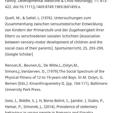
Family. Developmental Medicine & Child Neurology, 11: 413-
422. doi:10.1111/j.1469-8749.1969.tb01459.x.
Quell, M., & Sattel, L. (1976). Untersuchungen zum
Zusammenhang zwischen sensumotorischer Entwicklung
von Kindern der Primarstufe und der Zugehoerigkeit ihrer
Eltern zu verschiedenen sozialen Schichten [Association
between sensory–motor development of children and the
social class of their parents]. Sportunterricht, 25, 293–299.
[Google Scholar]
Renson,R., Beunen,G., De Witte,L.,Ostyn,M.,
Simons,J.,VanGerven, D., (1979).The Social Spectrum of the
Physical Fitness of 12-to 19-years-old Boys. In M. Ostyn, G.
Bemen (Eds.): Kinanthropometry II, (pp. 104-111), Baltimore:
University Park Press.
Soos, I., Biddle, S. J. H, Boros-Balint, I., Şandor, I, Szabo, P.,
Hamar, P., Simonek, J., (2014). Prevalence of sedentary
behaviour in young people in Romania and Slovakia.