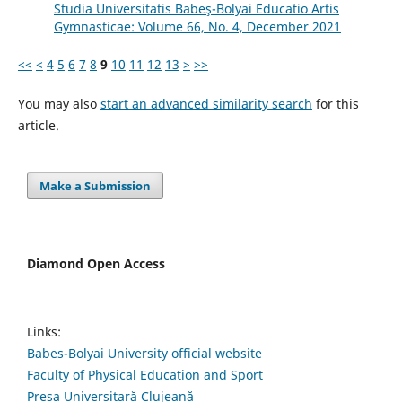
Studia Universitatis Babeş-Bolyai Educatio Artis
Gymnasticae: Volume 66, No. 4, December 2021
<<
<
4
5
6
7
8
9
10
11
12
13
>
>>
You may also
start an advanced similarity search
for this
article.
Make a Submission
Diamond Open Access
Links:
Babes-Bolyai University official website
Faculty of Physical Education and Sport
Presa Universitară Clujeană