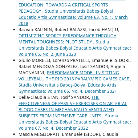
EDUCATION: TOWARDS A CRITICAL SPORTS
PEDAGOGY
,
Studia Universitatis Babeş-Bolyai
Educatio Artis Gymnasticae: Volume 63, No. 1, March
2018
Răzvan KALININ, Robert BALAZSI, Iacob HANŢIU,
OPTIMIZING SPORTS PERFORMANCE THROUGH
MENTAL TOUGHNESS: PILOT STUDY
,
Studia
Universitatis Babeş-Bolyai Educatio Artis Gymnasticae:
Volume 65, No. 2, June 2020
Giulio MORELLI, Lorenzo PRATELLI, Emanuele ISIDORI,
Rafael MENDOZA GONZALEZ, Iosif SANDOR, Angela
MAGNANINI,
PERFORMANCE MODEL IN SITTING
VOLLEYBALL: THE RIO 2016 PARALYMPIC GAMES CASE
,
Studia Universitatis Babeş-Bolyai Educatio Artis
Gymnasticae: Volume 66, No. 4, December 2021
Delia-Claudia STAN, Iosif SANDOR,
THE
EFFECTIVENESS OF PASSIVE EXERCISES ON ARTERIAL
BLOOD GASES IN MECHANICALLY VENTILATED
SUBJECTS FROM INTENSIVE CARE UNITS
,
Studia
Universitatis Babeş-Bolyai Educatio Artis Gymnasticae:
Volume 67, No. 4, December 2022
Mascia MIGLIORATI, Emanuele ISIDORI, Claudia