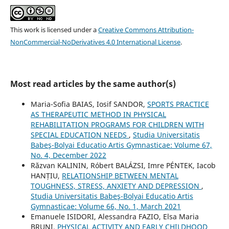
This work is licensed under a
Creative Commons Attribution-
NonCommercial-NoDerivatives 4.0 International License
.
Most read articles by the same author(s)
Maria-Sofia BAIAS, Iosif SANDOR,
SPORTS PRACTICE
AS THERAPEUTIC METHOD IN PHYSICAL
REHABILITATION PROGRAMS FOR CHILDREN WITH
SPECIAL EDUCATION NEEDS
,
Studia Universitatis
Babeş-Bolyai Educatio Artis Gymnasticae: Volume 67,
No. 4, December 2022
Răzvan KALININ, Róbert BALÁZSI, Imre PÉNTEK, Iacob
HANȚIU,
RELATIONSHIP BETWEEN MENTAL
TOUGHNESS, STRESS, ANXIETY AND DEPRESSION
,
Studia Universitatis Babeş-Bolyai Educatio Artis
Gymnasticae: Volume 66, No. 1, March 2021
Emanuele ISIDORI, Alessandra FAZIO, Elsa Maria
BRUNI,
PHYSICAL ACTIVITY AND EARLY CHILDHOOD