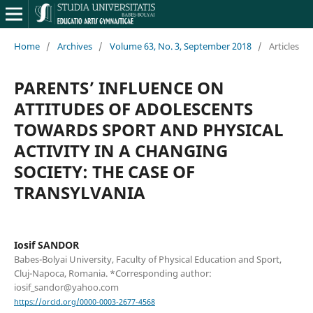
Home
/
Archives
/
Volume 63, No. 3, September 2018
/
Articles
PARENTS’ INFLUENCE ON
ATTITUDES OF ADOLESCENTS
TOWARDS SPORT AND PHYSICAL
ACTIVITY IN A CHANGING
SOCIETY: THE CASE OF
TRANSYLVANIA
Iosif SANDOR
Babes-Bolyai University, Faculty of Physical Education and Sport,
Cluj-Napoca, Romania. *Corresponding author:
iosif_sandor@yahoo.com
https://orcid.org/0000-0003-2677-4568