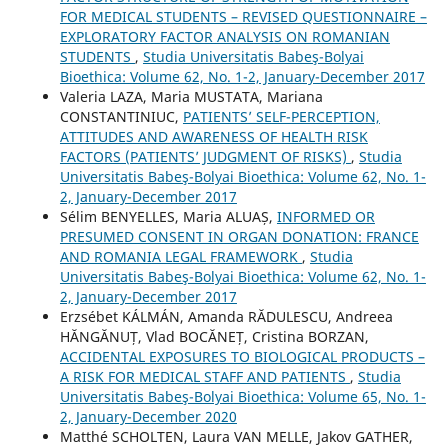
FOR MEDICAL STUDENTS – REVISED QUESTIONNAIRE –
EXPLORATORY FACTOR ANALYSIS ON ROMANIAN
STUDENTS
,
Studia Universitatis Babeş-Bolyai
Bioethica: Volume 62, No. 1-2, January-December 2017
Valeria LAZA, Maria MUSTATA, Mariana
CONSTANTINIUC,
PATIENTS’ SELF-PERCEPTION,
ATTITUDES AND AWARENESS OF HEALTH RISK
FACTORS (PATIENTS’ JUDGMENT OF RISKS)
,
Studia
Universitatis Babeş-Bolyai Bioethica: Volume 62, No. 1-
2, January-December 2017
Sélim BENYELLES, Maria ALUAȘ,
INFORMED OR
PRESUMED CONSENT IN ORGAN DONATION: FRANCE
AND ROMANIA LEGAL FRAMEWORK
,
Studia
Universitatis Babeş-Bolyai Bioethica: Volume 62, No. 1-
2, January-December 2017
Erzsébet KÁLMÁN, Amanda RĂDULESCU, Andreea
HĂNGĂNUȚ, Vlad BOCĂNEȚ, Cristina BORZAN,
ACCIDENTAL EXPOSURES TO BIOLOGICAL PRODUCTS –
A RISK FOR MEDICAL STAFF AND PATIENTS
,
Studia
Universitatis Babeş-Bolyai Bioethica: Volume 65, No. 1-
2, January-December 2020
Matthé SCHOLTEN, Laura VAN MELLE, Jakov GATHER,