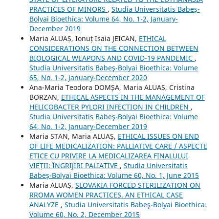
PRACTICES OF MINORS
,
Studia Universitatis Babeş-
Bolyai Bioethica: Volume 64, No. 1-2, January-
December 2019
Maria ALUAȘ, Ionuț Isaia JEICAN,
ETHICAL
CONSIDERATIONS ON THE CONNECTION BETWEEN
BIOLOGICAL WEAPONS AND COVID-19 PANDEMIC
,
Studia Universitatis Babeş-Bolyai Bioethica: Volume
65, No. 1-2, January-December 2020
Ana-Maria Teodora DOMȘA, Maria ALUAȘ, Cristina
BORZAN,
ETHICAL ASPECTS IN THE MANAGEMENT OF
HELICOBACTER PYLORI INFECTION IN CHILDREN
,
Studia Universitatis Babeş-Bolyai Bioethica: Volume
64, No. 1-2, January-December 2019
Maria STAN, Maria ALUAȘ,
ETHICAL ISSUES ON END
OF LIFE MEDICALIZATION: PALLIATIVE CARE / ASPECTE
ETICE CU PRIVIRE LA MEDICALIZAREA FINALULUI
VIEȚII: ÎNGRIJIRI PALIATIVE
,
Studia Universitatis
Babeş-Bolyai Bioethica: Volume 60, No. 1, June 2015
Maria ALUAȘ,
SLOVAKIA FORCED STERILIZATION ON
RROMA WOMEN PRACTICES. AN ETHICAL CASE
ANALYZE
,
Studia Universitatis Babeş-Bolyai Bioethica:
Volume 60, No. 2, December 2015