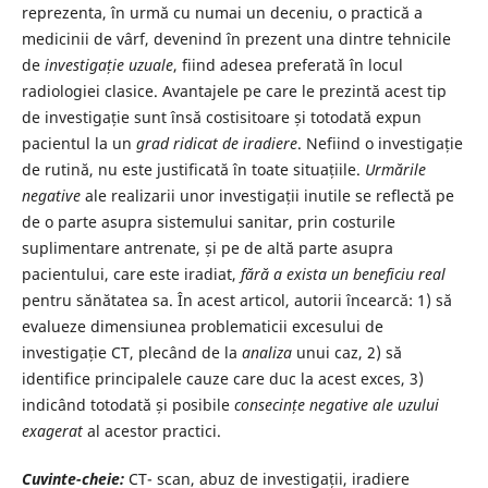
reprezenta, în urmă cu numai un deceniu, o practică a
medicinii de vârf, devenind în prezent una dintre tehnicile
de
investigație uzuale
, fiind adesea preferată în locul
radiologiei clasice. Avantajele pe care le prezintă acest tip
de investigație sunt însă costisitoare și totodată expun
pacientul la un
grad ridicat de iradiere
. Nefiind o investigație
de rutină, nu este justificată în toate situațiile.
Urmările
negative
ale realizarii unor investigații inutile se reflectă pe
de o parte asupra sistemului sanitar, prin costurile
suplimentare antrenate, și pe de altă parte asupra
pacientului, care este iradiat,
fără a exista un beneficiu real
pentru sănătatea sa. În acest articol, autorii încearcă: 1) să
evalueze dimensiunea problematicii excesului de
investigație CT, plecând de la
analiza
unui caz, 2) să
identifice principalele cauze care duc la acest exces, 3)
indicând totodată și posibile
consecințe negative ale uzului
exagerat
al acestor practici.
Cuvinte-cheie:
CT- scan, abuz de investigații, iradiere