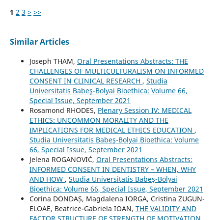
1
2
3
>
>>
Similar Articles
Joseph THAM,
Oral Presentations Abstracts: THE
CHALLENGES OF MULTICULTURALISM ON INFORMED
CONSENT IN CLINICAL RESEARCH
,
Studia
Universitatis Babeş-Bolyai Bioethica: Volume 66,
Special Issue, September 2021
Rosamond RHODES,
Plenary Session IV: MEDICAL
ETHICS: UNCOMMON MORALITY AND THE
IMPLICATIONS FOR MEDICAL ETHICS EDUCATION
,
Studia Universitatis Babeş-Bolyai Bioethica: Volume
66, Special Issue, September 2021
Jelena ROGANOVIĆ,
Oral Presentations Abstracts:
INFORMED CONSENT IN DENTISTRY – WHEN, WHY
AND HOW
,
Studia Universitatis Babeş-Bolyai
Bioethica: Volume 66, Special Issue, September 2021
Corina DONDAȘ, Magdalena IORGA, Cristina ZUGUN-
ELOAE, Beatrice-Gabriela IOAN,
THE VALIDITY AND
FACTOR STRUCTURE OF STRENGTH OF MOTIVATION