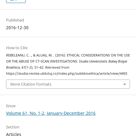
Published
2016-12-30
How to Cite
REBELEANU, C. ., & ALUAȘ, M. . (2016). ETHICAL CONSIDERATIONS ON THE USE
OR THE ABUSE OF CT-SCAN INVESTIGATIONS.
Studia Universitatis Babeş-Bolyai
Bioethica
,
61
(1-2), 51–62. Retrieved from
https://studia.reviste.ubbcluj.ro/index.php/subbbioethica/article/view/4403
More Citation Formats
Issue
Volume 61, No. 1-2, January-December 2016
Section
Articles