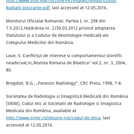
http://www.insp.gov.ro/cnmrmc/images/ghiduri/Ghid-
Radiatii-Ionizante.pdf
, last accessed at 12.05.2016.
Monitorul Oficialal Romaniei, Partea I, nr. 298 din
7.5.2012,Hotărârea nr. 2/30.03.2012 privind adoptarea
Statutului și a Codului de deontologie medicală ale
Colegiului Medicilor din România.
Loue, S. Conflictul de interese si comportamentul stiintific
neadecvat,in„Revista Romana de Bioetica” vol.2, nr. 3, 2004,
80.
Brogdon, B.G., „Forensic Radiology”, CRC Press, 1998, 7-8.
Societatea de Radiologie și Imagistică Medicală din România
(SRIM), Codul etic al Societatii de Radiologie si Imagistica
Medicala din România, available at
http://www.srimr.ro/despre-noi/codul-de-etica
, last
accessed at 12.05.2016.