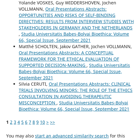
Yolande VOSKES, Guy WIDDERSHOVEN, Jochen
VOLLMANN,
Oral Presentations Abstracts:
OPPORTUNITIES AND RISKS OF SELF-BINDING
DIRECTIVES: RESULTS FROM INTERVIEW STUDIES WITH
STAKEHOLDERS IN GERMANY AND THE NETHERLANDS
,
Studia Universitatis Babeş-Bolyai Bioethica: Volume
66, Special Issue, September 2021
Matthé SCHOLTEN, Jakov GATHER, Jochen VOLLMANN,
Oral Presentations Abstracts: A CONCEPTUAL
FRAMEWORK FOR THE ETHICAL EVALUATION OF
SUPPORTED DECISION-MAKING
,
Studia Universitatis
Babeş-Bolyai Bioethica: Volume 66, Special Issue,
September 2021
Silvia CERUTI,
Oral Presentations Abstracts: CLINICAL
TRIALS INVOLVING MINORS: THE ROLE OF THE ETHICS
CONSULTATION IN AVOIDING THERAPEUTIC
MISCONCEPTION
,
Studia Universitatis Babeş-Bolyai
Bioethica: Volume 66, Special Issue, September 2021
1
2
3
4
5
6
7
8
9
10
>
>>
You may also
start an advanced similarity search
for this