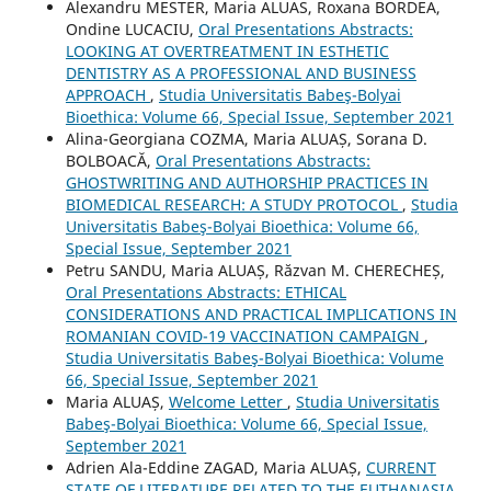
Alexandru MESTER, Maria ALUAS, Roxana BORDEA,
Ondine LUCACIU,
Oral Presentations Abstracts:
LOOKING AT OVERTREATMENT IN ESTHETIC
DENTISTRY AS A PROFESSIONAL AND BUSINESS
APPROACH
,
Studia Universitatis Babeş-Bolyai
Bioethica: Volume 66, Special Issue, September 2021
Alina-Georgiana COZMA, Maria ALUAȘ, Sorana D.
BOLBOACĂ,
Oral Presentations Abstracts:
GHOSTWRITING AND AUTHORSHIP PRACTICES IN
BIOMEDICAL RESEARCH: A STUDY PROTOCOL
,
Studia
Universitatis Babeş-Bolyai Bioethica: Volume 66,
Special Issue, September 2021
Petru SANDU, Maria ALUAȘ, Răzvan M. CHERECHEȘ,
Oral Presentations Abstracts: ETHICAL
CONSIDERATIONS AND PRACTICAL IMPLICATIONS IN
ROMANIAN COVID-19 VACCINATION CAMPAIGN
,
Studia Universitatis Babeş-Bolyai Bioethica: Volume
66, Special Issue, September 2021
Maria ALUAȘ,
Welcome Letter
,
Studia Universitatis
Babeş-Bolyai Bioethica: Volume 66, Special Issue,
September 2021
Adrien Ala-Eddine ZAGAD, Maria ALUAȘ,
CURRENT
STATE OF LITERATURE RELATED TO THE EUTHANASIA