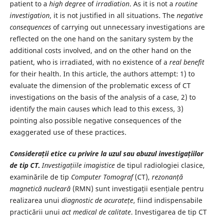
patient to a
high degree
of
irradiation
. As it is not a
routine
investigation
, it is not justified in all situations. The
negative
consequences
of carrying out unnecessary investigations are
reflected on the one hand on the sanitary system by the
additional costs involved, and on the other hand on the
patient, who is irradiated, with no existence of a
real benefit
for their health. In this article, the authors attempt: 1) to
evaluate the dimension of the problematic excess of CT
investigations on the basis of the analysis of a case, 2) to
identify the main causes which lead to this excess, 3)
pointing also possible negative consequences of the
exaggerated use of these practices.
Considerații etice cu privire la uzul sau abuzul investigațiilor
de tip CT
.
Investigațiile imagistice
de tipul radiologiei clasice,
examinările de tip
Computer Tomograf
(CT),
rezonanță
magnetică nucleară
(RMN) sunt investigații esențiale pentru
realizarea unui
diagnostic de acuratețe
, fiind indispensabile
practicării unui
act medical de calitate
. Investigarea de tip CT