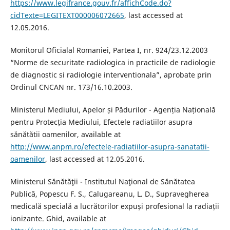
https://www.legifrance.gouv.fr/affichCode.do?
cidTexte=LEGITEXT000006072665
, last accessed at
12.05.2016.
Monitorul Oficialal Romaniei, Partea I, nr. 924/23.12.2003
“Norme de securitate radiologica in practicile de radiologie
de diagnostic si radiologie interventionala”, aprobate prin
Ordinul CNCAN nr. 173/16.10.2003.
Ministerul Mediului, Apelor și Pădurilor - Agenția Națională
pentru Protecția Mediului, Efectele radiatiilor asupra
sănătătii oamenilor, available at
http://www.anpm.ro/efectele-radiatiilor-asupra-sanatatii-
oamenilor
, last accessed at 12.05.2016.
Ministerul Sănătăţii - Institutul Naţional de Sănătatea
Publică, Popescu F. S., Calugareanu, L. D., Supravegherea
medicală specială a lucrătorilor expuși profesional la radiații
ionizante. Ghid, available at