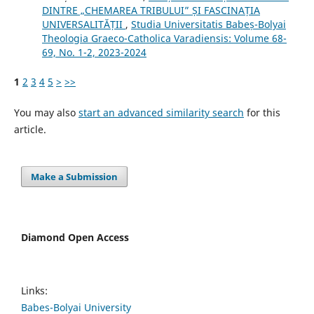
DINTRE „CHEMAREA TRIBULUI” ȘI FASCINAȚIA
UNIVERSALITĂȚII
,
Studia Universitatis Babeș-Bolyai
Theologia Graeco-Catholica Varadiensis: Volume 68-
69, No. 1-2, 2023-2024
1
2
3
4
5
>
>>
You may also
start an advanced similarity search
for this
article.
Make a Submission
Diamond Open Access
Links:
Babes-Bolyai University