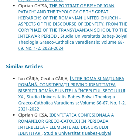
Ciprian GHIȘA,
THE PORTRAIT OF BISHOP IOAN
PATACHI AND THE TYPOLOGY OF THE GREAT
HIERARCHS OF THE ROMANIAN UNITED CHURCH –
ASPECTS OF THE DISCOURSE OF IDENTITY, FROM THE
CORYPHAEI OF THE TRANSYLVANIAN SCHOOL TO THE
INTERWAR PERIOD
,
Studia Universitatis Babeș-Bolyai
Theologia Graeco-Catholica Varadiensis: Volume 68-
69, No. 1-2, 2023-2024
Similar Articles
Ion CÂRJA, Cecilia CÂRJA,
ÎNTRE ROMA ȘI NAȚIUNEA
ROMÂNĂ. CONSIDERAȚII PRIVIND IDENTITATEA
BISERICII ROMÂNE UNITE LA ÎNCEPUTUL SECOLULUI
XX
,
Studia Universitatis Babeș-Bolyai Theologia
Graeco-Catholica Varadiensis: Volume 66-67, No. 1-2,
2021-2022
Ciprian GHIȘA,
IDENTITATEA CONFESIONALĂ A
ROMÂNILOR GRECO-CATOLICI ÎN PERIOADA
INTERBELICĂ – ELEMENTE ALE DISCURSULUI
IDENTITAR
,
Studia Universitatis Babeș-Bolyai