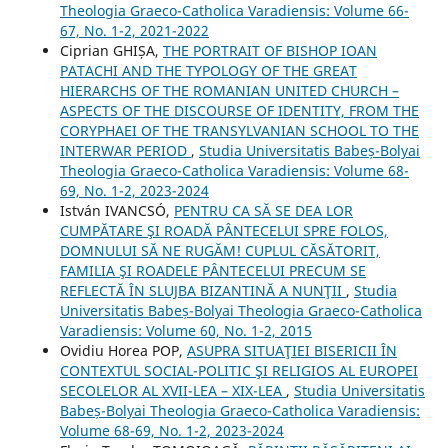
Theologia Graeco-Catholica Varadiensis: Volume 66-
67, No. 1-2, 2021-2022
Ciprian GHIȘA,
THE PORTRAIT OF BISHOP IOAN
PATACHI AND THE TYPOLOGY OF THE GREAT
HIERARCHS OF THE ROMANIAN UNITED CHURCH –
ASPECTS OF THE DISCOURSE OF IDENTITY, FROM THE
CORYPHAEI OF THE TRANSYLVANIAN SCHOOL TO THE
INTERWAR PERIOD
,
Studia Universitatis Babeș-Bolyai
Theologia Graeco-Catholica Varadiensis: Volume 68-
69, No. 1-2, 2023-2024
István IVANCSÓ,
PENTRU CA SĂ SE DEA LOR
CUMPĂTARE ŞI ROADĂ PÂNTECELUI SPRE FOLOS,
DOMNULUI SĂ NE RUGĂM! CUPLUL CĂSĂTORIT,
FAMILIA ŞI ROADELE PÂNTECELUI PRECUM SE
REFLECTĂ ÎN SLUJBA BIZANTINĂ A NUNŢII
,
Studia
Universitatis Babeș-Bolyai Theologia Graeco-Catholica
Varadiensis: Volume 60, No. 1-2, 2015
Ovidiu Horea POP,
ASUPRA SITUAŢIEI BISERICII ÎN
CONTEXTUL SOCIAL-POLITIC ŞI RELIGIOS AL EUROPEI
SECOLELOR AL XVII-LEA – XIX-LEA
,
Studia Universitatis
Babeș-Bolyai Theologia Graeco-Catholica Varadiensis:
Volume 68-69, No. 1-2, 2023-2024