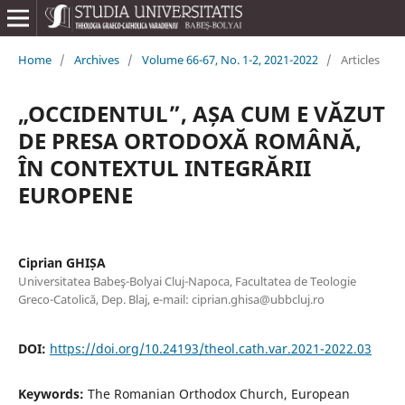
Home
/
Archives
/
Volume 66-67, No. 1-2, 2021-2022
/
Articles
„OCCIDENTUL”, AȘA CUM E VĂZUT
DE PRESA ORTODOXĂ ROMÂNĂ,
ÎN CONTEXTUL INTEGRĂRII
EUROPENE
Ciprian GHIȘA
Universitatea Babeş-Bolyai Cluj-Napoca, Facultatea de Teologie
Greco-Catolică, Dep. Blaj, e-mail: ciprian.ghisa@ubbcluj.ro
DOI:
https://doi.org/10.24193/theol.cath.var.2021-2022.03
Keywords:
The Romanian Orthodox Church, European