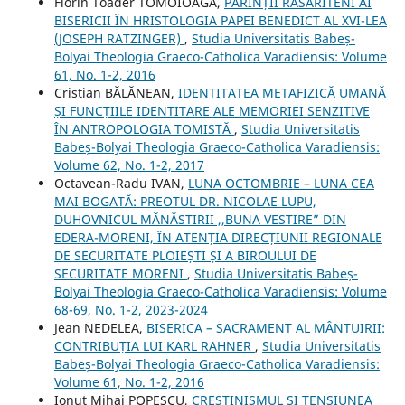
Florin Toader TOMOIOAGĂ,
PĂRINȚII RĂSĂRITENI AI
BISERICII ÎN HRISTOLOGIA PAPEI BENEDICT AL XVI-LEA
(JOSEPH RATZINGER)
,
Studia Universitatis Babeș-
Bolyai Theologia Graeco-Catholica Varadiensis: Volume
61, No. 1-2, 2016
Cristian BĂLĂNEAN,
IDENTITATEA METAFIZICĂ UMANĂ
ȘI FUNCȚIILE IDENTITARE ALE MEMORIEI SENZITIVE
ÎN ANTROPOLOGIA TOMISTĂ
,
Studia Universitatis
Babeș-Bolyai Theologia Graeco-Catholica Varadiensis:
Volume 62, No. 1-2, 2017
Octavean-Radu IVAN,
LUNA OCTOMBRIE – LUNA CEA
MAI BOGATĂ: PREOTUL DR. NICOLAE LUPU,
DUHOVNICUL MĂNĂSTIRII ,,BUNA VESTIRE” DIN
EDERA-MORENI, ÎN ATENȚIA DIRECȚIUNII REGIONALE
DE SECURITATE PLOIEȘTI ȘI A BIROULUI DE
SECURITATE MORENI
,
Studia Universitatis Babeș-
Bolyai Theologia Graeco-Catholica Varadiensis: Volume
68-69, No. 1-2, 2023-2024
Jean NEDELEA,
BISERICA – SACRAMENT AL MÂNTUIRII:
CONTRIBUȚIA LUI KARL RAHNER
,
Studia Universitatis
Babeș-Bolyai Theologia Graeco-Catholica Varadiensis:
Volume 61, No. 1-2, 2016
Ionuț Mihai POPESCU,
CREȘTINISMUL ȘI TENSIUNEA