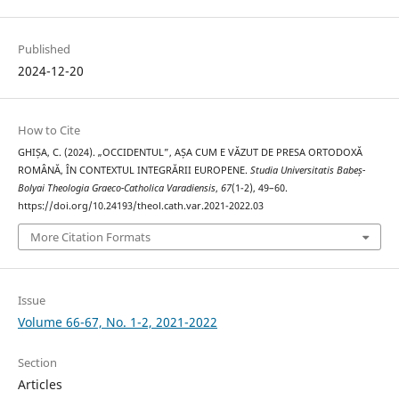
Published
2024-12-20
How to Cite
GHIȘA, C. (2024). „OCCIDENTUL”, AȘA CUM E VĂZUT DE PRESA ORTODOXĂ
ROMÂNĂ, ÎN CONTEXTUL INTEGRĂRII EUROPENE.
Studia Universitatis Babeș-
Bolyai Theologia Graeco-Catholica Varadiensis
,
67
(1-2), 49–60.
https://doi.org/10.24193/theol.cath.var.2021-2022.03
More Citation Formats
Issue
Volume 66-67, No. 1-2, 2021-2022
Section
Articles