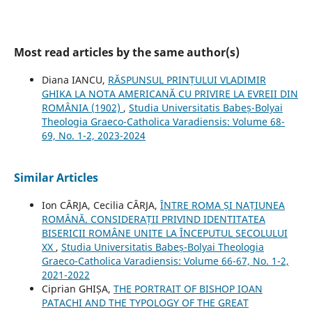
Most read articles by the same author(s)
Diana IANCU,
RĂSPUNSUL PRINȚULUI VLADIMIR
GHIKA LA NOTA AMERICANĂ CU PRIVIRE LA EVREII DIN
ROMÂNIA (1902)
,
Studia Universitatis Babeș-Bolyai
Theologia Graeco-Catholica Varadiensis: Volume 68-
69, No. 1-2, 2023-2024
Similar Articles
Ion CÂRJA, Cecilia CÂRJA,
ÎNTRE ROMA ȘI NAȚIUNEA
ROMÂNĂ. CONSIDERAȚII PRIVIND IDENTITATEA
BISERICII ROMÂNE UNITE LA ÎNCEPUTUL SECOLULUI
XX
,
Studia Universitatis Babeș-Bolyai Theologia
Graeco-Catholica Varadiensis: Volume 66-67, No. 1-2,
2021-2022
Ciprian GHIȘA,
THE PORTRAIT OF BISHOP IOAN
PATACHI AND THE TYPOLOGY OF THE GREAT