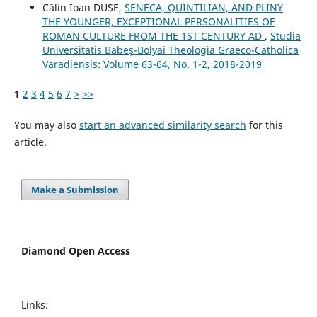
Călin Ioan DUȘE,
SENECA, QUINTILIAN, AND PLINY
THE YOUNGER, EXCEPTIONAL PERSONALITIES OF
ROMAN CULTURE FROM THE 1ST CENTURY AD
,
Studia
Universitatis Babeș-Bolyai Theologia Graeco-Catholica
Varadiensis: Volume 63-64, No. 1-2, 2018-2019
1
2
3
4
5
6
7
>
>>
You may also
start an advanced similarity search
for this
article.
Make a Submission
Diamond Open Access
Links: