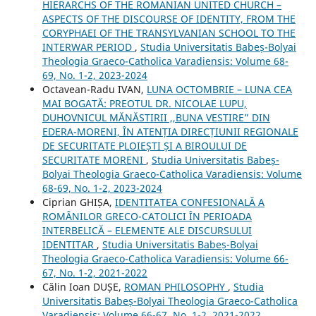
HIERARCHS OF THE ROMANIAN UNITED CHURCH –
ASPECTS OF THE DISCOURSE OF IDENTITY, FROM THE
CORYPHAEI OF THE TRANSYLVANIAN SCHOOL TO THE
INTERWAR PERIOD
,
Studia Universitatis Babeș-Bolyai
Theologia Graeco-Catholica Varadiensis: Volume 68-
69, No. 1-2, 2023-2024
Octavean-Radu IVAN,
LUNA OCTOMBRIE – LUNA CEA
MAI BOGATĂ: PREOTUL DR. NICOLAE LUPU,
DUHOVNICUL MĂNĂSTIRII ,,BUNA VESTIRE” DIN
EDERA-MORENI, ÎN ATENȚIA DIRECȚIUNII REGIONALE
DE SECURITATE PLOIEȘTI ȘI A BIROULUI DE
SECURITATE MORENI
,
Studia Universitatis Babeș-
Bolyai Theologia Graeco-Catholica Varadiensis: Volume
68-69, No. 1-2, 2023-2024
Ciprian GHIȘA,
IDENTITATEA CONFESIONALĂ A
ROMÂNILOR GRECO-CATOLICI ÎN PERIOADA
INTERBELICĂ – ELEMENTE ALE DISCURSULUI
IDENTITAR
,
Studia Universitatis Babeș-Bolyai
Theologia Graeco-Catholica Varadiensis: Volume 66-
67, No. 1-2, 2021-2022
Călin Ioan DUȘE,
ROMAN PHILOSOPHY
,
Studia
Universitatis Babeș-Bolyai Theologia Graeco-Catholica
Varadiensis: Volume 66-67, No. 1-2, 2021-2022