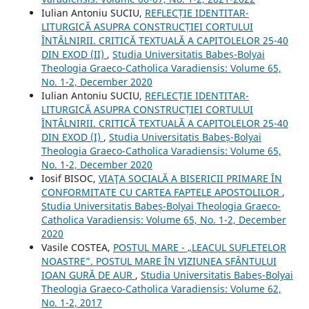
Iulian Antoniu SUCIU,
REFLECȚIE IDENTITAR-
LITURGICĂ ASUPRA CONSTRUCȚIEI CORTULUI
ÎNTÂLNIRII. CRITICĂ TEXTUALĂ A CAPITOLELOR 25-40
DIN EXOD (II)
,
Studia Universitatis Babeș-Bolyai
Theologia Graeco-Catholica Varadiensis: Volume 65,
No. 1-2, December 2020
Iulian Antoniu SUCIU,
REFLECȚIE IDENTITAR-
LITURGICĂ ASUPRA CONSTRUCȚIEI CORTULUI
ÎNTÂLNIRII. CRITICĂ TEXTUALĂ A CAPITOLELOR 25-40
DIN EXOD (I)
,
Studia Universitatis Babeș-Bolyai
Theologia Graeco-Catholica Varadiensis: Volume 65,
No. 1-2, December 2020
Iosif BISOC,
VIAŢA SOCIALĂ A BISERICII PRIMARE ÎN
CONFORMITATE CU CARTEA FAPTELE APOSTOLILOR
,
Studia Universitatis Babeș-Bolyai Theologia Graeco-
Catholica Varadiensis: Volume 65, No. 1-2, December
2020
Vasile COSTEA,
POSTUL MARE - „LEACUL SUFLETELOR
NOASTRE”. POSTUL MARE ÎN VIZIUNEA SFÂNTULUI
IOAN GURĂ DE AUR
,
Studia Universitatis Babeș-Bolyai
Theologia Graeco-Catholica Varadiensis: Volume 62,
No. 1-2, 2017