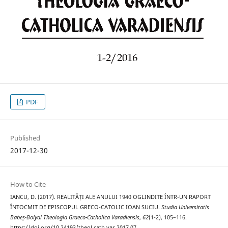
PDF
Published
2017-12-30
How to Cite
IANCU, D. (2017). REALITĂȚI ALE ANULUI 1940 OGLINDITE ÎNTR-UN RAPORT
ÎNTOCMIT DE EPISCOPUL GRECO-CATOLIC IOAN SUCIU.
Studia Universitatis
Babeș-Bolyai Theologia Graeco-Catholica Varadiensis
,
62
(1-2), 105–116.
https://doi.org/10.24193/theol.cath.var.2017.07