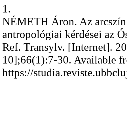
1.
NÉMETH Áron. Az arcszín el
antropológiai kérdései az 
Ref. Transylv. [Internet]. 2
10];66(1):7-30. Available f
https://studia.reviste.ubbc