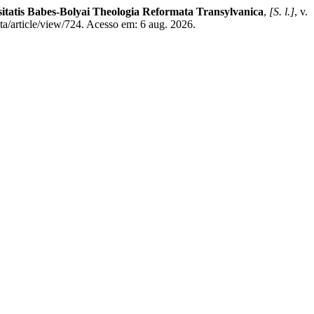
sitatis Babes-Bolyai Theologia Reformata Transylvanica
,
[S. l.]
, v.
ta/article/view/724. Acesso em: 6 aug. 2026.