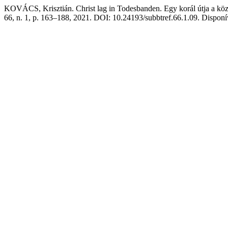
KOVÁCS, Krisztián. Christ lag in Todesbanden. Egy korál útja a kö
66, n. 1, p. 163–188, 2021. DOI: 10.24193/subbtref.66.1.09. Disponív