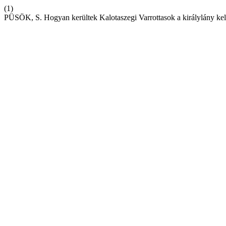
(1)
PÜSÖK, S. Hogyan kerültek Kalotaszegi Varrottasok a királylány ke