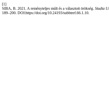
[1]
SIBA, B. 2021. A reményteljes múlt és a választott örökség.
Studia U
189–200. DOI:https://doi.org/10.24193/subbtref.66.1.10.