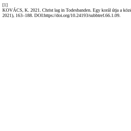
[1]
KOVÁCS, K. 2021. Christ lag in Todesbanden. Egy korál útja a közé
2021), 163–188. DOI:https://doi.org/10.24193/subbtref.66.1.09.