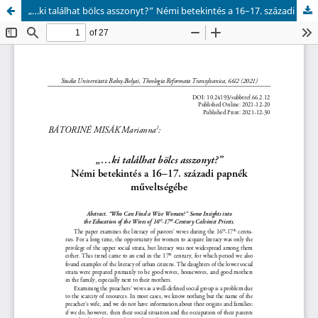
„…ki találhat bölcs asszonyt?” Némi betekintés a 16–17. századi papnék műveltségébe