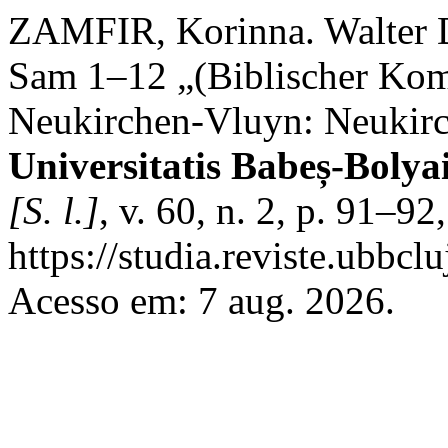
ZAMFIR, Korinna. Walter Di
Sam 1–12 „(Biblischer Komm
Neukirchen-Vluyn: Neukirc
Universitatis Babeș-Bolya
[S. l.]
, v. 60, n. 2, p. 91–9
https://studia.reviste.ubbcl
Acesso em: 7 aug. 2026.