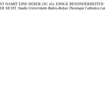
ERST DAMIT EINE HERDE (SC 41). EINIGE BESONDERHEI
R SICHT.
Studia Universitatis Babeș-Bolyai Theologia Catholica La