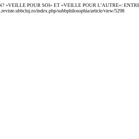
ON? «VEILLE POUR SOI» ET «VEILLE POUR L’AUTRE»: EN
a.reviste.ubbcluj.ro/index.php/subbphilosophia/article/view/5298