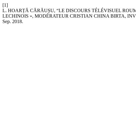
[1]
L. HOARȚĂ CĂRĂUȘU, “LE DISCOURS TÉLÉVISUEL ROUM
LECHINOIS », MODÉRATEUR CRISTIAN CHINA BIRTA, IN
Sep. 2018.