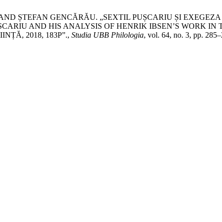
ND ȘTEFAN GENCĂRĂU. „SEXTIL PUȘCARIU ȘI EXEGEZA OP
 PUȘCARIU AND HIS ANALYSIS OF HENRIK IBSEN’S WORK IN T
INȚĂ, 2018, 183P”.,
Studia UBB Philologia
, vol. 64, no. 3, pp. 285