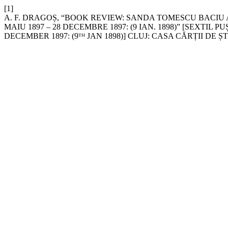
[1]
A. F. DRAGOȘ, “BOOK REVIEW: SANDA TOMESCU BACIU A
MAIU 1897 – 28 DECEMBRE 1897: (9 IAN. 1898)” [SEXTIL
DECEMBER 1897: (9ᵀᴴ JAN 1898)] CLUJ: CASA CĂRȚII DE ȘTI