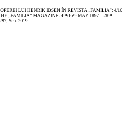
EREI LUI HENRIK IBSEN ÎN REVISTA „FAMILIA”: 4/16
HE „FAMILIA” MAGAZINE: 4ᵀᴴ/16ᵀᴴ MAY 1897 – 28ᵀᴴ
–287, Sep. 2019.