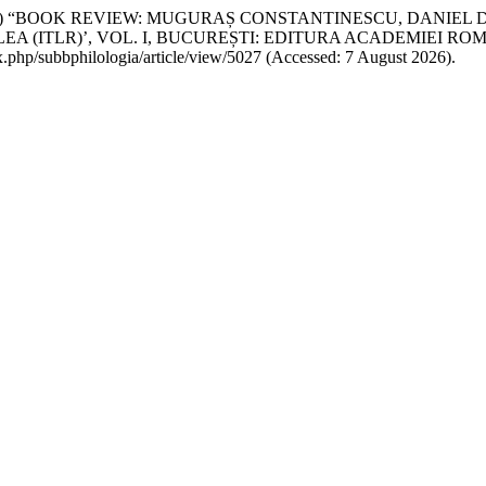
2023) “BOOK REVIEW: MUGURAȘ CONSTANTINESCU, DANIEL DE
(ITLR)’, VOL. I, BUCUREȘTI: EDITURA ACADEMIEI ROMÂNE
dex.php/subbphilologia/article/view/5027 (Accessed: 7 August 2026).