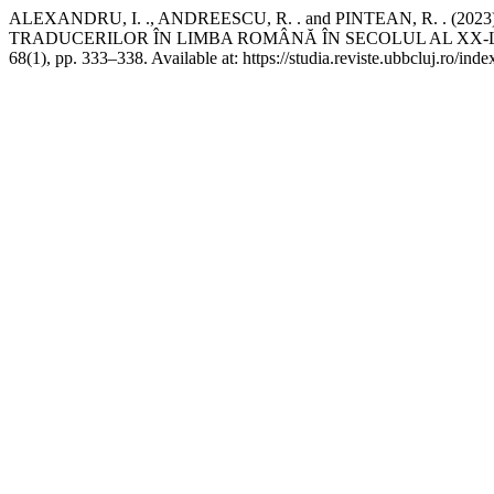
ALEXANDRU, I. ., ANDREESCU, R. . and PINTEAN, R. . (
TRADUCERILOR ÎN LIMBA ROMÂNĂ ÎN SECOLUL AL XX-LEA 
68(1), pp. 333–338. Available at: https://studia.reviste.ubbcluj.ro/in