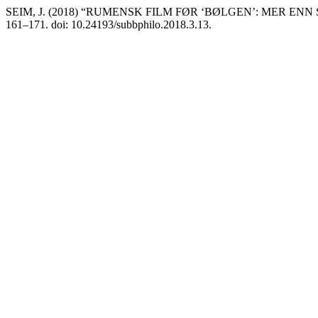
SEIM, J. (2018) “RUMENSK FILM FØR ‘BØLGEN’: MER E
161–171. doi: 10.24193/subbphilo.2018.3.13.