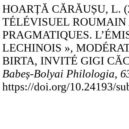
HOARȚĂ CĂRĂUȘU, L. (
TÉLÉVISUEL ROUMAIN 
PRAGMATIQUES. L’ÉMI
LECHINOIS », MODÉRA
BIRTA, INVITÉ GIGI C
Babeș-Bolyai Philologia
,
6
https://doi.org/10.24193/s