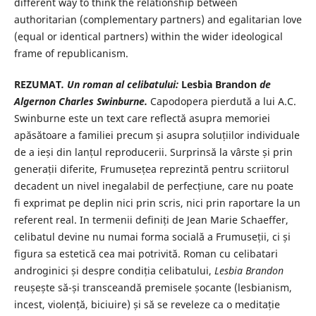
different way to think the relationship between
authoritarian (complementary partners) and egalitarian love
(equal or identical partners) within the wider ideological
frame of republicanism.
REZUMAT
. Un roman al celibatului:
Lesbia Brandon
de
Algernon Charles Swinburne.
Capodopera pierdută a lui A.C.
Swinburne este un text care reflectă asupra memoriei
apăsătoare a familiei precum și asupra soluțiilor individuale
de a ieși din lanțul reproducerii. Surprinsă la vârste și prin
generații diferite, Frumusețea reprezintă pentru scriitorul
decadent un nivel inegalabil de perfecțiune, care nu poate
fi exprimat pe deplin nici prin scris, nici prin raportare la un
referent real. In termenii definiți de Jean Marie Schaeffer,
celibatul devine nu numai forma socială a Frumuseții, ci și
figura sa estetică cea mai potrivită. Roman cu celibatari
androginici și despre condiția celibatului,
Lesbia Brandon
reușește să-și transceandă premisele șocante (lesbianism,
incest, violență, biciuire) și să se reveleze ca o meditație