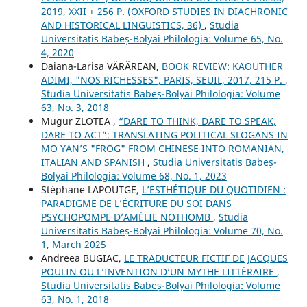
2019, XXII + 256 P. (OXFORD STUDIES IN DIACHRONIC
AND HISTORICAL LINGUISTICS, 36)
,
Studia
Universitatis Babeș-Bolyai Philologia: Volume 65, No.
4, 2020
Daiana-Larisa VĂRĂREAN,
BOOK REVIEW: KAOUTHER
ADIMI, "NOS RICHESSES", PARIS, SEUIL, 2017, 215 P.
,
Studia Universitatis Babeș-Bolyai Philologia: Volume
63, No. 3, 2018
Mugur ZLOTEA ,
“DARE TO THINK, DARE TO SPEAK,
DARE TO ACT”: TRANSLATING POLITICAL SLOGANS IN
MO YAN’S "FROG" FROM CHINESE INTO ROMANIAN,
ITALIAN AND SPANISH
,
Studia Universitatis Babeș-
Bolyai Philologia: Volume 68, No. 1, 2023
Stéphane LAPOUTGE,
L’ESTHÉTIQUE DU QUOTIDIEN :
PARADIGME DE L’ÉCRITURE DU SOI DANS
PSYCHOPOMPE D’AMÉLIE NOTHOMB
,
Studia
Universitatis Babeș-Bolyai Philologia: Volume 70, No.
1, March 2025
Andreea BUGIAC,
LE TRADUCTEUR FICTIF DE JACQUES
POULIN OU L’INVENTION D’UN MYTHE LITTÉRAIRE
,
Studia Universitatis Babeș-Bolyai Philologia: Volume
63, No. 1, 2018