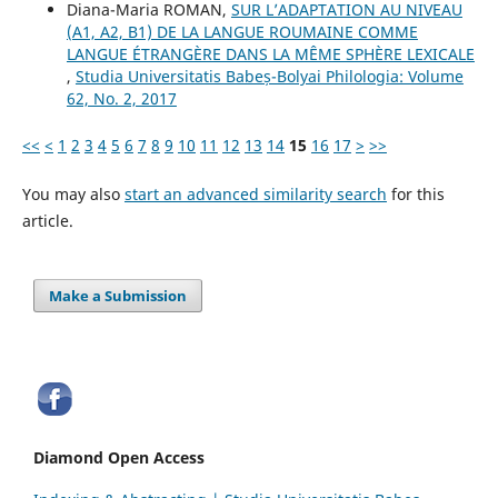
Diana-Maria ROMAN,
SUR L’ADAPTATION AU NIVEAU
(A1, A2, B1) DE LA LANGUE ROUMAINE COMME
LANGUE ÉTRANGÈRE DANS LA MÊME SPHÈRE LEXICALE
,
Studia Universitatis Babeș-Bolyai Philologia: Volume
62, No. 2, 2017
<<
<
1
2
3
4
5
6
7
8
9
10
11
12
13
14
15
16
17
>
>>
You may also
start an advanced similarity search
for this
article.
Make a Submission
Diamond Open Access