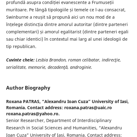
profundă asupra condiției evanescente a Frumuseții
muritoare. Pe lângă tipologiile și temele ce l-au consacrat,
Swinburne a reușit să propună aici un nou mod de a
înțelege distincția dintre amorul autoritar (dintre parteneri
complementari) și amorul egalitarist (dintre parteneri egali
sau chiar identici) în contextul mai larg al unei ideologii de
tip republican.
Cuvinte cheie:
Lesbia Brandon, roman celibatar, indirecţie,
serialitate,
memorie, decadenţă, androginie.
Author Biography
Roxana PATRAS,
“Alexandru Ioan Cuza” University of Iasi,
Romania. Contact address: roxana.patras@uaic.ro
roxana.patras@yahoo.ro.
Senior Researcher, Department of Interdisciplinary
Research in Social Sciences and Humanities, “Alexandru
Ioan Cuza” University of Iasi, Romania. Contact address: