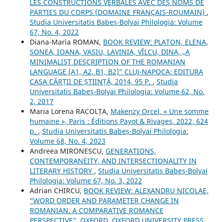
LES CONSTRUCTIONS VERBALES AVEC DES NOMS DE
PARTIES DU CORPS (DOMAINE FRANÇAIS-ROUMAIN)
,
Studia Universitatis Babeș-Bolyai Philologia: Volume
67, No. 4, 2022
Diana-Maria ROMAN,
BOOK REVIEW: PLATON, ELENA,
SONEA, IOANA, VASIU, LAVINIA, VÎLCU, DINA, „A
MINIMALIST DESCRIPTION OF THE ROMANIAN
LANGUAGE (A1, A2, B1, B2)” CLUJ-NAPOCA: EDITURA
CASA CĂRȚII DE ȘTIINȚĂ, 2014, 95 P.
,
Studia
Universitatis Babeș-Bolyai Philologia: Volume 62, No.
2, 2017
Maria Lorena RACOLȚA,
Makenzy Orcel, « Une somme
humaine », Paris : Éditions Payot & Rivages, 2022, 624
p.
,
Studia Universitatis Babeș-Bolyai Philologia:
Volume 68, No. 4, 2023
Andreea MIRONESCU,
GENERATIONS,
CONTEMPORANEITY, AND INTERSECTIONALITY IN
LITERARY HISTORY
,
Studia Universitatis Babeș-Bolyai
Philologia: Volume 67, No. 3, 2022
Adrian CHIRCU,
BOOK REVIEW: ALEXANDRU NICOLAE,
“WORD ORDER AND PARAMETER CHANGE IN
ROMANIAN. A COMPARATIVE ROMANCE
PERSPECTIVE”, OXFORD, OXFORD UNIVERSITY PRESS,