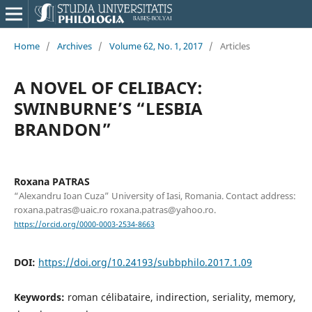
Home
/
Archives
/
Volume 62, No. 1, 2017
/
Articles
A NOVEL OF CELIBACY:
SWINBURNE’S “LESBIA
BRANDON”
Roxana PATRAS
“Alexandru Ioan Cuza” University of Iasi, Romania. Contact address:
roxana.patras@uaic.ro roxana.patras@yahoo.ro.
https://orcid.org/0000-0003-2534-8663
DOI:
https://doi.org/10.24193/subbphilo.2017.1.09
Keywords:
roman célibataire, indirection, seriality, memory,