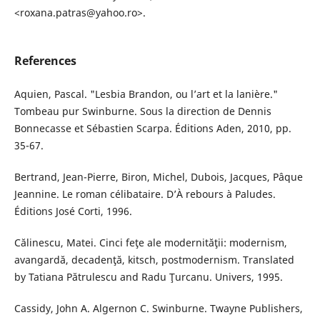
<roxana.patras@yahoo.ro>.
References
Aquien, Pascal. "Lesbia Brandon, ou l’art et la lanière."
Tombeau pur Swinburne. Sous la direction de Dennis
Bonnecasse et Sébastien Scarpa. Éditions Aden, 2010, pp.
35-67.
Bertrand, Jean-Pierre, Biron, Michel, Dubois, Jacques, Pâque
Jeannine. Le roman célibataire. D’À rebours à Paludes.
Éditions José Corti, 1996.
Călinescu, Matei. Cinci feţe ale modernităţii: modernism,
avangardă, decadenţă, kitsch, postmodernism. Translated
by Tatiana Pătrulescu and Radu Ţurcanu. Univers, 1995.
Cassidy, John A. Algernon C. Swinburne. Twayne Publishers,