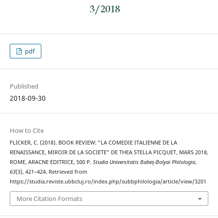
pdf
Published
2018-09-30
How to Cite
FLICKER, C. (2018). BOOK REVIEW: "LA COMEDIE ITALIENNE DE LA
RENAISSANCE, MIROIR DE LA SOCIETE" DE THEA STELLA PICQUET, MARS 2018,
ROME, ARACNE EDITRICE, 500 P.
Studia Universitatis Babeș-Bolyai Philologia
,
63
(3), 421–424. Retrieved from
https://studia.reviste.ubbcluj.ro/index.php/subbphilologia/article/view/3201
More Citation Formats