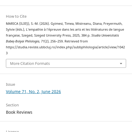
How to Cite
MARICA (ILIEȘ), S.-M. (2026). Gyimesi, Timea, Mistreanu, Diana, Freyermuth,
Sylvie (éds.), L’empathie à l’épreuve dans les arts et les littératures de langue
française, Szeged, Szeged University Press, 2025, 384 p.
Studia Universitatis
Babeș-Bolyai Philologia
,
71
(2), 256–259. Retrieved from
https://studia.reviste.ubbcluj.ro/index.php/subbphilologia/article/view/1042
3
More Citation Formats
Issue
Volume 71, No. 2, June 2026
Section
Book Reviews
License