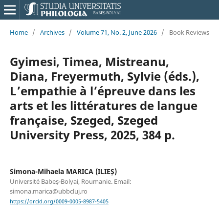
Home
/
Archives
/
Volume 71, No. 2, June 2026
/
Book Reviews
Gyimesi, Timea, Mistreanu,
Diana, Freyermuth, Sylvie (éds.),
L’empathie à l’épreuve dans les
arts et les littératures de langue
française, Szeged, Szeged
University Press, 2025, 384 p.
Simona-Mihaela MARICA (ILIEȘ)
Université Babeș-Bolyai, Roumanie. Email:
simona.marica@ubbcluj.ro
https://orcid.org/0009-0005-8987-5405