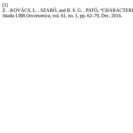
[1]
Z. . KOVÁCS, L. . SZABÓ, and B. S. G. . PATÓ, “CHARAC
Studia UBB Oeconomica
, vol. 61, no. 1, pp. 62–79, Dec. 2016.