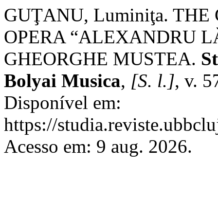
GUŢANU, Luminiţa. TH
OPERA “ALEXANDRU L
GHEORGHE MUSTEA.
St
Bolyai Musica
,
[S. l.]
, v. 
Disponível em:
https://studia.reviste.ubbc
Acesso em: 9 aug. 2026.