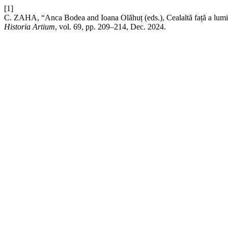
[1]
C. ZAHA, “Anca Bodea and Ioana Olăhuț (eds.), Cealaltă față a lumii
Historia Artium
, vol. 69, pp. 209–214, Dec. 2024.