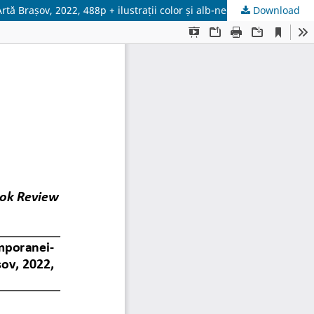
rtă Brașov, 2022, 488p + ilustrații color și alb-negru
Download