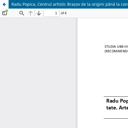
Radu Popica, Centrul artistic Brașov de la origini până la con