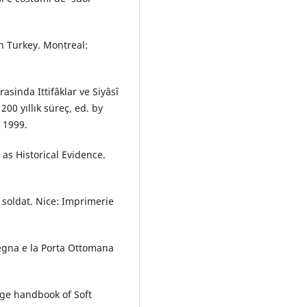
n Turkey. Montreal:
rasinda Ittifâklar ve Siyâsî
200 yıllık süreç, ed. by
 1999.
as Historical Evidence.
soldat. Nice: Imprimerie
degna e la Porta Ottomana
dge handbook of Soft