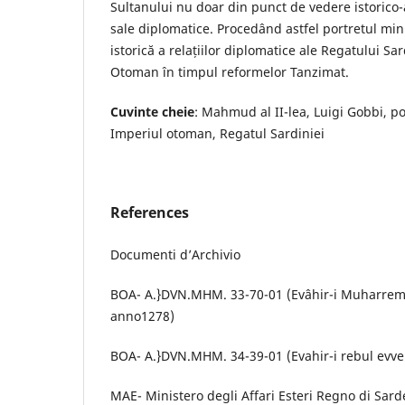
Sultanului nu doar din punct de vedere istorico-art
sale diplomatice. Procedând astfel portretul min
istorică a relațiilor diplomatice ale Regatului Sar
Otoman în timpul reformelor Tanzimat.
Cuvinte cheie
: Mahmud al II-lea, Luigi Gobbi, po
Imperiul otoman, Regatul Sardiniei
References
Documenti d’Archivio
BOA- A.}DVN.MHM. 33-70-01 (Evâhir-i Muharrem, tr
anno1278)
BOA- A.}DVN.MHM. 34-39-01 (Evahir-i rebul evve
MAE- Ministero degli Affari Esteri Regno di Sard