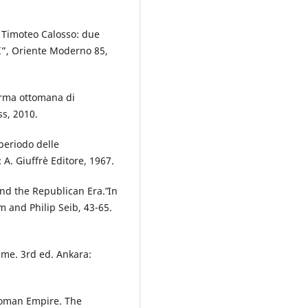
i Timoteo Calosso: due
II”, Oriente Moderno 85,
forma ottomana di
s, 2010.
periodo delle
 A. Giuffrè Editore, 1967.
nd the Republican Era.ʺ In
 and Philip Seib, 43-65.
şme. 3rd ed. Ankara:
ttoman Empire. The