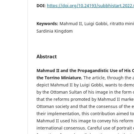
DOI:
https://doi.org/10.24193/subbhistart.2022
Keywords:
Mahmud II, Luigi Gobbi, ritratto min
Sardinia Kingdom
Abstract
Mahmud II and the Propagandistic Use of His
the Torrino Miniature.
The article, through the 
depict Mahmud II by Luigi Gobbi, wants to demon
by the Ottoman Sultan of his image in the form 
that the reforms promoted by Mahmud II marked
Ottoman society and that the consensus of the el
their implementation, this contribution aimed t
Mahmud II used his image to convey his refor
international consensus. Careful use of portrai