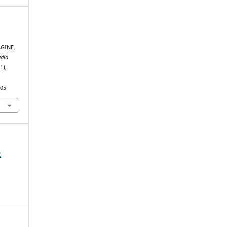
GINE.
udia
(1),
.05
2