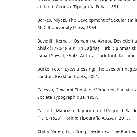
abitanti. Genova: Tipografia Pellas,1831.
Berkes, Niyazi. The Development of Secularism i
McGill University Press, 1964.
Beyidilli, Kemal. ‘‘Osmanlı ve Avrupa Devletleri a
Ahlâk (1790-1856)’’. In Çağdaş Türk Diplomasisi: 
İsmail Soysal, 35-43. Ankara: Türk Tarih Kurumu,
Burke, Peter. Eyewitnessing: The Uses of Images 
London: Reaktion Books, 2001.
Calosso, Giovanni Timoteo. Mémoires d’un vieux 
Société Typographique, 1857.
Cassetti, Maurizio. Rapporti tra il Regno di Sar
(1815-1825). Torino: Tipografia A.G.A.T, 2015.
Chitty Naren, Li Ji, Craig Hayden ed. The Routle