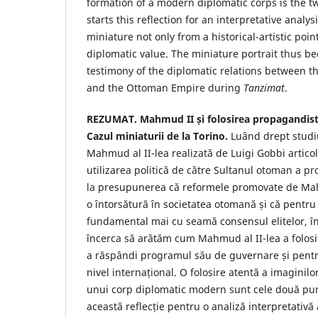
formation of a modern diplomatic corps is the t
starts this reflection for an interpretative analys
miniature not only from a historical-artistic point
diplomatic value. The miniature portrait thus be
testimony of the diplomatic relations between t
and the Ottoman Empire during
Tanzimat
.
REZUMAT. Mahmud II și folosirea propagandisti
Cazul
miniaturii de la Torino.
Luând drept studi
Mahmud al II-lea realizată de Luigi Gobbi artic
utilizarea politică de către Sultanul otoman a pr
la presupunerea că reformele promovate de Mah
o întorsătură în societatea otomană și că pentru 
fundamental mai cu seamă consensul elitelor, î
încerca să arătăm cum Mahmud al II-lea a folos
a răspândi programul său de guvernare și pentru
nivel internațional. O folosire atentă a imaginilo
unui corp diplomatic modern sunt cele două pun
această reflecție pentru o analiză interpretativă 