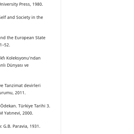
niversity Press, 1980.
elf and Society in the
nd the European State
41–52.
akfı Koleksyonu’ndan
anlı Dünyası ve
ve Tanzimat devirleri
 Kurumu, 2011.
Ödekan. Türkiye Tarihi 3.
M Yatınevi, 2000.
: G.B. Paravia, 1931.