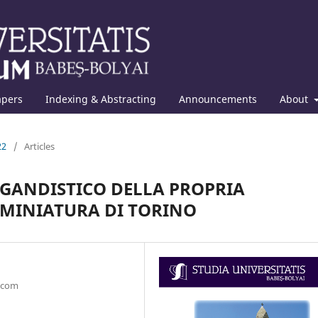
apers
Indexing & Abstracting
Announcements
About
22
/
Articles
AGANDISTICO DELLA PROPRIA
 MINIATURA DI TORINO
l.com