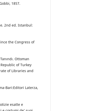
 Gobbi, 1857.
e. 2nd ed. Istanbul:
since the Congress of
n Tanındı. Ottoman
: Republic of Turkey
ate of Libraries and
ma-Bari:Editori Laterza,
otizie esatte e
i e costumi de’ suoi