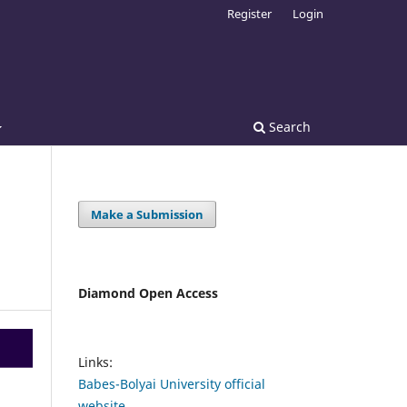
Register
Login
Search
Make a Submission
Diamond Open Access
Links:
Babes-Bolyai University official
website