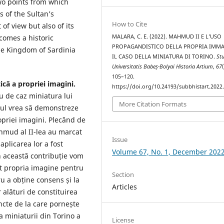
wo points from which
is of the Sultan’s
How to Cite
 of view but also of its
MALARA, C. E. (2022). MAHMUD II E L’USO
comes a historic
PROPAGANDISTICO DELLA PROPRIA IMMA
he Kingdom of Sardinia
IL CASO DELLA MINIATURA DI TORINO.
St
Universitatis Babeș-Bolyai Historia Artium
,
67
105–120.
că a propriei imagini.
https://doi.org/10.24193/subbhistart.2022
u de caz miniatura lui
More Citation Formats
olul vrea să demonstreze
opriei imagini. Plecând de
mud al II-lea au marcat
Issue
aplicarea lor a fost
Volume 67, No. 1, December 202
n această contribuție vom
it propria imagine pentru
Section
 a obține consens și la
Articles
r alături de constituirea
cte de la care pornește
a miniaturii din Torino a
License