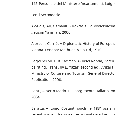
142-Personale del Ministero Incartamenti, Luigi
Fonti Secondarie
Akyıldız, Ali. Osmanlı Bürokrasisi ve Modernleşm
İletişim Yayınları, 2006.
Albrecht-Carrié. A Diplomatic History of Europe 
Vienna. London: Methuen & Co Ltd, 1970.
Bağcı Serpil, Filiz Çağman, Günsel Renda, Zere
painting. Trans. by E. Yazar, second ed., Ankara
Ministry of Culture and Tourism General Director
Publication, 2006.
Banti, Alberto Mario. Il Risorgimento Italiano.Ro
2004
Baratta, Antonio. Costantinopoli nel 1831 ossia n
recentissime intorno a questa capitale ed agli us