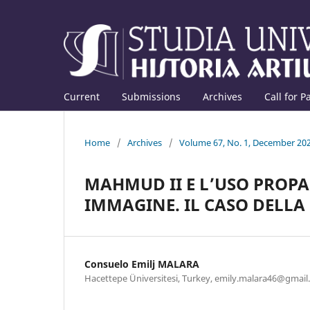
Current
Submissions
Archives
Call for P
Home
/
Archives
/
Volume 67, No. 1, December 20
MAHMUD II E L’USO PROP
IMMAGINE. IL CASO DELLA
Consuelo Emilj MALARA
Hacettepe Üniversitesi, Turkey, emily.malara46@gmai