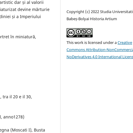
istic dar și al valorii
iaturizat devine mărturie
Copyright (c) 2022 Studia Universitati
diniei și a Imperiului
Babeș-Bolyai Historia Artium
rtret în miniatură,
This work is licensed under a
Creative
Commons Attribution-NonCommercia
NoDerivatives 4.0 International Licen
a il 20 e il 30,
l, anno1278)
egna (Moscati I), Busta