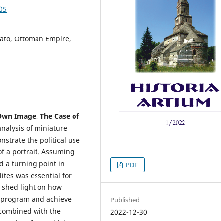
.05
iato, Ottoman Empire,
 Own Image.
The Case
of
analysis of miniature
strate the political use
of a portrait. Assuming
 a turning point in
PDF
ites was essential for
o shed light on how
m program and achieve
Published
t combined with the
2022-12-30