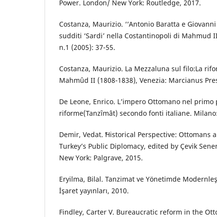
Power. London/ New York: Routledge, 2017.
Costanza, Maurizio. ‘‘Antonio Baratta e Giovann
sudditi ‘Sardi’ nella Costantinopoli di Mahmud 
n.1 (2005): 37-55.
Costanza, Maurizio. La Mezzaluna sul filo:La ri
Mahmȗd II (1808-1838), Venezia: Marcianus Pres
De Leone, Enrico. L’impero Ottomano nel primo 
riforme(Tanzȋmât) secondo fonti italiane. Milano:
Demir, Vedat. ʺHistorical Perspective: Ottomans a
Turkey’s Public Diplomacy, edited by Çevik Senem
New York: Palgrave, 2015.
Eryilma, Bilal. Tanzimat ve Yönetimde Modernle
İşaret yayınları, 2010.
Findley, Carter V. Bureaucratic reform in the O