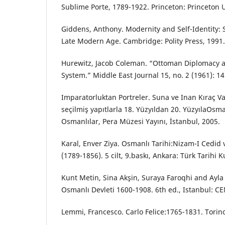
Sublime Porte, 1789-1922. Princeton: Princeton U
Giddens, Anthony. Modernity and Self-Identity: S
Late Modern Age. Cambridge: Polity Press, 1991.
Hurewitz, Jacob Coleman. “Ottoman Diplomacy a
System.” Middle East Journal 15, no. 2 (1961): 1
Imparatorluktan Portreler. Suna ve Inan Kıraç V
seçilmiş yapıtlarla 18. Yüzyıldan 20. YüzyılaOsm
Osmanlılar, Pera Müzesi Yayını, İstanbul, 2005.
Karal, Enver Ziya. Osmanlı Tarihi:Nizam-I Cedid 
(1789-1856). 5 cilt, 9.baskı, Ankara: Türk Tarihi
Kunt Metin, Sina Akşin, Suraya Faroqhi and Ayla 
Osmanlı Devleti 1600-1908. 6th ed., Istanbul: CE
Lemmi, Francesco. Carlo Felice:1765-1831. Torino