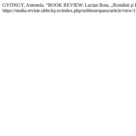
GYÖNGY, Antonela. “BOOK REVIEW: Lucian Boia, „Românii și Eur
https://studia.reviste.ubbcluj.ro/index.php/subbeuropaea/article/view/