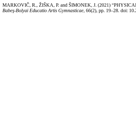
MARKOVIČ, R., ŽIŠKA, P. and ŠIMONEK, J. (2021) “PHYSI
Babeş-Bolyai Educatio Artis Gymnasticae
, 66(2), pp. 19–28. doi: 1