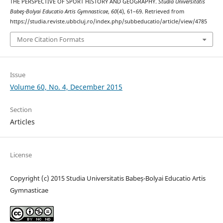
THE PERSPECTIVE OF SPORT HISTORY AND GEOGRAPHY.
Studia Universitatis
Babeş-Bolyai Educatio Artis Gymnasticae
,
60
(4), 61–69. Retrieved from
https://studia.reviste.ubbcluj.ro/index.php/subbeducatio/article/view/4785
More Citation Formats
Issue
Volume 60, No. 4, December 2015
Section
Articles
License
Copyright (c) 2015 Studia Universitatis Babeș-Bolyai Educatio Artis
Gymnasticae