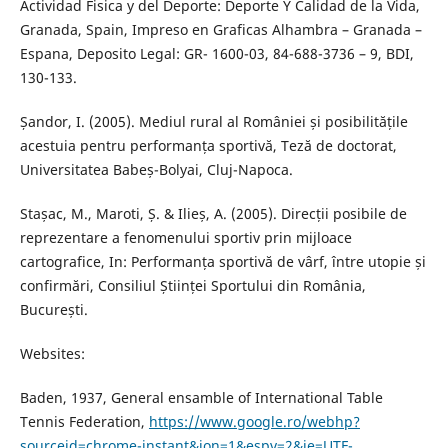
Actividad Fisica y del Deporte: Deporte Y Calidad de la Vida,
Granada, Spain, Impreso en Graficas Alhambra – Granada –
Espana, Deposito Legal: GR- 1600-03, 84-688-3736 – 9, BDI,
130-133.
Șandor, I. (2005). Mediul rural al României și posibilitățile
acestuia pentru performanța sportivă, Teză de doctorat,
Universitatea Babeș-Bolyai, Cluj-Napoca.
Stașac, M., Maroti, Ș. & Ilieș, A. (2005). Direcții posibile de
reprezentare a fenomenului sportiv prin mijloace
cartografice, In: Performanța sportivă de vârf, între utopie și
confirmări, Consiliul Științei Sportului din România,
București.
Websites:
Baden, 1937, General ensamble of International Table
Tennis Federation,
https://www.google.ro/webhp?
sourceid=chrome-instant&ion=1&espv=2&ie=UTF-