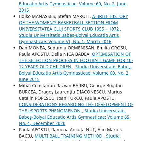
Educatio Artis Gymnasticae: Volume 60, No. 2, June
2015
Ildiko MANASSES, Ştefan MAROTI,
A BRIEF HISTORY
OF THE WOMEN’S BASKETBALL SECTION FROM
UNIVERSITATEA CLUJ SPORTS CLUB 1955 – 1972
,
Studia Universitatis Babeş-Bolyai Educatio Artis
Gymnasticae: Volume 61, No. 1, March 2016
Dan MONEA, Septimiu ORMENISAN, Emilia GROSU,
Paula APOSTU, Delia NICA BADEA,
OPTIMISATION OF
THE SELECTION PROCESS IN FOOTBALL GAME FOR 10-
12 YEARS OLD CHILDREN
,
Studia Universitatis Babeş-
Bolyai Educatio Artis Gymnasticae: Volume 60, No. 2,
June 2015
Mihai Constantin Răzvan BARBU, George Bogdan
BURCEA, Dragoş Laurenţiu DIACONESCU, Marius
Catalin POPESCU, Ioan TURCU, Paula APOSTU,
CONSIDERATIONS REGARDING THE DEVELOPMENT OF
THE eSPORTS PHENOMENON
,
Studia Universitatis
Babeş-Bolyai Educatio Artis Gymnasticae: Volume 65,
No. 4, December 2020
Paula APOSTU, Ramona Ancuța NUȚ, Alin Marius
BACIU,
MULTI BALL TRAINING METHOD
,
Studia