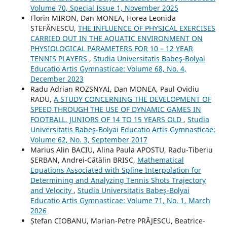
Volume 70, Special Issue 1, November 2025
Florin MIRON, Dan MONEA, Horea Leonida
ȘTEFĂNESCU,
THE INFLUENCE OF PHYSICAL EXERCISES
CARRIED OUT IN THE AQUATIC ENVIRONMENT ON
PHYSIOLOGICAL PARAMETERS FOR 10 – 12 YEAR
TENNIS PLAYERS
,
Studia Universitatis Babeş-Bolyai
Educatio Artis Gymnasticae: Volume 68, No. 4,
December 2023
Radu Adrian ROZSNYAI, Dan MONEA, Paul Ovidiu
RADU,
A STUDY CONCERNING THE DEVELOPMENT OF
SPEED THROUGH THE USE OF DYNAMIC GAMES IN
FOOTBALL, JUNIORS OF 14 TO 15 YEARS OLD
,
Studia
Universitatis Babeş-Bolyai Educatio Artis Gymnasticae:
Volume 62, No. 3, September 2017
Marius Alin BACIU, Alina Paula APOSTU, Radu-Tiberiu
ȘERBAN, Andrei-Cătălin BRISC,
Mathematical
Equations Associated with Spline Interpolation for
Determining and Analyzing Tennis Shots Trajectory
and Velocity
,
Studia Universitatis Babeş-Bolyai
Educatio Artis Gymnasticae: Volume 71, No. 1, March
2026
Ștefan CIOBANU, Marian-Petre PRĂJESCU, Beatrice-