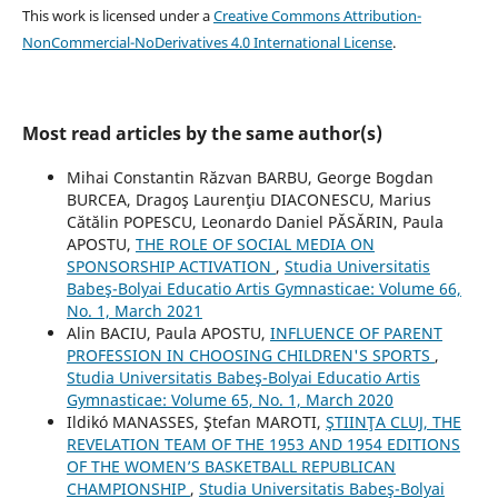
This work is licensed under a
Creative Commons Attribution-
NonCommercial-NoDerivatives 4.0 International License
.
Most read articles by the same author(s)
Mihai Constantin Răzvan BARBU, George Bogdan
BURCEA, Dragoş Laurenţiu DIACONESCU, Marius
Cătălin POPESCU, Leonardo Daniel PĂSĂRIN, Paula
APOSTU,
THE ROLE OF SOCIAL MEDIA ON
SPONSORSHIP ACTIVATION
,
Studia Universitatis
Babeş-Bolyai Educatio Artis Gymnasticae: Volume 66,
No. 1, March 2021
Alin BACIU, Paula APOSTU,
INFLUENCE OF PARENT
PROFESSION IN CHOOSING CHILDREN'S SPORTS
,
Studia Universitatis Babeş-Bolyai Educatio Artis
Gymnasticae: Volume 65, No. 1, March 2020
Ildikó MANASSES, Ştefan MAROTI,
ŞTIINŢA CLUJ, THE
REVELATION TEAM OF THE 1953 AND 1954 EDITIONS
OF THE WOMEN’S BASKETBALL REPUBLICAN
CHAMPIONSHIP
,
Studia Universitatis Babeş-Bolyai