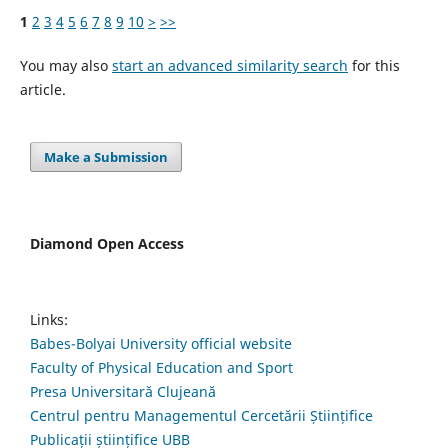
1
2
3
4
5
6
7
8
9
10
>
>>
You may also
start an advanced similarity search
for this
article.
Make a Submission
Diamond Open Access
Links:
Babes-Bolyai University official website
Faculty of Physical Education and Sport
Presa Universitară Clujeană
Centrul pentru Managementul Cercetării Științifice
Publicații științifice UBB