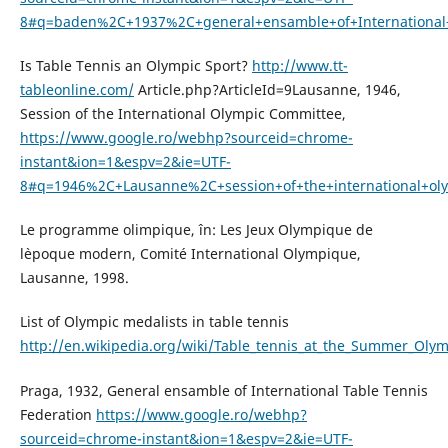
8#q=baden%2C+1937%2C+general+ensamble+of+International+
Is Table Tennis an Olympic Sport?
http://www.tt-
tableonline.com/
Article.php?ArticleId=9Lausanne, 1946,
Session of the International Olympic Committee,
https://www.google.ro/webhp?sourceid=chrome-
instant&ion=1&espv=2&ie=UTF-
8#q=1946%2C+Lausanne%2C+session+of+the+international+ol
Le programme olimpique, în: Les Jeux Olympique de
l`epoque modern, Comité International Olympique,
Lausanne, 1998.
List of Olympic medalists in table tennis
http://en.wikipedia.org/wiki/Table_tennis_at_the_Summer_Olym
Praga, 1932, General ensamble of International Table Tennis
Federation
https://www.google.ro/webhp?
sourceid=chrome-instant&ion=1&espv=2&ie=UTF-