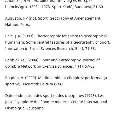
Antal, Z. (1974). Asztalitenisz. In: Világ és európa-
bajnokságok. 1893 – 1973. Sport Kiadó, Budapest, 21-60.
Augustin, J-P (nd). Sport, Geography et Amenagement,
Nathan, Paris.
Bale, J. R. (1993). Chartographic fetishism to geographical
humanism: Some central features of a Georgraphy of Sport.
Innovation in Social Sciences Research, 5 (4), 71-88.
Bánhidi, M., (2004). Sport and Cartography. Journal of
Coimbra Network on Exercise Sciences, 1 (1), 57-63.
Bogdan, V. (2009). Mediul ambient olimpic și performanța
sportivă, București: Editura G.M.I.
Date d`admission des sport et des disciplines (1998). Les
Jeux Olympique de l`epoque modern, Comité International
Olympique, Lausanne.