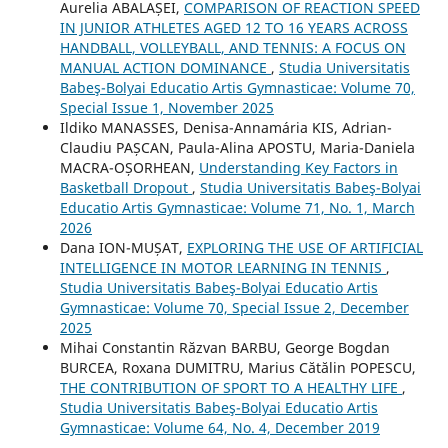
Aurelia ABALAȘEI,
COMPARISON OF REACTION SPEED
IN JUNIOR ATHLETES AGED 12 TO 16 YEARS ACROSS
HANDBALL, VOLLEYBALL, AND TENNIS: A FOCUS ON
MANUAL ACTION DOMINANCE
,
Studia Universitatis
Babeş-Bolyai Educatio Artis Gymnasticae: Volume 70,
Special Issue 1, November 2025
Ildiko MANASSES, Denisa-Annamária KIS, Adrian-
Claudiu PAȘCAN, Paula-Alina APOSTU, Maria-Daniela
MACRA-OȘORHEAN,
Understanding Key Factors in
Basketball Dropout
,
Studia Universitatis Babeş-Bolyai
Educatio Artis Gymnasticae: Volume 71, No. 1, March
2026
Dana ION-MUȘAT,
EXPLORING THE USE OF ARTIFICIAL
INTELLIGENCE IN MOTOR LEARNING IN TENNIS
,
Studia Universitatis Babeş-Bolyai Educatio Artis
Gymnasticae: Volume 70, Special Issue 2, December
2025
Mihai Constantin Răzvan BARBU, George Bogdan
BURCEA, Roxana DUMITRU, Marius Cătălin POPESCU,
THE CONTRIBUTION OF SPORT TO A HEALTHY LIFE
,
Studia Universitatis Babeş-Bolyai Educatio Artis
Gymnasticae: Volume 64, No. 4, December 2019