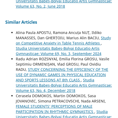
Universitatis Babeş-Bolyai Educatio Artis Gymnasticae:
Volume 63, No. 2, June 2018
Similar Articles
Alina Paula APOSTU, Ramona Ancuța NUȚ, Ildiko
MANASSES, Dan GHERȚOIU, Marius Alin BACIU,
Study
on Competitive Anxiety in Table Tennis Athletes
,
Studia Universitatis Babeş-Bolyai Educatio Artis
Gymnasticae: Volume 69, No. 3, September 2024
Radu Adrian ROZSNYAI, Emilia Florina GROSU, Vasile
Septimiu ORMENIȘAN, Vlad GROSU, Paul Ovidiu
RADU,
STUDY CONCERNING THE EFFICIENCY OF THE
USE OF DYNAMIC GAMES IN PHYSICAL EDUCATION
AND SPORTS LESSONS AT 8th CLASS
,
Studia
Universitatis Babeş-Bolyai Educatio Artis Gymnasticae:
Volume 63, No. 4, December 2018
Cerasela DOMOKOS, Martin DOMOKOS, Sasa
JOVANOVIC, Simona PETRACOVSCHI, Nada ARSENI,
FEMALE STUDENTS’ PERCEPTIONS OF MALE
PARTICIPATION IN RHYTHMIC GYMNASTICS
,
Studia
Universitatis Babeş-Bolyai Educatio Artis Gymnasticae: