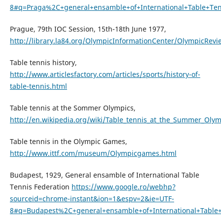
8#q=Praga%2C+general+ensamble+of+International+Table+Ten
Prague, 79th IOC Session, 15th-18th June 1977,
http://library.la84.org/OlympicInformationCenter/OlympicRev
Table tennis history,
http://www.articlesfactory.com/articles/sports/history-of-
table-tennis.html
Table tennis at the Sommer Olympics,
http://en.wikipedia.org/wiki/Table_tennis_at_the_Summer_Olym
Table tennis in the Olympic Games,
http://www.ittf.com/museum/Olympicgames.html
Budapest, 1929, General ensamble of International Table
Tennis Federation
https://www.google.ro/webhp?
sourceid=chrome-instant&ion=1&espv=2&ie=UTF-
8#q=Budapest%2C+general+ensamble+of+International+Table+