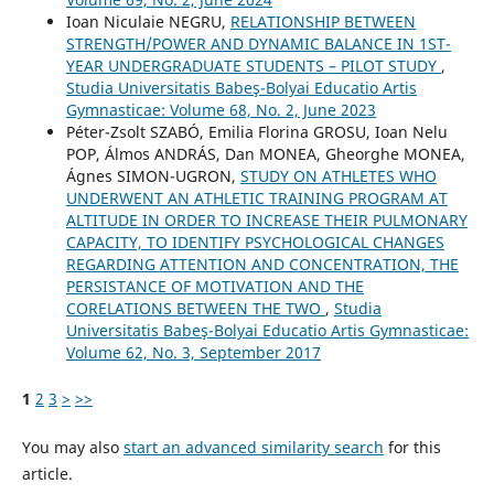
Ioan Niculaie NEGRU,
RELATIONSHIP BETWEEN
STRENGTH/POWER AND DYNAMIC BALANCE IN 1ST-
YEAR UNDERGRADUATE STUDENTS – PILOT STUDY
,
Studia Universitatis Babeş-Bolyai Educatio Artis
Gymnasticae: Volume 68, No. 2, June 2023
Péter-Zsolt SZABÓ, Emilia Florina GROSU, Ioan Nelu
POP, Álmos ANDRÁS, Dan MONEA, Gheorghe MONEA,
Ágnes SIMON-UGRON,
STUDY ON ATHLETES WHO
UNDERWENT AN ATHLETIC TRAINING PROGRAM AT
ALTITUDE IN ORDER TO INCREASE THEIR PULMONARY
CAPACITY, TO IDENTIFY PSYCHOLOGICAL CHANGES
REGARDING ATTENTION AND CONCENTRATION, THE
PERSISTANCE OF MOTIVATION AND THE
CORELATIONS BETWEEN THE TWO
,
Studia
Universitatis Babeş-Bolyai Educatio Artis Gymnasticae:
Volume 62, No. 3, September 2017
1
2
3
>
>>
You may also
start an advanced similarity search
for this
article.