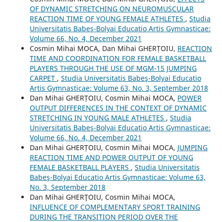
OF DYNAMIC STRETCHING ON NEUROMUSCULAR
REACTION TIME OF YOUNG FEMALE ATHLETES
,
Studia
Universitatis Babeş-Bolyai Educatio Artis Gymnasticae:
Volume 66, No. 4, December 2021
Cosmin Mihai MOCA, Dan Mihai GHERȚOIU,
REACTION
TIME AND COORDINATION FOR FEMALE BASKETBALL
PLAYERS THROUGH THE USE OF MGM-15 JUMPING
CARPET
,
Studia Universitatis Babeş-Bolyai Educatio
Artis Gymnasticae: Volume 63, No. 3, September 2018
Dan Mihai GHERȚOIU, Cosmin Mihai MOCA,
POWER
OUTPUT DIFFERENCES IN THE CONTEXT OF DYNAMIC
STRETCHING IN YOUNG MALE ATHLETES
,
Studia
Universitatis Babeş-Bolyai Educatio Artis Gymnasticae:
Volume 66, No. 4, December 2021
Dan Mihai GHERȚOIU, Cosmin Mihai MOCA,
JUMPING
REACTION TIME AND POWER OUTPUT OF YOUNG
FEMALE BASKETBALL PLAYERS
,
Studia Universitatis
Babeş-Bolyai Educatio Artis Gymnasticae: Volume 63,
No. 3, September 2018
Dan Mihai GHERŢOIU, Cosmin Mihai MOCA,
INFLUENCE OF COMPLEMENTARY SPORT TRAINING
DURING THE TRANSITION PERIOD OVER THE