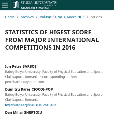
Home
/
Archives
/
Volume 63, No. 1, March 2018
/
Articles
STATISTICS OF HIGEST SCORE
FROM MAJOR INTERNATIONAL
COMPETITIONS IN 2016
Ion Petre BARBOȘ
Babeş-Bolyai University, Faculty of Physical Education and Sport,
Cluj-Napoca, Romania. *Corresponding author:
petrebarbos@yahoo.com
Dumitru Rareş CIOCOI-POP
Babeş-Bolyai University, Faculty of Physical Education and Sport,
Cluj-Napoca, Romania.
https://orcid.org/0000-0002-2483-8014
Dan Mihai GHERŢOIU