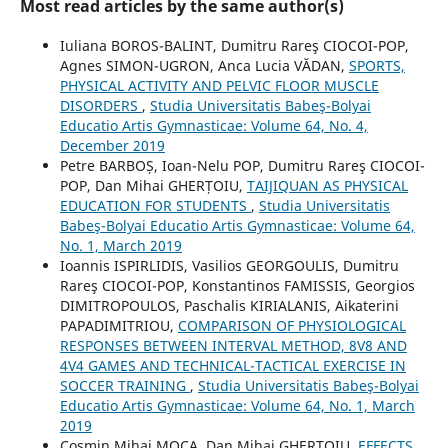
Most read articles by the same author(s)
Iuliana BOROS-BALINT, Dumitru Rareş CIOCOI-POP,
Agnes SIMON-UGRON, Anca Lucia VĂDAN,
SPORTS,
PHYSICAL ACTIVITY AND PELVIC FLOOR MUSCLE
DISORDERS
,
Studia Universitatis Babeş-Bolyai
Educatio Artis Gymnasticae: Volume 64, No. 4,
December 2019
Petre BARBOȘ, Ioan-Nelu POP, Dumitru Rareş CIOCOI-
POP, Dan Mihai GHERȚOIU,
TAIJIQUAN AS PHYSICAL
EDUCATION FOR STUDENTS
,
Studia Universitatis
Babeş-Bolyai Educatio Artis Gymnasticae: Volume 64,
No. 1, March 2019
Ioannis ISPIRLIDIS, Vasilios GEORGOULIS, Dumitru
Rareş CIOCOI-POP, Konstantinos FAMISSIS, Georgios
DIMITROPOULOS, Paschalis KIRIALANIS, Aikaterini
PAPADIMITRIOU,
COMPARISON OF PHYSIOLOGICAL
RESPONSES BETWEEN INTERVAL METHOD, 8V8 AND
4V4 GAMES AND TECHNICAL-TACTICAL EXERCISE IN
SOCCER TRAINING
,
Studia Universitatis Babeş-Bolyai
Educatio Artis Gymnasticae: Volume 64, No. 1, March
2019
Cosmin Mihai MOCA, Dan Mihai GHERȚOIU,
EFFECTS