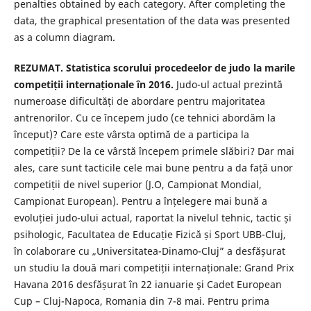
penalties obtained by each category. After completing the
data, the graphical presentation of the data was presented
as a column diagram.
REZUMAT. Statistica scorului procedeelor de judo la marile
competiții internaționale în 2016.
Judo-ul actual prezintă
numeroase dificultăți de abordare pentru majoritatea
antrenorilor. Cu ce începem judo (ce tehnici abordăm la
început)? Care este vârsta optimă de a participa la
competiții? De la ce vârstă începem primele slăbiri? Dar mai
ales, care sunt tacticile cele mai bune pentru a da față unor
competiții de nivel superior (J.O, Campionat Mondial,
Campionat European). Pentru a înțelegere mai bună a
evoluției judo-ului actual, raportat la nivelul tehnic, tactic și
psihologic, Facultatea de Educație Fizică și Sport UBB-Cluj,
în colaborare cu „Universitatea-Dinamo-Cluj” a desfășurat
un studiu la două mari competiții internaționale: Grand Prix
Havana 2016 desfășurat în 22 ianuarie şi Cadet European
Cup – Cluj-Napoca, Romania din 7-8 mai. Pentru prima