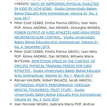
CHERZOI,
WAYS OF IMPROVING PHYSICAL QUALITIES
IN JUDO BY UCHI KOMI
,
Studia Universitatis Babeş-
Bolyai Educatio Artis Gymnasticae: Volume 62, No. 2,
June 2017
Péter-Zsolt SZABÓ, Emilia Florina GROSU, Ioan Nelu
POP, Almos ANDRAS, Dan MONEA, Gheorghe MONEA,
POWER OUTPUT OF JUDO ATHLETES AND HIGH-SPEED
NEUROMUSCULAR CONTROL
,
Studia Universitatis
Babeş-Bolyai Educatio Artis Gymnasticae: Volume 61,
No. 4, December 2016
Péter-Zsolt SZABÓ, Emilia Florina GROSU, Ioan-Nelu
POP, Álmos ANDRÁS, Dan MONEA, Mihaela Maria
BOTEZAN,
REPETITION SPEED IN THE CONTEXT OF
SPECIFIC PHYSICAL TRAINING PERIOD FOR JUDO
ATHLETES
,
Studia Universitatis Babeş-Bolyai Educatio
Artis Gymnasticae: Volume 62, No. 1, March 2017
Răzvan KALININ, Robert BALAZSI, Iacob HANŢIU,
OPTIMIZING SPORTS PERFORMANCE THROUGH
MENTAL TOUGHNESS: PILOT STUDY
,
Studia
Universitatis Babeş-Bolyai Educatio Artis Gymnasticae:
Volume 65, No. 2, June 2020
Ioan Niculaie NEGRU, Gabriela Maria POP, Andras