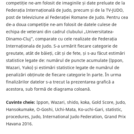
competiție ne-am folosit de imaginile și date preluate de la
Federația Internațională de Judo, precum și de la TV-JUDO,
post de televiziune al Federației Romane de Judo. Pentru cea
de-a doua competiție ne-am folosit de datele culese de
echipa de veterani din cadrul clubului „Universitatea-
Dinamo-Cluj”, comparate cu cele realizate de Federația
Internaționala de Judo. S-a urmărit fiecare categorie de
greutate, atât de băieți, cât și de fete, și s-au făcut estimări
statistice legate de: numărul de puncte acumulate (Ippon,
Wazari, Yuko) și estimări statistice legate de numărul de
penalizări obținute de fiecare categorie în parte. În urma
finalizărilor datelor s-a trecut la prezentarea grafică a
acestora, sub formă de diagrama coloană.
Cuvinte cheie:
Ippon, Wazari, shido, koka, Gold Score, Judo,
Hansokumake, O-Goshi, Uchi-Mata, Ko-uchi-Gari, statistic,
procedures, Judo, International Judo Federation, Grand Prix
Havana 2016.