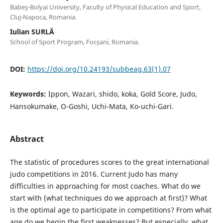
Babeş-Bolyai University, Faculty of Physical Education and Sport,
Cluj-Napoca, Romania.
Iulian SURLĂ
School of Sport Program, Focșani, Romania.
DOI:
https://doi.org/10.24193/subbeag.63(1).07
Keywords:
Ippon, Wazari, shido, koka, Gold Score, Judo,
Hansokumake, O-Goshi, Uchi-Mata, Ko-uchi-Gari.
Abstract
The statistic of procedures scores to the great international
judo competitions in 2016. Current Judo has many
difficulties in approaching for most coaches. What do we
start with (what techniques do we approach at first)? What
is the optimal age to participate in competitions? From what
age do we begin the first weaknesses? But especially, what