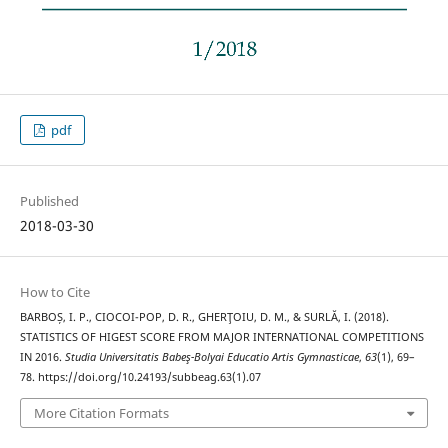
pdf
Published
2018-03-30
How to Cite
BARBOȘ, I. P., CIOCOI-POP, D. R., GHERŢOIU, D. M., & SURLĂ, I. (2018).
STATISTICS OF HIGEST SCORE FROM MAJOR INTERNATIONAL COMPETITIONS
IN 2016.
Studia Universitatis Babeş-Bolyai Educatio Artis Gymnasticae
,
63
(1), 69–
78. https://doi.org/10.24193/subbeag.63(1).07
More Citation Formats