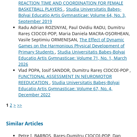
REACTION TIME AND COORDINATION FOR FEMALE
BASKETBALL PLAYERS
,
Studia Universitatis Babeş-
Bolyai Educatio Artis Gymnasticae: Volume 64, No. 3,
September 2019
Radu Adrian ROZSNYAI, Paul Ovidiu RADU, Dumitru
Rareș CIOCOI-POP, Maria Daniela MACRA-OȘORHEAN,
Vasile Septimiu ORMENIȘAN,
The Effect of Dynamic
Games on the Harmonious Physical Development of
Primary Students
,
Studia Universitatis Babeş-Bolyai
Educatio Artis Gymnasticae: Volume 71, No. 1, March
2026
Vlad POPA, Iosif SANDOR, Dumitru Rareș CIOCOI-POP ,
FUNCTIONAL ASSESSMENT IN NEUROMOTOR
REEDUCATION
,
Studia Universitatis Babeş-Bolyai
Educatio Artis Gymnasticae: Volume 67, No. 4,
December 2022
1
2
>
>>
Similar Articles
Petre I. BARBOȘ, Rareș-Dumitru CIOCOI-POP, Dan