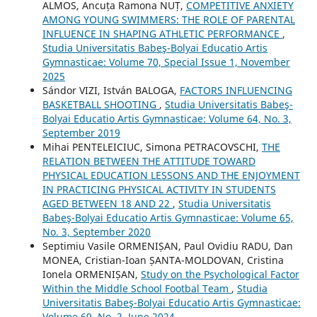
ALMOS, Ancuța Ramona NUȚ,
COMPETITIVE ANXIETY
AMONG YOUNG SWIMMERS: THE ROLE OF PARENTAL
INFLUENCE IN SHAPING ATHLETIC PERFORMANCE
,
Studia Universitatis Babeş-Bolyai Educatio Artis
Gymnasticae: Volume 70, Special Issue 1, November
2025
Sándor VIZI, István BALOGA,
FACTORS INFLUENCING
BASKETBALL SHOOTING
,
Studia Universitatis Babeş-
Bolyai Educatio Artis Gymnasticae: Volume 64, No. 3,
September 2019
Mihai PENTELEICIUC, Simona PETRACOVSCHI,
THE
RELATION BETWEEN THE ATTITUDE TOWARD
PHYSICAL EDUCATION LESSONS AND THE ENJOYMENT
IN PRACTICING PHYSICAL ACTIVITY IN STUDENTS
AGED BETWEEN 18 AND 22
,
Studia Universitatis
Babeş-Bolyai Educatio Artis Gymnasticae: Volume 65,
No. 3, September 2020
Septimiu Vasile ORMENIȘAN, Paul Ovidiu RADU, Dan
MONEA, Cristian-Ioan ȘANTA-MOLDOVAN, Cristina
Ionela ORMENIȘAN,
Study on the Psychological Factor
Within the Middle School Footbal Team
,
Studia
Universitatis Babeş-Bolyai Educatio Artis Gymnasticae:
Volume 69, No. 2, June 2024