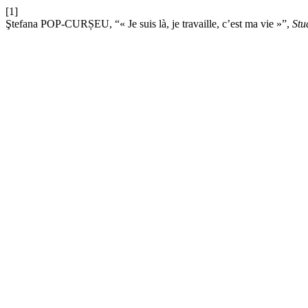
[1]
Ştefana POP-CURȘEU, “« Je suis là, je travaille, c’est ma vie »”,
Stu