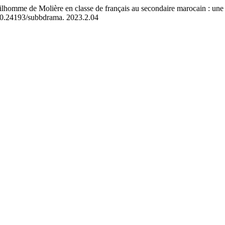
mme de Molière en classe de français au secondaire marocain : une œu
g/10.24193/subbdrama. 2023.2.04