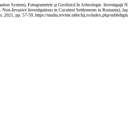
on System), Fotogrametrie şi Geofizică în Arheologie. Investigaţii 
on-Invasive Investigations in Cucuteni Settlements in Romania), Iaşi,
an. 2021, pp. 57-59, https://studia.reviste.ubbcluj.ro/index.php/subbdigit