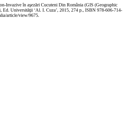
Non-Invazive în aşezări Cucuteni Din România (GIS (Geographic
 Ed. Universităţii ‘Al. I. Cuza’, 2015, 274 p., ISBN 978-606-714-
alia/article/view/9675.