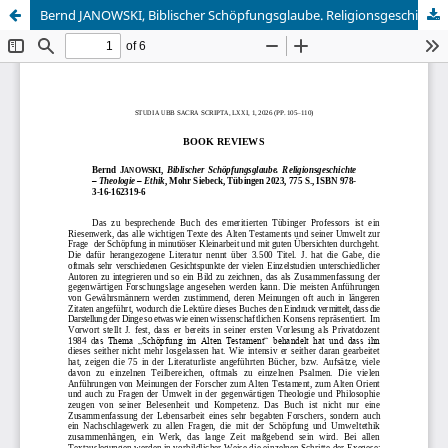
Bernd JANOWSKI, Biblischer Schöpfungsglaube. Religionsgeschichte – Theologie – Ethik, Mohr Siebeck, Tübingen 2023, 775 S., ISBN 978- 3-16-162319-6