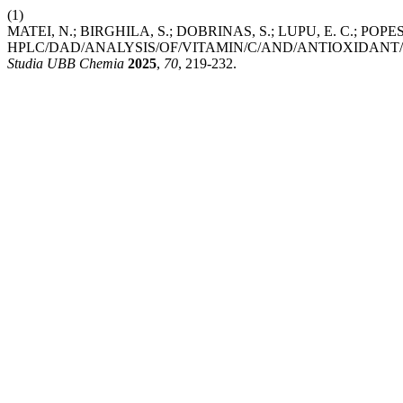
(1)
MATEI, N.; BIRGHILA, S.; DOBRINAS, S.; LUPU, E. C.; POPE
HPLC/DAD/ANALYSIS/OF/VITAMIN/C/AND/ANTIOXIDANT/C
Studia UBB Chemia
2025
,
70
, 219-232.